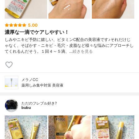
5.00
濃厚な一滴でケアしやすい！
しみやニキビ予防に嬉しい、ビタミンC配合の美容液です♪それだけじ
ゃなく、そばかす・ニキビ・毛穴・皮脂など様々な悩みにアプローチし
てくれるんだそう。１回４～５滴、…
続きを見る
メラノCC
薬用しみ集中対策 美容液
ただのフレブル好き?
bubu