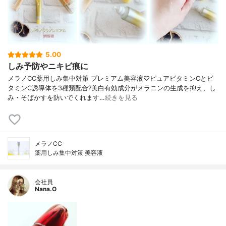
5.00
しみ予防やニキビ痕に
メラノCC薬用しみ集中対策 プレミアム美容液♡ピュアビタミンCとビ
タミンC誘導体を3種類配合?美白有効成分がメラニンの生成を抑え、し
み・そばかすを防いでくれます…
続きを見る
メラノCC
薬用しみ集中対策 美容液
会社員
Nana.O