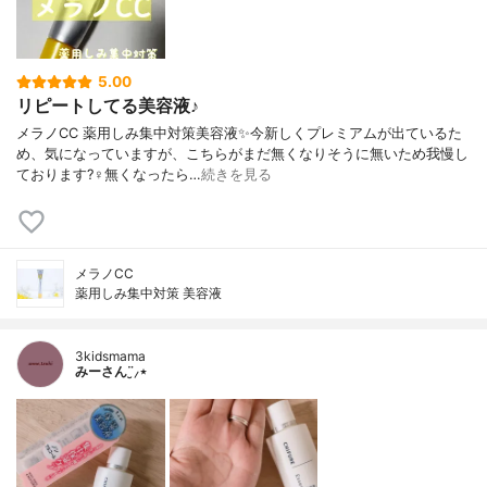
5.00
リピートしてる美容液♪
メラノCC 薬用しみ集中対策美容液✨今新しくプレミアムが出ているた
め、気になっていますが、こちらがまだ無くなりそうに無いため我慢し
ております?‍♀️無くなったら…
続きを見る
メラノCC
薬用しみ集中対策 美容液
3kidsmama
みーさん¨̮⸝⋆