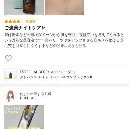
4.00
ご褒美ナイトケア✨
昼は乾燥などの環境ダメージから肌を守り、夜は潤いを与えてくれると
いう万能な美容液です✨◎ハリ、ツヤをアップさせる◎キメを整える◎
毛穴を目立ちにくくするなどの効果…
続きを見る
ESTEE LAUDER(エスティローダー)
アドバンス ナイト リペア SR コンプレックスⅡ
たまに出没する主婦
にゃにゃこ