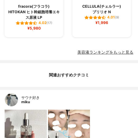
fracora(フラコラ)
CELLULA(チェルラー)
HITOKAN ヒト幹細胞培養エキ
ブリリオ N
ス原液 LP
4.01
(9)
¥1,996
4.02
(17)
¥5,980
美容液ランキングをもっと見る
関連おすすめクチコミ
サウナ好き
miku