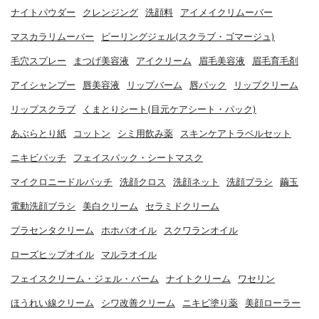
ナイトパウダー
クレンジング
洗顔料
アイメイクリムーバー
マスカラリムーバー
ピーリングジェル(スクラブ・ゴマージュ)
毛穴スプレー
まつげ美容液
アイクリーム
眉毛美容液
眉毛育毛剤
アイシャンプー
唇美容液
リップバーム
唇パック
リップクリーム
リップスクラブ
くまとりシート(目元ケアシート・パック)
あぶらとり紙
コットン
シミ用飲み薬
スキンケアトラベルセット
ニキビパッチ
フェイスパック・シートマスク
マイクロニードルパッチ
洗顔クロス
洗顔ネット
洗顔ブラシ
繭玉
電動洗顔ブラシ
美白クリーム
セラミドクリーム
プラセンタクリーム
ホホバオイル
スクワランオイル
ローズヒップオイル
マルラオイル
フェイスクリーム・ジェル・バーム
ナイトクリーム
ワセリン
ほうれい線クリーム
シワ改善クリーム
ニキビ塗り薬
美顔ローラー