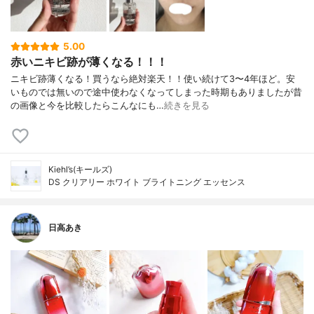
5.00
赤いニキビ跡が薄くなる！！！
ニキビ跡薄くなる！買うなら絶対楽天！！使い続けて3〜4年ほど。安
いものでは無いので途中使わなくなってしまった時期もありましたが昔
の画像と今を比較したらこんなにも…
続きを見る
Kiehl’s(キールズ)
DS クリアリー ホワイト ブライトニング エッセンス
日高あき