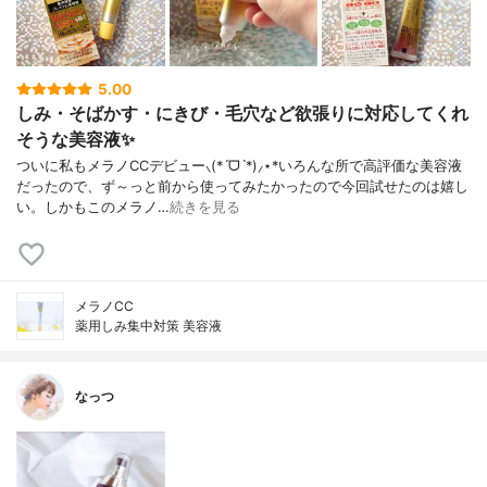
5.00
しみ・そばかす・にきび・毛穴など欲張りに対応してくれ
そうな美容液✨
ついに私もメラノCCデビュー⸜(*ˊᗜˋ*)⸝⋆*いろんな所で高評価な美容液
だったので、ず～っと前から使ってみたかったので今回試せたのは嬉し
い。しかもこのメラノ…
続きを見る
メラノCC
薬用しみ集中対策 美容液
なっつ