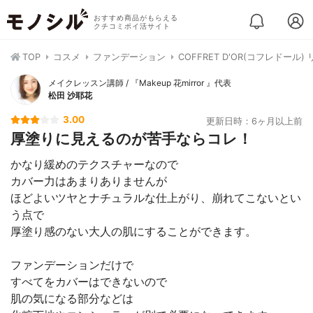
おすすめ商品がもらえる
クチコミポイ活サイト
TOP
コスメ
ファンデーション
COFFRET D'OR(コフレドール
メイクレッスン講師 / 『Makeup 花mirror 』代表
松田 沙耶花
3.00
更新日時：6ヶ月以上前
厚塗りに見えるのが苦手ならコレ！
かなり緩めのテクスチャーなので
カバー力はあまりありませんが
ほどよいツヤとナチュラルな仕上がり、崩れてこないとい
う点で
厚塗り感のない大人の肌にすることができます。
ファンデーションだけで
すべてをカバーはできないので
肌の気になる部分などは