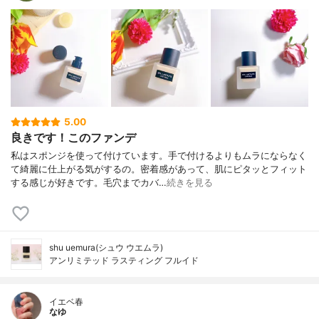
5.00
良きです！このファンデ
私はスポンジを使って付けています。手で付けるよりもムラにならなく
て綺麗に仕上がる気がするの。密着感があって、肌にピタッとフィット
する感じが好きです。毛穴までカバ…
続きを見る
shu uemura(シュウ ウエムラ)
アンリミテッド ラスティング フルイド
イエベ春
なゆ