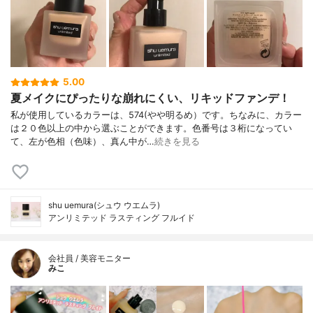
5.00
夏メイクにぴったりな崩れにくい、リキッドファンデ！
私が使用しているカラーは、574(やや明るめ）です。ちなみに、カラー
は２０色以上の中から選ぶことができます。色番号は３桁になってい
て、左が色相（色味）、真ん中が…
続きを見る
shu uemura(シュウ ウエムラ)
アンリミテッド ラスティング フルイド
会社員 / 美容モニター
みこ