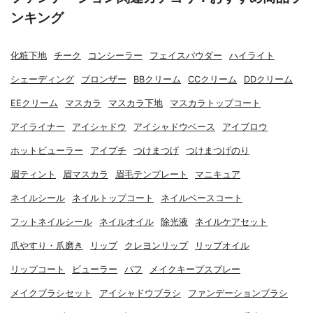
ンキング
化粧下地
チーク
コンシーラー
フェイスパウダー
ハイライト
シェーディング
ブロンザー
BBクリーム
CCクリーム
DDクリーム
EEクリーム
マスカラ
マスカラ下地
マスカラトップコート
アイライナー
アイシャドウ
アイシャドウベース
アイブロウ
ホットビューラー
アイプチ
つけまつげ
つけまつげのり
眉ティント
眉マスカラ
眉毛テンプレート
マニキュア
ネイルシール
ネイルトップコート
ネイルベースコート
フットネイルシール
ネイルオイル
除光液
ネイルケアセット
爪やすり・爪磨き
リップ
クレヨンリップ
リップオイル
リップコート
ビューラー
パフ
メイクキープスプレー
メイクブラシセット
アイシャドウブラシ
ファンデーションブラシ