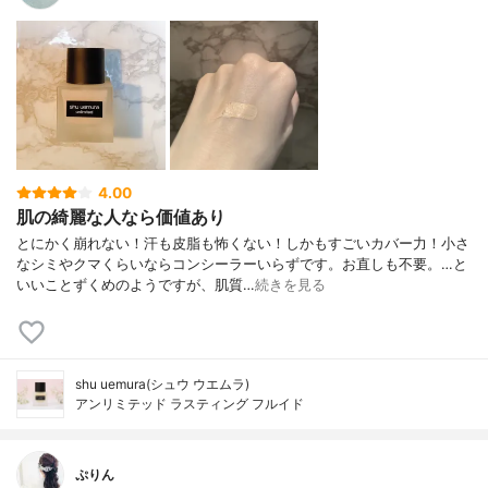
4.00
肌の綺麗な人なら価値あり
とにかく崩れない！汗も皮脂も怖くない！しかもすごいカバー力！小さ
なシミやクマくらいならコンシーラーいらずです。お直しも不要。…と
いいことずくめのようですが、肌質…
続きを見る
shu uemura(シュウ ウエムラ)
アンリミテッド ラスティング フルイド
ぷりん