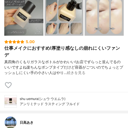
5.00
仕事メイクにおすすめ!厚塗り感なしの崩れにくいファン
デ
真四角のくもりガラスなボトルがかわいい!お店でずらっと並んでるの
いいですよね楽ちんなポンプタイプだけど容器がごついのでちょっとプ
ッシュしにくい手の小さい人はやり…
続きを見る
shu uemura(シュウ ウエムラ)
アンリミテッド ラスティング フルイド
日高あき