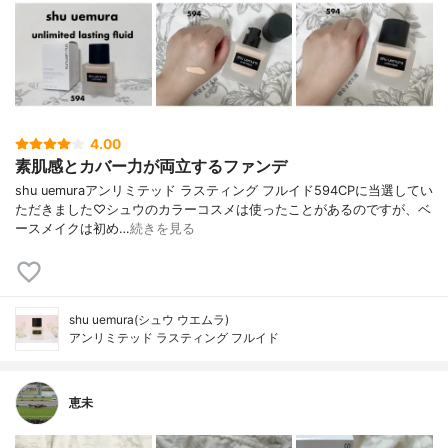
4.00
素肌感とカバー力が両立するファンデ
shu uemuraアンリミテッド ラスティング フルイド594CPに当選してい
ただきました♡シュウのカラーコスメは使ったことがあるのですが、ベ
ースメイクは初め…
続きを見る
shu uemura(シュウ ウエムラ)
アンリミテッド ラスティング フルイド
恵未