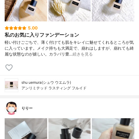
5.00
私のお気に入りファンデーション
軽い付けごごちで、薄く付けても肌をキレイに魅せてくれるところが気
に入っています。メイク持ちも大満足で、崩れはしますが、崩れても綺
麗な状態なのが嬉しい。カラバリ豊…
続きを見る
shu uemura(シュウ ウエムラ)
アンリミテッド ラスティング フルイド
りりー