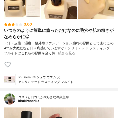
3.00
いつものように簡単に塗っただけなのに毛穴や肌の粗さが
なめらかに😉
・汗・皮脂・湿度・紫外線ファンデーション崩れの原因として主にこの
4つが大敵だなと日々痛感していますがアンリミテッド ラスティング
フルイドはこれらの原因を全く気…
続きを見る
shu uemura(シュウ ウエムラ)
アンリミテッド ラスティング フルイド
コスメと口コミが大好きな専業主婦
kirakiranoriko