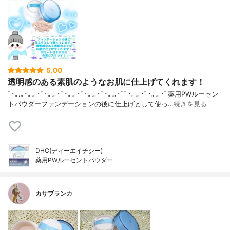
5.00
透明感のある素肌のようなお肌に仕上げてくれます！
ﾟ･｡.｡･｡.｡･ﾟ･｡.｡･ﾟ･｡.｡･ﾟ･｡.｡･ﾟ･｡.｡･ﾟﾟ･｡.｡･ﾟ･｡.｡･ﾟ薬用PWルーセン
トパウダーファンデーションの後に仕上げとして使っ…
続きを見る
DHC(ディーエイチシー)
薬用PWルーセントパウダー
カサブランカ