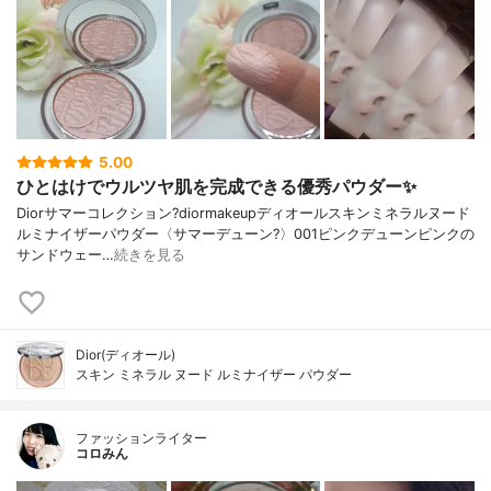
5.00
ひとはけでウルツヤ肌を完成できる優秀パウダー✨
Diorサマーコレクション?diormakeupディオールスキンミネラルヌード
ルミナイザーパウダー〈サマーデューン?️〉001ピンクデューンピンクの
サンドウェー…
続きを見る
Dior(ディオール)
スキン ミネラル ヌード ルミナイザー パウダー
ファッションライター
コロみん