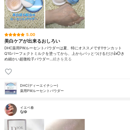
5.00
美白ケアが出来るおしろい
DHC薬用PWルーセントパウダーは夏、特にオススメです‼️サンカット
Q10パーフェクトミルクを塗ってから、上からパッとつけるだけ👍️💮き
め細かい超微粒子パウダー…
続きを見る
DHC(ディーエイチシー)
薬用PWルーセントパウダー
イエベ春
なゆ