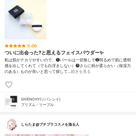
5.00
ついに出会った?と思えるフェイスパウダー✨
私は肌がテカリやすいので、❶パールは一切無しで❷明るめで肌に透明
感を出してくれて（でも白浮きしない）❸さらに粉が柔らかい（保湿力
のある）ものが良いと思って探して…
続きを見る
GIVENCHY(ジバンシイ)
プリズム・リーブル
しらたま@プチプラコスメを漁る人