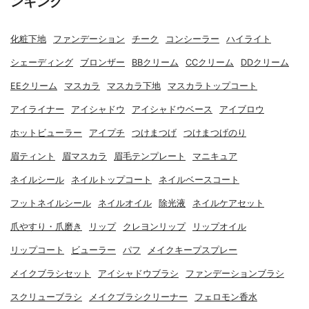
ンキング
化粧下地
ファンデーション
チーク
コンシーラー
ハイライト
シェーディング
ブロンザー
BBクリーム
CCクリーム
DDクリーム
EEクリーム
マスカラ
マスカラ下地
マスカラトップコート
アイライナー
アイシャドウ
アイシャドウベース
アイブロウ
ホットビューラー
アイプチ
つけまつげ
つけまつげのり
眉ティント
眉マスカラ
眉毛テンプレート
マニキュア
ネイルシール
ネイルトップコート
ネイルベースコート
フットネイルシール
ネイルオイル
除光液
ネイルケアセット
爪やすり・爪磨き
リップ
クレヨンリップ
リップオイル
リップコート
ビューラー
パフ
メイクキープスプレー
メイクブラシセット
アイシャドウブラシ
ファンデーションブラシ
スクリューブラシ
メイクブラシクリーナー
フェロモン香水