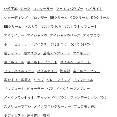
化粧下地
チーク
コンシーラー
フェイスパウダー
ハイライト
シェーディング
ブロンザー
BBクリーム
CCクリーム
DDクリーム
EEクリーム
マスカラ
マスカラ下地
マスカラトップコート
アイライナー
アイシャドウ
アイシャドウベース
アイブロウ
ホットビューラー
アイプチ
つけまつげ
つけまつげのり
眉ティント
眉マスカラ
眉毛テンプレート
マニキュア
ネイルシール
ネイルトップコート
ネイルベースコート
フットネイルシール
ネイルオイル
除光液
ネイルケアセット
爪やすり・爪磨き
リップ
クレヨンリップ
リップオイル
リップコート
ビューラー
パフ
メイクキープスプレー
メイクブラシセット
アイシャドウブラシ
ファンデーションブラシ
スクリューブラシ
メイクブラシクリーナー
フェロモン香水
ボディミスト
練り香水
香水