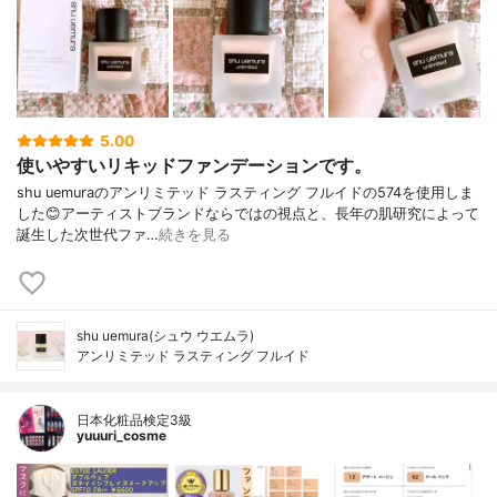
5.00
使いやすいリキッドファンデーションです。
shu uemuraのアンリミテッド ラスティング フルイドの574を使用しま
した😊アーティストブランドならではの視点と、長年の肌研究によって
誕生した次世代ファ…
続きを見る
shu uemura(シュウ ウエムラ)
アンリミテッド ラスティング フルイド
日本化粧品検定3級
yuuuri_cosme