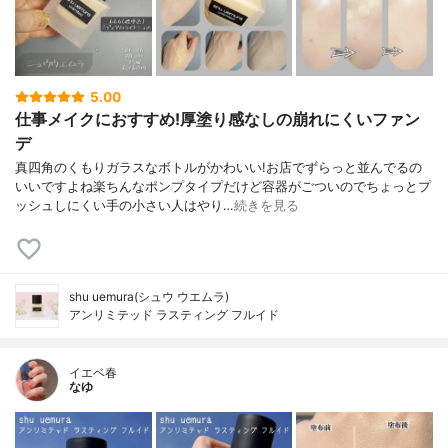
5.00
仕事メイクにおすすめ!厚塗り感なしの崩れにくいファン
デ
真四角のくもりガラスなボトルがかわいい!お店でずらっと並んでるの
いいですよね楽ちんなポンプタイプだけど容器がごついのでちょっとプ
ッシュしにくい手の小さい人はやり…
続きを見る
shu uemura(シュウ ウエムラ)
アンリミテッド ラスティング フルイド
イエベ春
なゆ