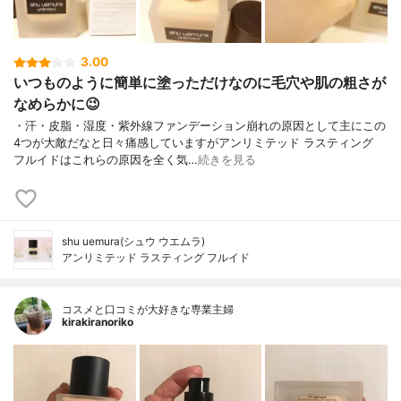
3.00
いつものように簡単に塗っただけなのに毛穴や肌の粗さが
なめらかに😉
・汗・皮脂・湿度・紫外線ファンデーション崩れの原因として主にこの
4つが大敵だなと日々痛感していますがアンリミテッド ラスティング
フルイドはこれらの原因を全く気…
続きを見る
shu uemura(シュウ ウエムラ)
アンリミテッド ラスティング フルイド
コスメと口コミが大好きな専業主婦
kirakiranoriko