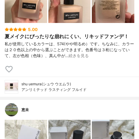
5.00
夏メイクにぴったりな崩れにくい、リキッドファンデ！
私が使用しているカラーは、574(やや明るめ）です。ちなみに、カラー
は２０色以上の中から選ぶことができます。色番号は３桁になってい
て、左が色相（色味）、真ん中が…
続きを見る
shu uemura(シュウ ウエムラ)
アンリミテッド ラスティング フルイド
恵未