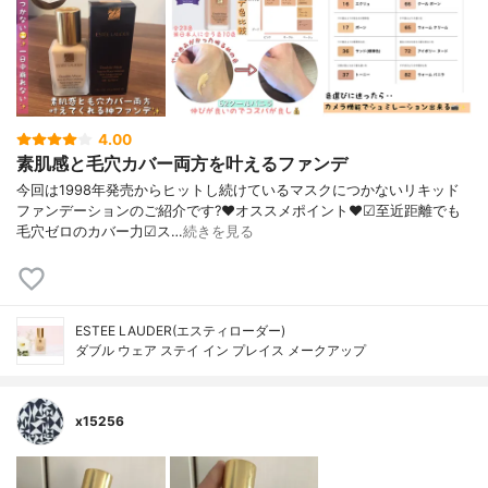
4.00
素肌感と毛穴カバー両方を叶えるファンデ
今回は1998年発売からヒットし続けているマスクにつかないリキッド
ファンデーションのご紹介です?❤︎オススメポイント❤︎☑︎至近距離でも
毛穴ゼロのカバー力☑︎ス…
続きを見る
ESTEE LAUDER(エスティローダー)
ダブル ウェア ステイ イン プレイス メークアップ
x15256