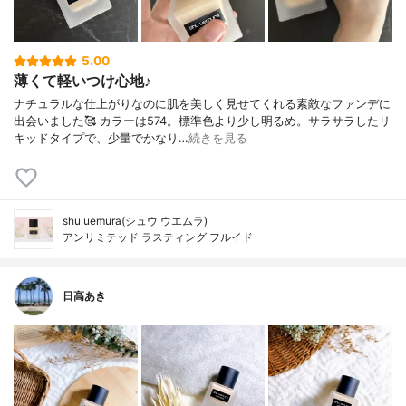
5.00
薄くて軽いつけ心地♪
ナチュラルな仕上がりなのに肌を美しく見せてくれる素敵なファンデに
出会いました🥰 カラーは574。標準色より少し明るめ。サラサラしたリ
キッドタイプで、少量でかなり…
続きを見る
shu uemura(シュウ ウエムラ)
アンリミテッド ラスティング フルイド
日高あき