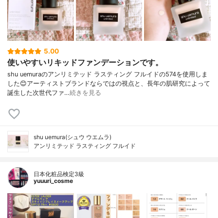
5.00
使いやすいリキッドファンデーションです。
shu uemuraのアンリミテッド ラスティング フルイドの574を使用しま
した😊アーティストブランドならではの視点と、長年の肌研究によって
誕生した次世代ファ…
続きを見る
shu uemura(シュウ ウエムラ)
アンリミテッド ラスティング フルイド
日本化粧品検定3級
yuuuri_cosme