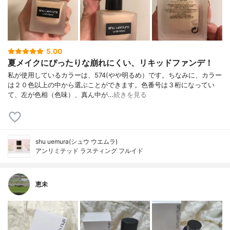
5.00
夏メイクにぴったりな崩れにくい、リキッドファンデ！
私が使用しているカラーは、574(やや明るめ）です。ちなみに、カラー
は２０色以上の中から選ぶことができます。色番号は３桁になってい
て、左が色相（色味）、真ん中が…
続きを見る
shu uemura(シュウ ウエムラ)
アンリミテッド ラスティング フルイド
恵未