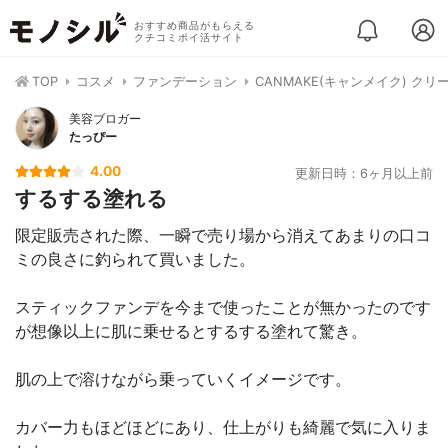
おすすめ商品がもらえる
クチコミポイ活サイト
TOP
コスメ
ファンデーション
CANMAKE(キャンメイク) 
美容ブロガー
たっぴー
4.00
更新日時：6ヶ月以上前
するする塗れる
限定販売された際、一瞬で売り場から消えてあまりの口コ
ミの良さに釣られて買いました。
スティックファンデを今まで使ったことが無かったのです
が想像以上に肌に乗せるとするする塗れて驚き。
肌の上で溶けながら乗っていくイメージです。
カバー力もほどほどにあり、仕上がりも綺麗で気に入りま