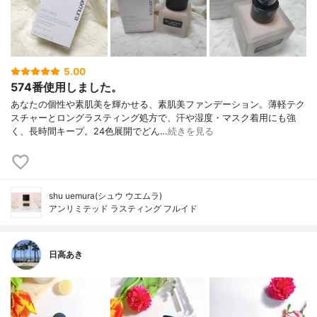
5.00
574番使用しました。
あなたの個性や素肌美を輝かせる、素肌美ファンデーション。薄軽テク
スチャーとロングラスティング処方で、汗や湿度・マスク着用にも強
く、長時間キープ。24色展開でどん…
続きを見る
shu uemura(シュウ ウエムラ)
アンリミテッド ラスティング フルイド
日高あき