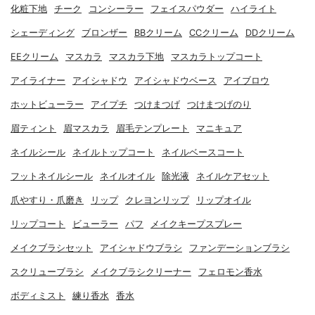
化粧下地
チーク
コンシーラー
フェイスパウダー
ハイライト
シェーディング
ブロンザー
BBクリーム
CCクリーム
DDクリーム
EEクリーム
マスカラ
マスカラ下地
マスカラトップコート
アイライナー
アイシャドウ
アイシャドウベース
アイブロウ
ホットビューラー
アイプチ
つけまつげ
つけまつげのり
眉ティント
眉マスカラ
眉毛テンプレート
マニキュア
ネイルシール
ネイルトップコート
ネイルベースコート
フットネイルシール
ネイルオイル
除光液
ネイルケアセット
爪やすり・爪磨き
リップ
クレヨンリップ
リップオイル
リップコート
ビューラー
パフ
メイクキープスプレー
メイクブラシセット
アイシャドウブラシ
ファンデーションブラシ
スクリューブラシ
メイクブラシクリーナー
フェロモン香水
ボディミスト
練り香水
香水