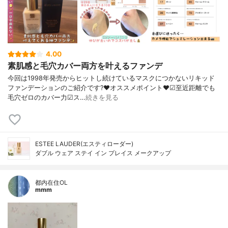
4.00
素肌感と毛穴カバー両方を叶えるファンデ
今回は1998年発売からヒットし続けているマスクにつかないリキッド
ファンデーションのご紹介です?❤︎オススメポイント❤︎☑︎至近距離でも
毛穴ゼロのカバー力☑︎ス…
続きを見る
ESTEE LAUDER(エスティローダー)
ダブル ウェア ステイ イン プレイス メークアップ
都内在住OL
mmm