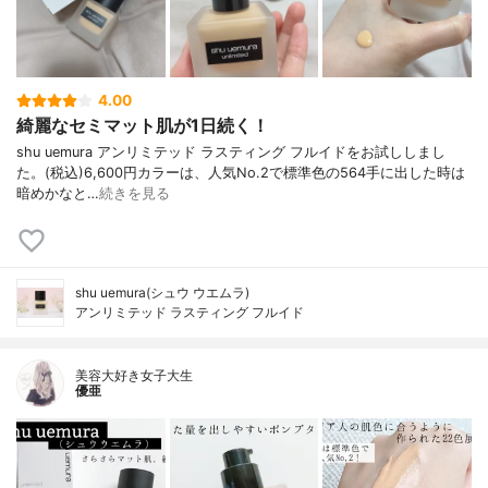
4.00
綺麗なセミマット肌が1日続く！
shu uemura アンリミテッド ラスティング フルイドをお試ししまし
た。(税込)6,600円カラーは、人気No.2で標準色の564手に出した時は
暗めかなと…
続きを見る
shu uemura(シュウ ウエムラ)
アンリミテッド ラスティング フルイド
美容大好き女子大生
優亜