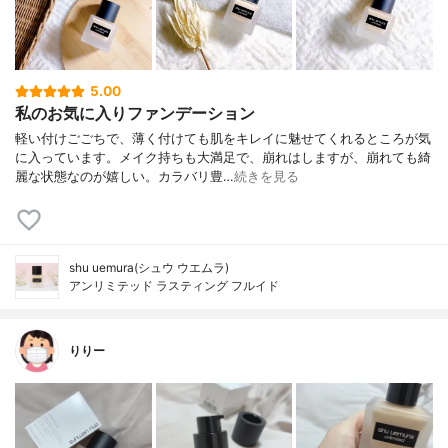
5.00
私のお気に入りファンデーション
軽い付けごごちで、薄く付けても肌をキレイに魅せてくれるところが気
に入っています。メイク持ちも大満足で、崩れはしますが、崩れても綺
麗な状態なのが嬉しい。カラバリ豊…
続きを見る
shu uemura(シュウ ウエムラ)
アンリミテッド ラスティング フルイド
りりー