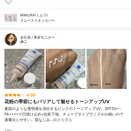
MIMURA(ミムラ)
スムーススキンカバー
会社員 / 美容モニター
みこ
4.00
花粉の季節にもバリアして魅せるトーンアップUV
素肌のような透明感を演出するピンクのトーンアップUV。SPF50+・
PA++++で日焼け止め+化粧下地。チューブタイプでノズルが細いので
適量出しやすい。肌なじみ…
続きを見る