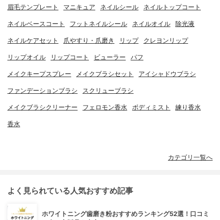
眉毛テンプレート
マニキュア
ネイルシール
ネイルトップコート
ネイルベースコート
フットネイルシール
ネイルオイル
除光液
ネイルケアセット
爪やすり・爪磨き
リップ
クレヨンリップ
リップオイル
リップコート
ビューラー
パフ
メイクキープスプレー
メイクブラシセット
アイシャドウブラシ
ファンデーションブラシ
スクリューブラシ
メイクブラシクリーナー
フェロモン香水
ボディミスト
練り香水
香水
カテゴリ一覧へ
よく見られている人気おすすめ記事
ホワイトニング歯磨き粉おすすめランキング52選！口コミ