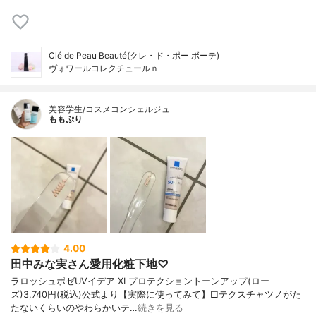
Clé de Peau Beauté(クレ・ド・ポー ボーテ)
ヴォワールコレクチュールｎ
美容学生/コスメコンシェルジュ
ももぷり
4.00
田中みな実さん愛用化粧下地♡
ラロッシュポゼUVイデア XLプロテクショントーンアップ(ロー
ズ)3,740円(税込)公式より【実際に使ってみて】□テクスチャツノがた
たないくらいのやわらかいテ…
続きを見る