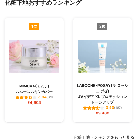
化粧下地おすすめランキング
1位
2位
LAROCHE-POSAY(ラ ロッシ
MIMURA(ミムラ)
ュ ポゼ)
スムーススキンカバー
UVイデア XL プロテクション
3.94
(39)
トーンアップ
¥4,604
3.90
(187)
¥3,400
化粧下地ランキングをもっと見る