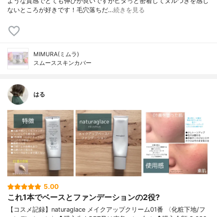
ような質感でとても伸びが良いですがピタっと密着してヌルつきを感じ
ないところが好きです！毛穴落ちだ…
続きを見る
MIMURA(ミムラ)
スムーススキンカバー
はる
5.00
これ1本でベースとファンデーションの2役?
【コスメ記録】naturaglace メイクアップクリーム01番 〈化粧下地/フ