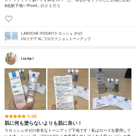
&化粧下地✨?Point…
続きを見る
LAROCHE-POSAY(ラ ロッシュ ポゼ)
UVイデア XL プロテクショントーンアップ
i ro ha !
5.00
肌に何も塗らないよりも肌に良い！
ラロッシュポゼの有名なトーンアップ下地です！私はローズを愛用して