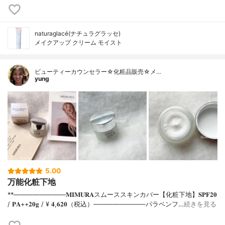
naturaglacé(ナチュラグラッセ)
メイクアップ クリーム モイスト
ビューティーカウンセラー☆化粧品販売☆メ…
yung
5.00
万能化粧下地
**⁡⁡⁡————————⁡𝐌𝐈𝐌𝐔𝐑𝐀スムーススキンカバー【化粧下地】𝐒𝐏𝐅𝟐𝟎
/ 𝐏𝐀++⁡𝟐𝟎𝐠 / ¥ 𝟒,𝟔𝟐𝟎（税込）⁡————————パラベンフ…
続きを見る