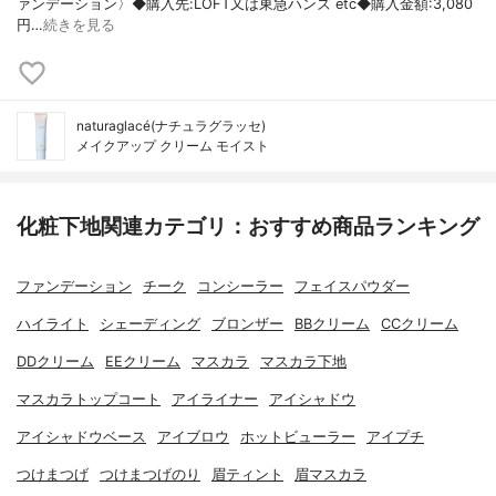
ァンデーション〉◆購入先:LOFT又は東急ハンズ etc◆購入金額:3,080
円…
続きを見る
naturaglacé(ナチュラグラッセ)
メイクアップ クリーム モイスト
化粧下地関連カテゴリ：おすすめ商品ランキング
ファンデーション
チーク
コンシーラー
フェイスパウダー
ハイライト
シェーディング
ブロンザー
BBクリーム
CCクリーム
DDクリーム
EEクリーム
マスカラ
マスカラ下地
マスカラトップコート
アイライナー
アイシャドウ
アイシャドウベース
アイブロウ
ホットビューラー
アイプチ
つけまつげ
つけまつげのり
眉ティント
眉マスカラ