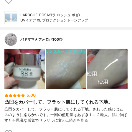
LAROCHE-POSAY(ラ ロッシュ ポゼ)
UVイデア XL プロテクショントーンアップ
バドママ★フォロバ100◎
5.00
凸凹をカバーして、フラット肌にしてくれる下地。
凸凹をカバーして、フラット肌にしてくれる下地。さわった感じはムー
スのように柔らかいです。一回の使用量はあずき１～２粒大。肌に伸ば
すと不思議な感覚でサラサラに変わ…
続きを見る