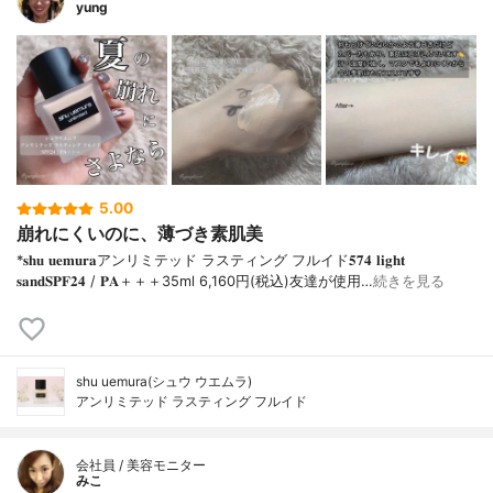
yung
5.00
崩れにくいのに、薄づき素肌美
*𝐬𝐡𝐮 𝐮𝐞𝐦𝐮𝐫𝐚アンリミテッド ラスティング フルイド𝟓𝟕𝟒 𝐥𝐢𝐠𝐡𝐭
𝐬𝐚𝐧𝐝𝐒𝐏𝐅𝟐𝟒 / 𝐏𝐀＋＋＋⁡35ml 6,160円(税込)⁡友達が使用…
続きを見る
shu uemura(シュウ ウエムラ)
アンリミテッド ラスティング フルイド
会社員 / 美容モニター
みこ