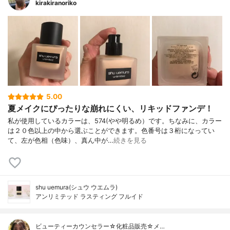
kirakiranoriko
5.00
夏メイクにぴったりな崩れにくい、リキッドファンデ！
私が使用しているカラーは、574(やや明るめ）です。ちなみに、カラー
は２０色以上の中から選ぶことができます。色番号は３桁になってい
て、左が色相（色味）、真ん中が…
続きを見る
shu uemura(シュウ ウエムラ)
アンリミテッド ラスティング フルイド
ビューティーカウンセラー☆化粧品販売☆メ…