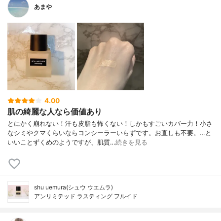
あまや
4.00
肌の綺麗な人なら価値あり
とにかく崩れない！汗も皮脂も怖くない！しかもすごいカバー力！小さ
なシミやクマくらいならコンシーラーいらずです。お直しも不要。…と
いいことずくめのようですが、肌質…
続きを見る
shu uemura(シュウ ウエムラ)
アンリミテッド ラスティング フルイド