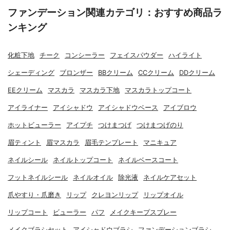
ファンデーション関連カテゴリ：おすすめ商品ラ
ンキング
化粧下地
チーク
コンシーラー
フェイスパウダー
ハイライト
シェーディング
ブロンザー
BBクリーム
CCクリーム
DDクリーム
EEクリーム
マスカラ
マスカラ下地
マスカラトップコート
アイライナー
アイシャドウ
アイシャドウベース
アイブロウ
ホットビューラー
アイプチ
つけまつげ
つけまつげのり
眉ティント
眉マスカラ
眉毛テンプレート
マニキュア
ネイルシール
ネイルトップコート
ネイルベースコート
フットネイルシール
ネイルオイル
除光液
ネイルケアセット
爪やすり・爪磨き
リップ
クレヨンリップ
リップオイル
リップコート
ビューラー
パフ
メイクキープスプレー
メイクブラシセット
アイシャドウブラシ
ファンデーションブラシ