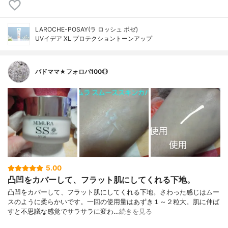
LAROCHE-POSAY(ラ ロッシュ ポゼ)
UVイデア XL プロテクショントーンアップ
バドママ★フォロバ100◎
5.00
凸凹をカバーして、フラット肌にしてくれる下地。
凸凹をカバーして、フラット肌にしてくれる下地。さわった感じはムー
スのように柔らかいです。一回の使用量はあずき１～２粒大。肌に伸ば
すと不思議な感覚でサラサラに変わ…
続きを見る