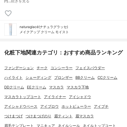
円…
続きを見る
naturaglacé(ナチュラグラッセ)
メイクアップ クリーム モイスト
化粧下地関連カテゴリ：おすすめ商品ランキング
ファンデーション
チーク
コンシーラー
フェイスパウダー
ハイライト
シェーディング
ブロンザー
BBクリーム
CCクリーム
DDクリーム
EEクリーム
マスカラ
マスカラ下地
マスカラトップコート
アイライナー
アイシャドウ
アイシャドウベース
アイブロウ
ホットビューラー
アイプチ
つけまつげ
つけまつげのり
眉ティント
眉マスカラ
眉毛テンプレート
マニキュア
ネイルシール
ネイルトップコート