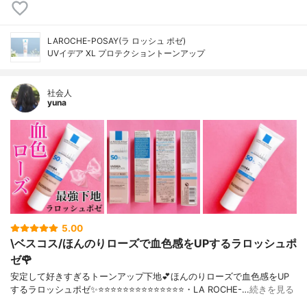
LAROCHE-POSAY(ラ ロッシュ ポゼ)
UVイデア XL プロテクショントーンアップ
社会人
yuna
5.00
\ベスコス/ほんのりローズで血色感をUPするラロッシュポ
ゼ🌹
安定して好きすぎるトーンアップ下地💕ほんのりローズで血色感をUP
するラロッシュポゼ✨⭐️⭐️⭐️⭐️⭐️⭐️⭐️⭐️⭐️⭐️⭐️⭐️⭐️⭐️・LA ROCHE-…
続きを見る