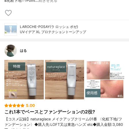
&化粧下地✨?Point…
続きを見る
LAROCHE-POSAY(ラ ロッシュ ポゼ)
UVイデア XL プロテクショントーンアップ
はる
5.00
これ1本でベースとファンデーションの2役?
【コスメ記録】naturaglace メイクアップクリーム01番 〈化粧下地/フ
ァンデーション〉◆購入先:LOFT又は東急ハンズ etc◆購入金額:3,080