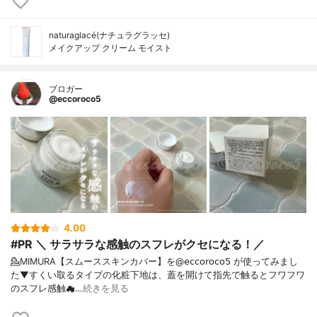
naturaglacé(ナチュラグラッセ)
メイクアップ クリーム モイスト
ブロガー
@eccoroco5
4.00
#PR ＼ サラサラな感触のスフレがクセになる！／
💁MIMURA【スムーススキンカバー】を@𝖾𝖼𝖼𝗈𝗋𝗈𝖼𝗈𝟧 が使ってみまし
た⁡⁡▼⁡すくい取るタイプの化粧下地は、蓋を開けて指先で触るとフワフワ
のスフレ感触☁…
続きを見る