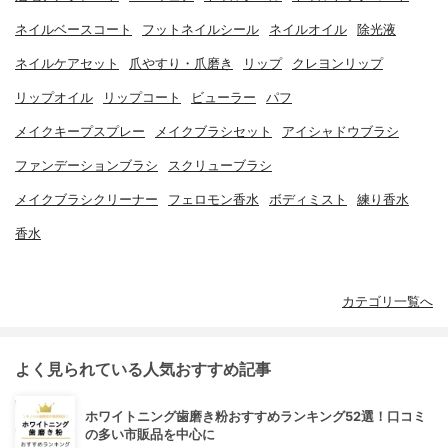
ネイルベースコート
フットネイルシール
ネイルオイル
除光液
ネイルケアセット
爪やすり・爪磨き
リップ
クレヨンリップ
リップオイル
リップコート
ビューラー
パフ
メイクキープスプレー
メイクブラシセット
アイシャドウブラシ
ファンデーションブラシ
スクリューブラシ
メイクブラシクリーナー
フェロモン香水
ボディミスト
練り香水
香水
カテゴリ一覧へ
よく見られている人気おすすめ記事
ホワイトニング歯磨き粉おすすめランキング52選！口コミ
の多い市販品を中心に