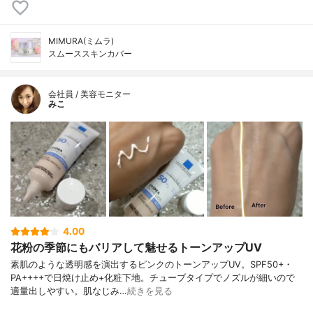
MIMURA(ミムラ)
スムーススキンカバー
会社員 / 美容モニター
みこ
4.00
花粉の季節にもバリアして魅せるトーンアップUV
素肌のような透明感を演出するピンクのトーンアップUV。SPF50+・
PA++++で日焼け止め+化粧下地。チューブタイプでノズルが細いので
適量出しやすい。肌なじみ…
続きを見る