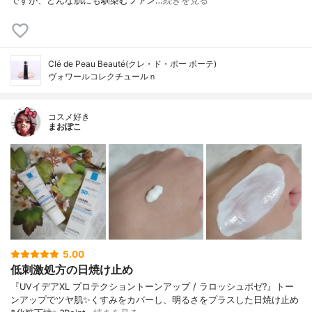
ですが、どんな肌にも馴染むファン…
続きを見る
Clé de Peau Beauté(クレ・ド・ポー ボーテ)
ヴォワールコレクチュールｎ
コスメ好き
まおぽこ
5.00
低刺激処方の日焼け止め
『UVイデアXL プロテクショントーンアップ / ラロッシュポゼ?』トー
ンアップでツヤ肌✨くすみをカバーし、明るさをプラスした日焼け止め