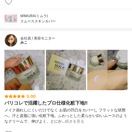
MIMURA(ミムラ)
スムーススキンカバー
会社員 / 美容モニター
みこ
5.00
パリコレで活躍したプロ仕様化粧下地!!
メイク崩れしにくいだけでなく お肌の凹凸をカバーし フラットな状態
へ。汗と皮脂に強い化粧下地。ふわっとした柔らかい白いムースのよう
なクリームで、伸びよく、とにか…
続きを見る