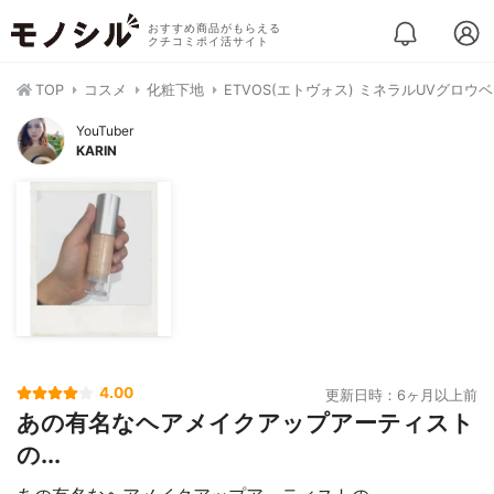
おすすめ商品がもらえる
クチコミポイ活サイト
TOP
コスメ
化粧下地
ETVOS(エトヴォス) ミネラルUVグロウ
YouTuber
KARIN
4.00
更新日時：6ヶ月以上前
あの有名なヘアメイクアップアーティスト
の...