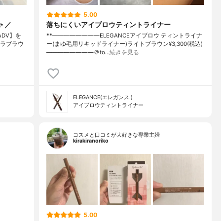
5.00
 ／
落ちにくいアイブロウティントライナー
トADV】を
**⁡————————⁡ELEGANCE⁡アイブロウ ティントライナ
ョコラブラウ
ー(まゆ毛用リキッドライナー)⁡ライトブラウン⁡¥3,300(税込)
————————⁡＠to…
続きを見る
ELEGANCE(エレガンス.)
アイブロウティントライナー
コスメと口コミが大好きな専業主婦
kirakiranoriko
5.00