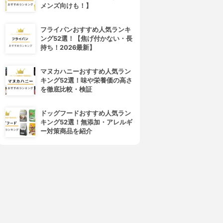
メンズ向けも！】
フライパンおすすめ人気ランキ
ング52選！【焦げ付かない・長
持ち！2026最新】
マヌカハニーおすすめ人気ラン
キング52選！味や栄養価の高さ
を徹底比較・検証
4位
5位
ドッグフードおすすめ人気ラン
キング52選！無添加・アレルギ
ー対策商品を紹介
MISSHA(ミシャ)
Fujiko(フジコ)
セブンデイズ アイブロウティ
書き足し眉ティントSV