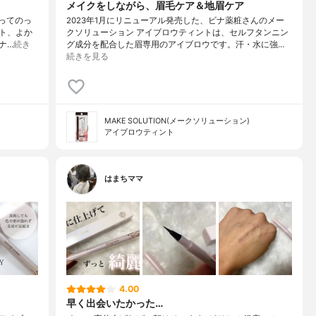
メイクをしながら、眉毛ケア＆地眉ケア
トってのっ
2023年1月にリニューアル発売した、ビナ薬粧さんのメー
ト、よか
クソリューション アイブロウティントは、セルフタンニン
ナ…
続き
グ成分を配合した眉専用のアイブロウです。汗・水に強…
続きを見る
MAKE SOLUTION(メークソリューション)
アイブロウティント
はまちママ
4.00
早く出会いたかった…