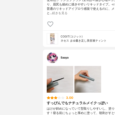
使用色:アッシュブラウン (全3色)≪描き心地≫コ
り、眉尻も細めに描きやすいリキッドタイプ。≪
普通のリキッドアイブロウ感覚で使えるのに、メ
と…
続きを見る
COGIT(コジット)
ネセス まゆ書き足し美容液ティント
Saaya
3.00
すっぴんでもナチュラルメイクっぽい
はけが斜めになっていて型取りしやすいし、塗り
す！寝る前にちょっと厚めに塗って、朝剥がすと