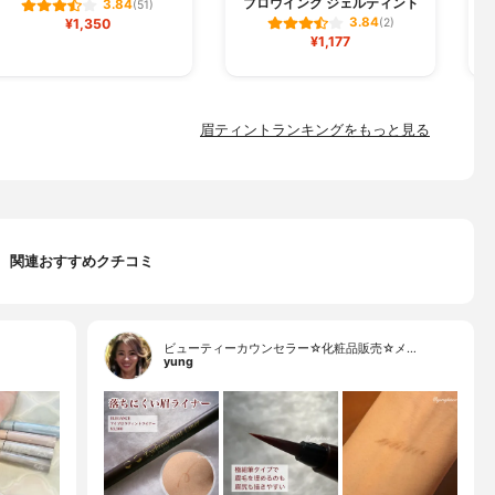
ブロウインク ジェルティント
3.84
(51)
3.84
¥1,350
(2)
¥1,177
眉ティントランキングをもっと見る
関連おすすめクチコミ
ビューティーカウンセラー☆化粧品販売☆メ…
yung