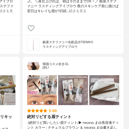
アイブロ
🌙。 ＼夜仕上げれば、朝はそのままでOK！／ 銀座ステフ
座ステファ
ァニー ラスティングアイブロウ 夜のスキンケア前に描けば
続きを見
翌日は⁠キレイな眉が1日続…
続きを見る
銀座ステファニー化粧品(STEFANY)
ラスティングアイブロウ
韓国コスメ好きOL
けい
5.00
リキッ
絶対リピする眉ティント
.\絶対リピ買いしたい眉ティント/▶︎ necess まゆ美容液ティ
ント カラー : ナチュラルブラウン ＆ necess まゆ書き足し