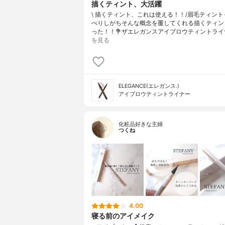
描くティント、大活躍
\ 描くティント、これは使える！！/⁡眉毛ティン
ぺりしがちそんな概念を覆してくれる描くティン
った！！⁡⁡💐ザエレガンスアイブロウティントライ
を見る
ELEGANCE(エレガンス.)
アイブロウティントライナー
化粧品好きな主婦
つくね
4.00
寝る前のアイメイク