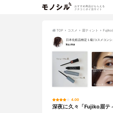
おすすめ商品がもらえる
クチコミポイ活サイト
TOP
コスメ
眉ティント
Fuji
日本化粧品検定１級/コスメコンシ
ku.ma
4.00
深夜に久々「Fujiko眉テ