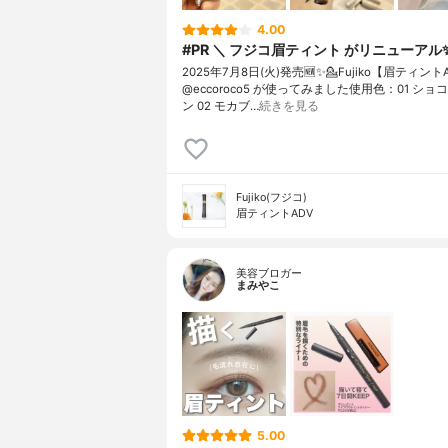
4.00
#PR ＼ フジコ眉ティント がリニューアル✨
2025年7月8日(火)発売🆕✨⁡⁡💁Fujiko【眉ティン
@eccoroco5 が使ってみました⁡⁡使用色：01 シ
ン 02 モカブ…
続きを見る
Fujiko(フジコ)
眉ティントADV
美容ブロガー
まみやこ
5.00