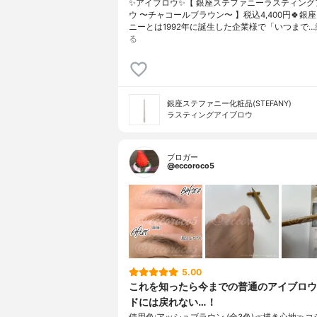
✨アイブロウ✨【 銀座ステファニーラスティング
ウ 〜チャコールブラウン〜 】税込4,400円🍀銀
ニーとは1992年に誕生した企業様で「いつまで…
る
銀座ステファニー化粧品(STEFANY)
ラスティングアイブロウ
ブロガー
@eccoroco5
5.00
これを知ったら今までの普通のアイブロウ
ドには戻れない…！