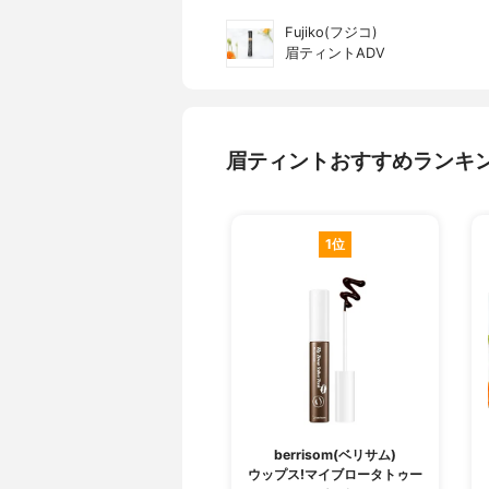
Fujiko(フジコ)
眉ティントADV
眉ティントおすすめランキ
1位
berrisom(ベリサム)
ウップス!マイブロータトゥー