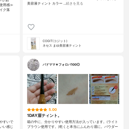
シがあ
美容液ティント カラー …
続きを見る
使用感≫
イク落
COGIT(コジット)
ネセス まゆ美容液ティント
バドママ★フォロバ100◎
5.00
1DAY眉ティント。
やすいで
箱の中に、分かりやすい使用方法が入っています。(ライト
いい感じ
ブラウン使用です。)乾くと本当にふんわり眉に。パウダー