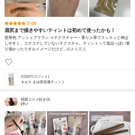
5.00
眉尻まで描きやすいティントは初めて使ったかも！
使用色:アッシュブラウン ≪テクスチャー・香り≫筆でスッスッと伸ば
しやすく、コテコテしていないテクスチャ。ティントって薬品っぽい香
り強かったりすルイメージだけど…
続きを見る
COGIT(コジット)
ネセス まゆ美容液ティント
韓国コスメ好きOL
けい