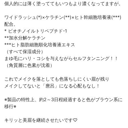
個人的には薄く塗っててもいつもより濃くなってますが。
ワイドラッシュ(*)×ケラチン(**)×ヒト幹細胞培養液(***)
配合。
* ビオチノイルトリペプチド-1
**加水分解ケラチン
***ヒト脂肪細胞順化培養液エキス
（すべて保湿成分）
まゆ毛にハリ・コシを与えながらセルフタンニング！！
（角質層に色素が沈着）
これでメイクを落としても色落ちしにくい眉が残り
メイクしてないと「麿呂」になる心配もなし！
※製品の特性上、約2～3日程経過すると色がブラウン系に
移行※
キリッと美眉を継続させたいです♡