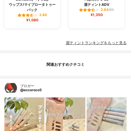
ウップス!マイブロータトゥー
眉ティントADV
パック
3.84
(51)
¥1,350
3.86
¥1,080
眉ティントランキングをもっと見る
関連おすすめクチコミ
ブロガー
@eccoroco5