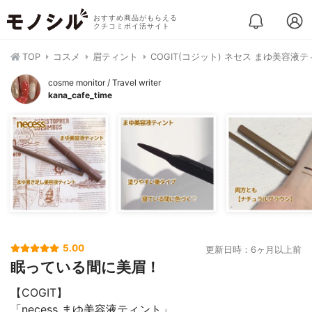
おすすめ商品がもらえる
クチコミポイ活サイト
TOP
コスメ
眉ティント
COGIT(コジット) ネセス まゆ美容液
cosme monitor / Travel writer
kana_cafe_time
5.00
更新日時：6ヶ月以上前
眠っている間に美眉！
【COGIT】
「necess まゆ美容液ティント」