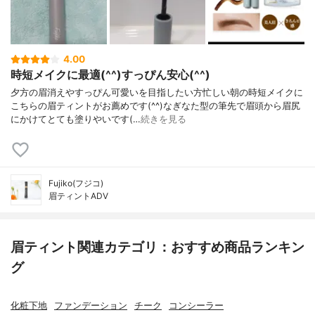
4.00
時短メイクに最適(^^)すっぴん安心(^^)
夕方の眉消えやすっぴん可愛いを目指したい方忙しい朝の時短メイクに
こちらの眉ティントがお薦めです(^^)なぎなた型の筆先で眉頭から眉尻
にかけてとても塗りやいです(…
続きを見る
Fujiko(フジコ)
眉ティントADV
眉ティント関連カテゴリ：おすすめ商品ランキン
グ
化粧下地
ファンデーション
チーク
コンシーラー