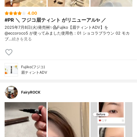
4.00
#PR ＼ フジコ眉ティント がリニューアル✨ ／
2025年7月8日(火)発売🆕✨⁡⁡💁Fujiko【眉ティントADV】を
@eccoroco5 が使ってみました⁡⁡使用色：01 ショコラブラウン 02 モカ
ブ…
続きを見る
Fujiko(フジコ)
眉ティントADV
FairyROCK