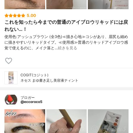
5.00
これを知ったら今までの普通のアイブロウリキッドには戻
れない…！
使用色:アッシュブラウン (全3色)≪描き心地≫コシがあり、眉尻も細め
に描きやすいリキッドタイプ。≪使用感≫普通のリキッドアイブロウ感
覚で使えるのに、メイク落と…
続きを見る
COGIT(コジット)
ネセス まゆ書き足し美容液ティント
ブロガー
@eccoroco5