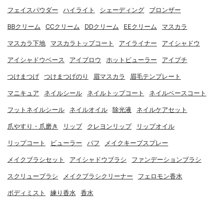
フェイスパウダー
ハイライト
シェーディング
ブロンザー
BBクリーム
CCクリーム
DDクリーム
EEクリーム
マスカラ
マスカラ下地
マスカラトップコート
アイライナー
アイシャドウ
アイシャドウベース
アイブロウ
ホットビューラー
アイプチ
つけまつげ
つけまつげのり
眉マスカラ
眉毛テンプレート
マニキュア
ネイルシール
ネイルトップコート
ネイルベースコート
フットネイルシール
ネイルオイル
除光液
ネイルケアセット
爪やすり・爪磨き
リップ
クレヨンリップ
リップオイル
リップコート
ビューラー
パフ
メイクキープスプレー
メイクブラシセット
アイシャドウブラシ
ファンデーションブラシ
スクリューブラシ
メイクブラシクリーナー
フェロモン香水
ボディミスト
練り香水
香水