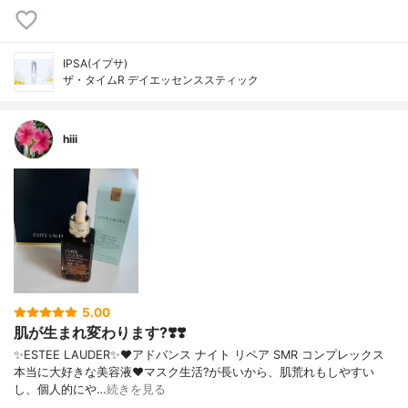
IPSA(イプサ)
ザ・タイムR デイエッセンススティック
hiii
5.00
肌が生まれ変わります?❣️❣️
✨ESTEE LAUDER✨❤︎アドバンス ナイト リペア SMR コンプレックス
本当に大好きな美容液❤️マスク生活?が長いから、肌荒れもしやすい
し、個人的にや…
続きを見る