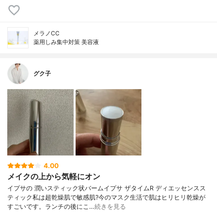
メラノCC
薬用しみ集中対策 美容液
グク子
4.00
メイクの上から気軽にオン
イプサの 潤いスティック状バームイプサ ザタイムR ディエッセンスス
ティック私は超乾燥肌で敏感肌?今のマスク生活で肌はヒリヒリ乾燥が
すごいです。ランチの後にこ…
続きを見る