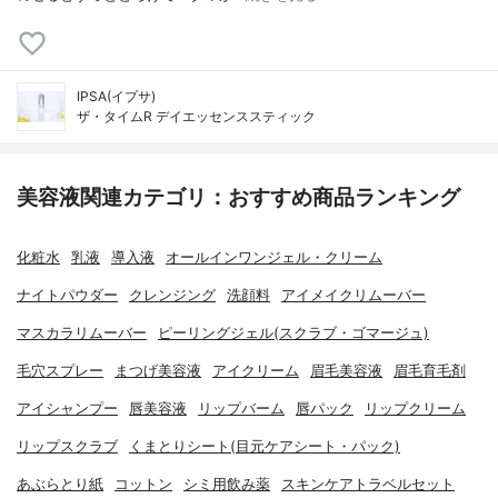
IPSA(イプサ)
ザ・タイムR デイエッセンススティック
美容液関連カテゴリ：おすすめ商品ランキング
化粧水
乳液
導入液
オールインワンジェル・クリーム
ナイトパウダー
クレンジング
洗顔料
アイメイクリムーバー
マスカラリムーバー
ピーリングジェル(スクラブ・ゴマージュ)
毛穴スプレー
まつげ美容液
アイクリーム
眉毛美容液
眉毛育毛剤
アイシャンプー
唇美容液
リップバーム
唇パック
リップクリーム
リップスクラブ
くまとりシート(目元ケアシート・パック)
あぶらとり紙
コットン
シミ用飲み薬
スキンケアトラベルセット