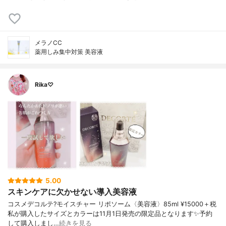
メラノCC
薬用しみ集中対策 美容液
Rika♡
5.00
スキンケアに欠かせない導入美容液
コスメデコルテ?モイスチャー リポソーム〈美容液〉85ml ¥15000＋税
私が購入したサイズとカラーは11月1日発売の限定品となります✨予約
して購入しまし…
続きを見る