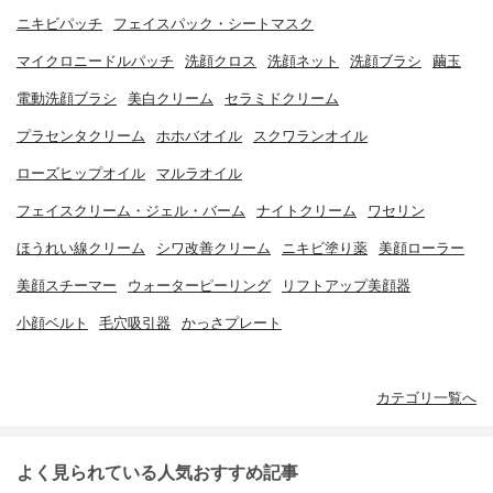
ニキビパッチ
フェイスパック・シートマスク
マイクロニードルパッチ
洗顔クロス
洗顔ネット
洗顔ブラシ
繭玉
電動洗顔ブラシ
美白クリーム
セラミドクリーム
プラセンタクリーム
ホホバオイル
スクワランオイル
ローズヒップオイル
マルラオイル
フェイスクリーム・ジェル・バーム
ナイトクリーム
ワセリン
ほうれい線クリーム
シワ改善クリーム
ニキビ塗り薬
美顔ローラー
美顔スチーマー
ウォーターピーリング
リフトアップ美顔器
小顔ベルト
毛穴吸引器
かっさプレート
カテゴリ一覧へ
よく見られている人気おすすめ記事