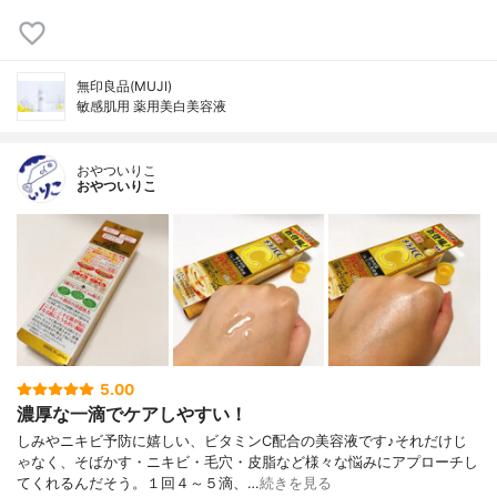
無印良品(MUJI)
敏感肌用 薬用美白美容液
おやついりこ
おやついりこ
5.00
濃厚な一滴でケアしやすい！
しみやニキビ予防に嬉しい、ビタミンC配合の美容液です♪それだけじ
ゃなく、そばかす・ニキビ・毛穴・皮脂など様々な悩みにアプローチし
てくれるんだそう。１回４～５滴、…
続きを見る