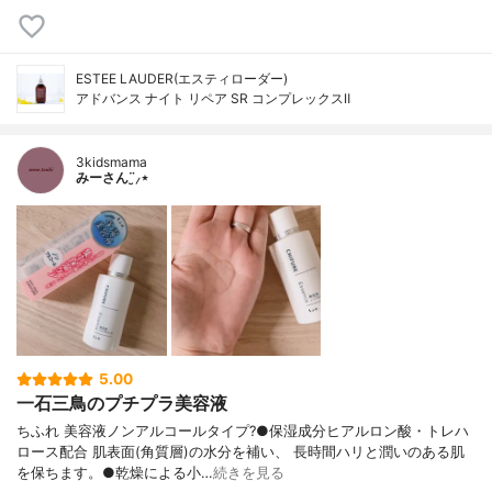
ESTEE LAUDER(エスティローダー)
アドバンス ナイト リペア SR コンプレックスⅡ
3kidsmama
みーさん¨̮⸝⋆
5.00
一石三鳥のプチプラ美容液
ちふれ 美容液ノンアルコールタイプ?●保湿成分ヒアルロン酸・トレハ
ロース配合 肌表面(角質層)の水分を補い、 長時間ハリと潤いのある肌
を保ちます。●乾燥による小…
続きを見る