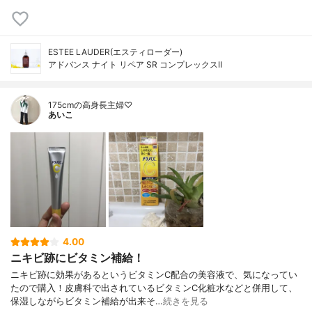
ESTEE LAUDER(エスティローダー)
アドバンス ナイト リペア SR コンプレックスⅡ
175cmの高身長主婦♡
あいこ
4.00
ニキビ跡にビタミン補給！
ニキビ跡に効果があるというビタミンC配合の美容液で、気になってい
たので購入！皮膚科で出されているビタミンC化粧水などと併用して、
保湿しながらビタミン補給が出来そ…
続きを見る