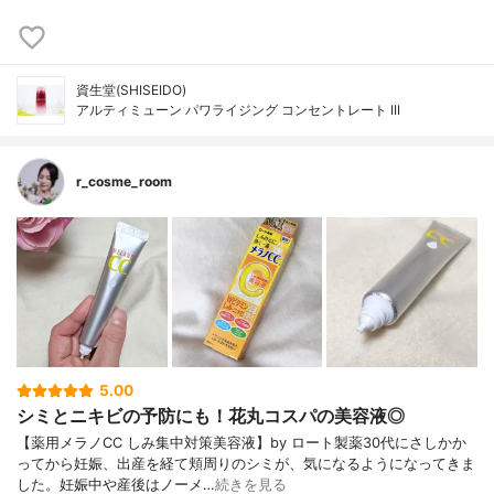
資生堂(SHISEIDO)
アルティミューン パワライジング コンセントレート III
r_cosme_room
5.00
シミとニキビの予防にも！花丸コスパの美容液◎
【薬用メラノCC しみ集中対策美容液】by ロート製薬30代にさしかか
ってから妊娠、出産を経て頬周りのシミが、気になるようになってきま
した。妊娠中や産後はノーメ…
続きを見る