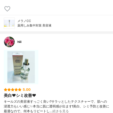
メラノCC
薬用しみ集中対策 美容液
hiii
5.00
美白❤️シミ改善❤️
キールズの美容液すっごく良い?サラッとしたテクスチャーで、肌への
浸透力もいい感じ✨本当に肌に透明感が出ます❗️美白、シミ予防と改善に
最適なので、何本もリピートし…
続きを見る