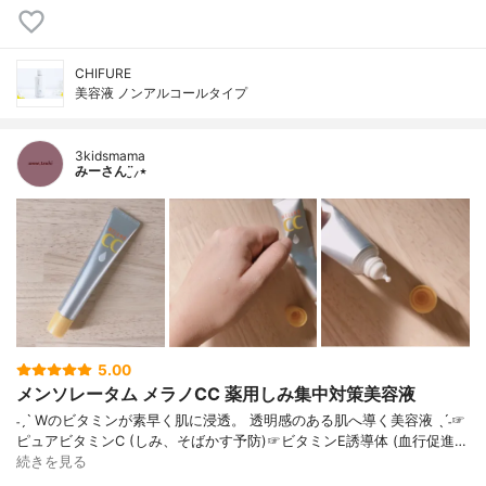
CHIFURE
美容液 ノンアルコールタイプ
3kidsmama
みーさん¨̮⸝⋆
5.00
メンソレータム メラノCC 薬用しみ集中対策美容液
˗ˏˋ Wのビタミンが素早く肌に浸透。 透明感のある肌へ導く美容液 ˎˊ˗☞
ピュアビタミンC (しみ、そばかす予防)☞ビタミンE誘導体 (血行促進…
続きを見る