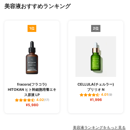
美容液おすすめランキング
1位
2位
fracora(フラコラ)
CELLULA(チェルラー)
HITOKAN ヒト幹細胞培養エキ
ブリリオ N
ス原液 LP
4.01
(9)
¥1,996
4.02
(17)
¥5,980
美容液ランキングをもっと見る