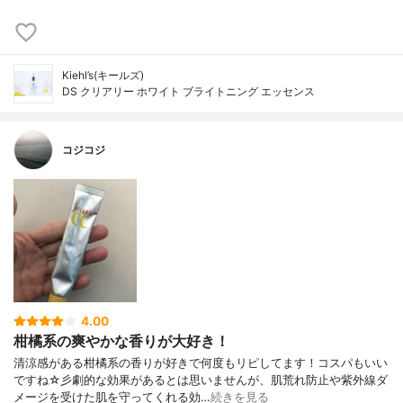
Kiehl’s(キールズ)
DS クリアリー ホワイト ブライトニング エッセンス
コジコジ
4.00
柑橘系の爽やかな香りが大好き！
清涼感がある柑橘系の香りが好きで何度もリピしてます！コスパもいい
ですね☆彡劇的な効果があるとは思いませんが、肌荒れ防止や紫外線ダ
メージを受けた肌を守ってくれる効…
続きを見る