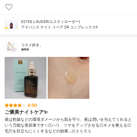
ESTEE LAUDER(エスティローダー)
アドバンス ナイト リペア SR コンプレックスⅡ
コスメ好き。
amo
4.00
ご褒美ナイトケア✨
昼は乾燥などの環境ダメージから肌を守り、夜は潤いを与えてくれると
いう万能な美容液です✨◎ハリ、ツヤをアップさせる◎キメを整える◎
毛穴を目立ちにくくするなどの効果…
続きを見る