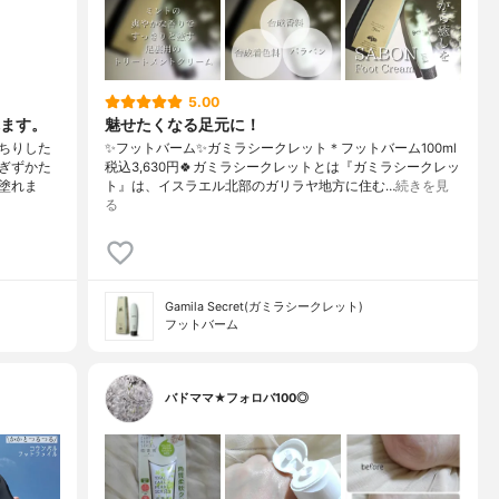
5.00
ます。
魅せたくなる足元に！
ちりした
✨フットバーム✨ガミラシークレット＊フットバーム100ml
ぎずかた
税込3,630円🍀ガミラシークレットとは『ガミラシークレッ
塗れま
ト』は、イスラエル北部のガリラヤ地方に住む…
続きを見
る
Gamila Secret(ガミラシークレット)
フットバーム
バドママ★フォロバ100◎