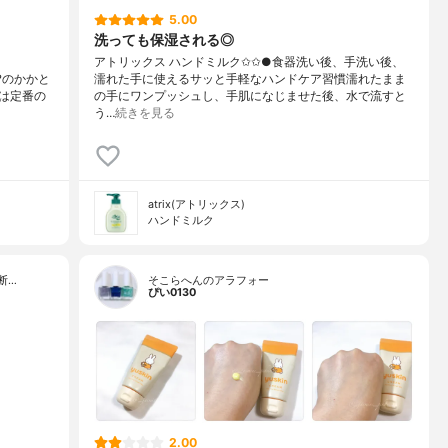
5.00
洗っても保湿される◎
アトリックス ハンドミルク✩✩●食器洗い後、手洗い後、
?のかかと
濡れた手に使えるサッと手軽なハンドケア習慣濡れたまま
は定番の
の手にワンプッシュし、手肌になじませた後、水で流すと
う…
続きを見る
atrix(アトリックス)
ハンドミルク
断…
そこらへんのアラフォー
ぴい0130
2.00