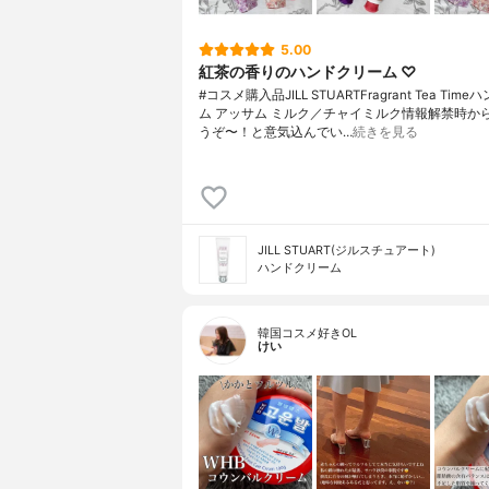
5.00
紅茶の香りのハンドクリーム ♡
#コスメ購入品JILL STUARTFragrant Tea Tim
ム アッサム ミルク／チャイミルク情報解禁時か
うぞ〜！と意気込んでい…
続きを見る
JILL STUART(ジルスチュアート)
ハンドクリーム
韓国コスメ好きOL
けい