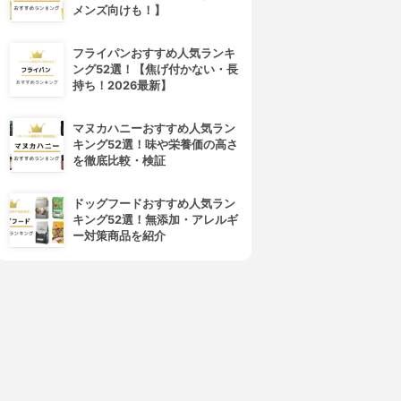
メンズ向けも！】
THERABATH(セラバス)
素数(Sosu)
ラバス(パラフィンピーチ6P
パラフィンガーモイストパック
フライパンおすすめ人気ランキ
入)
3.77
(4)
ング52選！【焦げ付かない・長
¥0
3.81
持ち！2026最新】
¥35,200
マヌカハニーおすすめ人気ラン
キング52選！味や栄養価の高さ
を徹底比較・検証
ドッグフードおすすめ人気ラン
キング52選！無添加・アレルギ
ー対策商品を紹介