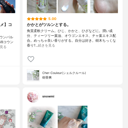
5.00
メ】コ
かかとがツルンとする。
角質柔軟クリーム。ひじ、かかと、ひざなどに。潤い成
分、ティーツリー葉油、オウゴンエキス、チャ葉エキス配
ウンバル
合。めっちゃ良い香りがする。自分は好き。樹木ちっくな
WBコウン
香り?…
続きを見る
見る
Cher-Couleur(シェルクルール)
樹香爽
snowmi