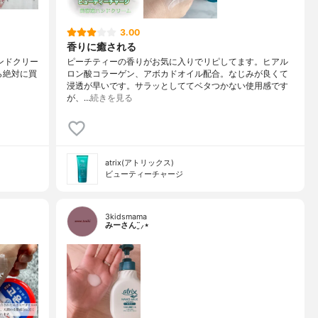
3.00
香りに癒される
eハンドクリー
ピーチティーの香りがお気に入りでリピしてます。ヒアル
ら絶対に買
ロン酸コラーゲン、アボカドオイル配合。なじみが良くて
浸透が早いです。サラッとしててベタつかない使用感です
が、…
続きを見る
atrix(アトリックス)
ビューティーチャージ
3kidsmama
みーさん¨̮⸝⋆