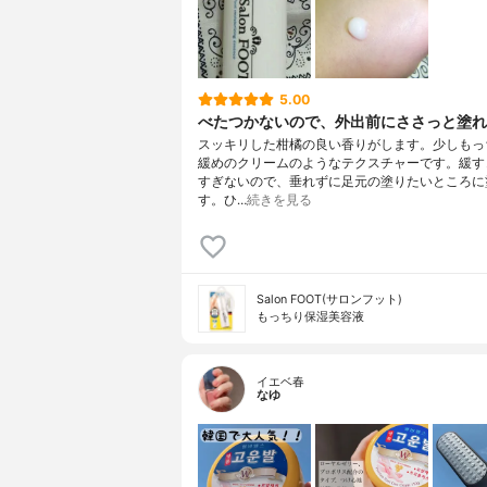
5.00
べたつかないので、外出前にささっと塗れ
スッキリした柑橘の良い香りがします。少しもっ
緩めのクリームのようなテクスチャーです。緩す
すぎないので、垂れずに足元の塗りたいところに
す。ひ…
続きを見る
Salon FOOT(サロンフット)
もっちり保湿美容液
イエベ春
なゆ