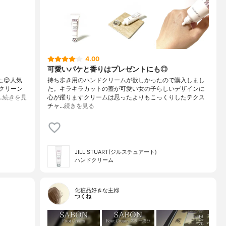
4.00
可愛いパケと香りはプレゼントにも◎
た😊人気
持ち歩き用のハンドクリームが欲しかったので購入しまし
クリーン
た。キラキラカットの蓋が可愛い女の子らしいデザインに
…
続きを見
心が躍りますクリームは思ったよりもこっくりしたテクス
チャ…
続きを見る
JILL STUART(ジルスチュアート)
ハンドクリーム
化粧品好きな主婦
つくね