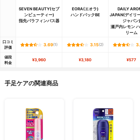
SEVEN BEAUTY(セブ
EORA(エオラ)
DAILY AR
ンビューティー)
ハンドパックBE
JAPAN(デイリ
指先パラフィンバス器
ジャパン
瀬戸内レモン 
リーム
口コミ
3.69
(1)
3.15
(2)
3
評価
値段
¥3,960
¥3,180
¥577
料金
手足ケアの関連商品