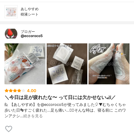
あしやすめ
樹液シート
ブロガー
@eccoroco5
4.00
＼今日は足が疲れたな〜 って日には欠かせない🦶／
🙋 【あしやすめ】を@eccoroco5が使ってみました🎈⁡⁡▼⁡⁡⁡むちゃくちゃ
歩いた日👣すごく疲れた…足も痛い…😮‍💨⁡そんな時は、寝る前に このワ
ンアクシ…
続きを見る