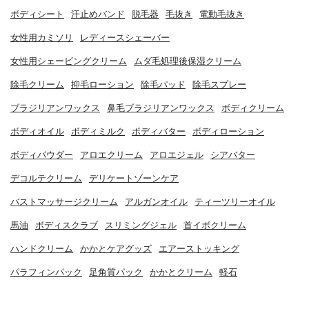
ボディシート
汗止めバンド
脱毛器
毛抜き
電動毛抜き
女性用カミソリ
レディースシェーバー
女性用シェービングクリーム
ムダ毛処理後保湿クリーム
除毛クリーム
抑毛ローション
除毛パッド
除毛スプレー
ブラジリアンワックス
鼻毛ブラジリアンワックス
ボディクリーム
ボディオイル
ボディミルク
ボディバター
ボディローション
ボディパウダー
アロエクリーム
アロエジェル
シアバター
デコルテクリーム
デリケートゾーンケア
バストマッサージクリーム
アルガンオイル
ティーツリーオイル
馬油
ボディスクラブ
スリミングジェル
首イボクリーム
ハンドクリーム
かかとケアグッズ
エアーストッキング
パラフィンパック
足角質パック
かかとクリーム
軽石