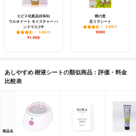
エビス化粧品(EBiS)
樹の恵
ウルオイート モイスチャー ハ
足リラシート
ンドマスクP
3.66
(1)
¥990
3.68
(1)
¥1,998
あしやすめ 樹液シートの類似商品：評価・料金
比較表
商品名