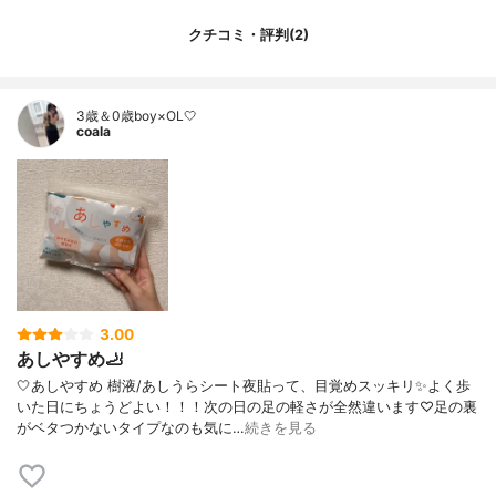
クチコミ・評判(2)
3歳＆0歳boy×OL🤍
coala
3.00
あしやすめ🦶
🤍あしやすめ 樹液/あしうらシート夜貼って、目覚めスッキリ✨よく歩
いた日にちょうどよい！！！次の日の足の軽さが全然違います♡足の裏
がベタつかないタイプなのも気に…
続きを見る