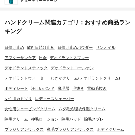
ビューティーチャージ
ハンドクリーム関連カテゴリ：おすすめ商品ラン
キング
日焼け止め
飲む日焼け止め
日焼け止めパウダー
サンオイル
アフターサンケア
日傘
デオドラントスプレー
デオドラントスティック
デオドラントロールオン
デオドラントウォーター
わきがクリーム(デオドラントクリーム)
ボディシート
汗止めバンド
脱毛器
毛抜き
電動毛抜き
女性用カミソリ
レディースシェーバー
女性用シェービングクリーム
ムダ毛処理後保湿クリーム
除毛クリーム
抑毛ローション
除毛パッド
除毛スプレー
ブラジリアンワックス
鼻毛ブラジリアンワックス
ボディクリーム