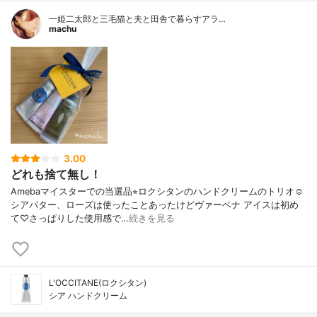
一姫二太郎と三毛猫と夫と田舎で暮らすアラ…
machu
3.00
どれも捨て無し！
Amebaマイスターでの当選品⭐︎ロクシタンのハンドクリームのトリオ☺︎
シアバター、ローズは使ったことあったけどヴァーベナ アイスは初め
て♡さっぱりした使用感で…
続きを見る
L'OCCITANE(ロクシタン)
シア ハンドクリーム