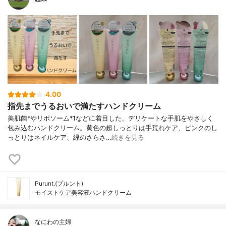
4.00
指先までうるおいで満たすハンドクリーム
美肌菌*やリポソーム*1などに着目した、デリケートな手肌をやさしく
包み込むハンドクリーム。黄色の超しっとりは手荒れケア、ピンクのし
っとりはネイルケア、緑のさらさ…
続きを見る
Purunt.(プルント)
モイストケア美容液ハンドクリーム
なにわの主婦