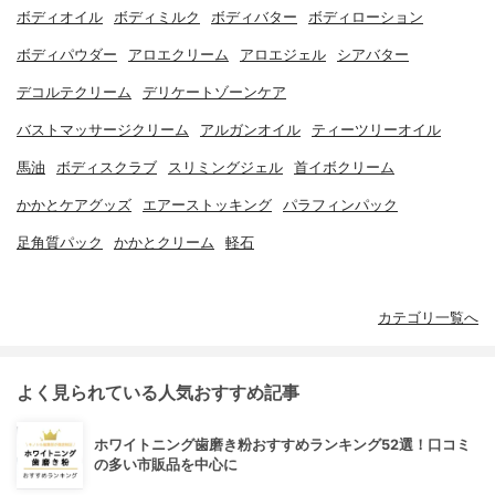
ボディオイル
ボディミルク
ボディバター
ボディローション
ボディパウダー
アロエクリーム
アロエジェル
シアバター
デコルテクリーム
デリケートゾーンケア
バストマッサージクリーム
アルガンオイル
ティーツリーオイル
馬油
ボディスクラブ
スリミングジェル
首イボクリーム
かかとケアグッズ
エアーストッキング
パラフィンパック
足角質パック
かかとクリーム
軽石
カテゴリ一覧へ
よく見られている人気おすすめ記事
ホワイトニング歯磨き粉おすすめランキング52選！口コミ
の多い市販品を中心に