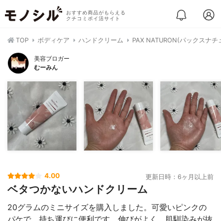
おすすめ商品がもらえる
クチコミポイ活サイト
TOP
ボディケア
ハンドクリーム
PAX NATURON(パックスナ
美容ブロガー
むーみん
4.00
更新日時：6ヶ月以上前
ベタつかないハンドクリーム
20グラムのミニサイズを購入しました。可愛いピンクの
パケで、持ち運びに便利です。伸びがよく、肌馴染みが抜