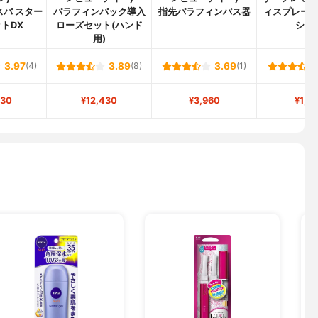
スパ スター
パラフィンパック導入
指先パラフィンバス器
ィスプレー
トDX
ローズセット(ハンド
ショ
用)
3.97
(4)
3.89
(8)
3.69
(1)
130
¥12,430
¥3,960
¥1,4