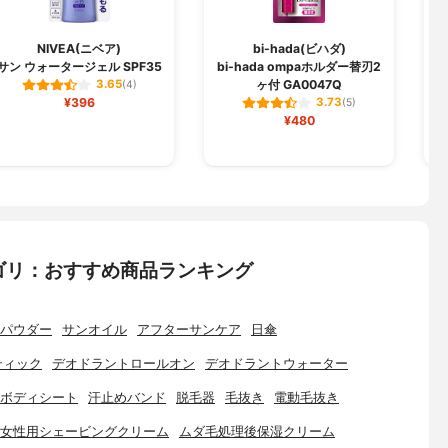
NIVEA(ニベア)
bi-hada(ビハダ)
サン ウォータージェル SPF35
bi-hada ompaホルダー替刃2
ヶ付 GA0047Q
3.65
(4)
¥396
3.73
(5)
¥480
ゴリ：おすすめ商品ランキング
パウダー
サンオイル
アフターサンケア
日傘
ティック
デオドラントロールオン
デオドラントウォーター
ボディシート
汗止めバンド
脱毛器
毛抜き
電動毛抜き
女性用シェービングクリーム
ムダ毛処理後保湿クリーム