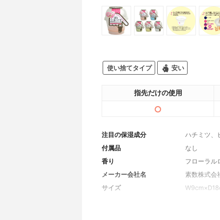
使い捨てタイプ
安い
指先だけの使用
注目の保湿成分
ハチミツ、
付属品
なし
香り
フローラル
メーカー会社名
素数株式会
サイズ
W9cm×D18
重量
16.1kg