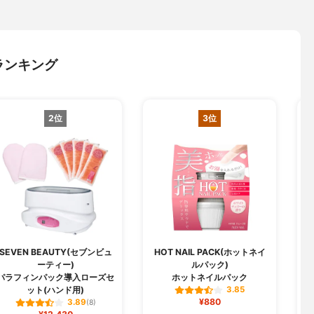
ランキング
2位
3位
SEVEN BEAUTY(セブンビュ
HOT NAIL PACK(ホットネイ
ーティー)
ルパック)
セ
パラフィンパック導入ローズセ
ホットネイルパック
ット(ハンド用)
3.85
¥880
3.89
(8)