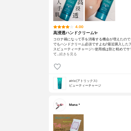
4.00
高浸透ハンドクリーム✨
コロナ禍になって手を消毒する機会が増えたので
でもハンドクリーム必須ですよね?最近購入した
スビューティーチャージ✨使用感は割と軽めでサ
て…
続きを見る
atrix(アトリックス)
ビューティーチャージ
Mana *