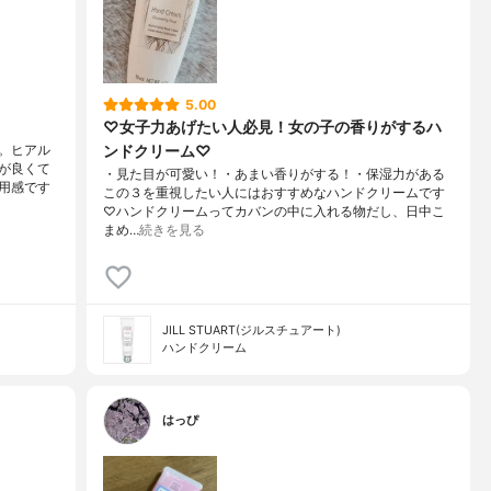
5.00
♡女子力あげたい人必見！女の子の香りがするハ
ンドクリーム♡
。ヒアル
が良くて
・見た目が可愛い！・あまい香りがする！・保湿力がある
用感です
この３を重視したい人にはおすすめなハンドクリームです
♡ハンドクリームってカバンの中に入れる物だし、日中こ
まめ…
続きを見る
JILL STUART(ジルスチュアート)
ハンドクリーム
はっぴ