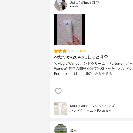
3歳＆0歳boy×OL🤍
coala
3.00
べたつかないのにしっとり🤍
＼Magic Wands ハンドクリーム ～Fortune～／Ma
Wandsが長年の開発を経て完成させた「ハンドク
Fortune～」は、手肌の…
続きを見る
Magic Wands(マジックワンズ)
ハンドクリーム ～Fortune～
恵未