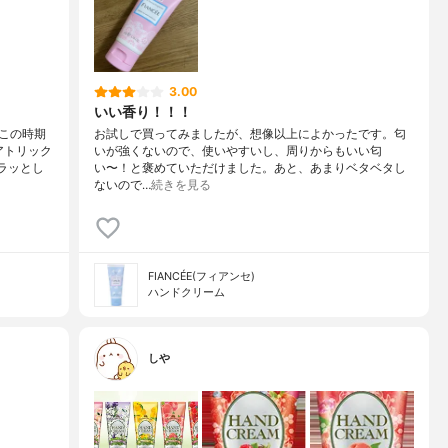
3.00
いい香り！！！
この時期
お試しで買ってみましたが、想像以上によかったです。匂
アトリック
いが強くないので、使いやすいし、周りからもいい匂
ラッとし
い〜！と褒めていただけました。あと、あまりベタベタし
ないので…
続きを見る
FIANCÉE(フィアンセ)
ハンドクリーム
しや