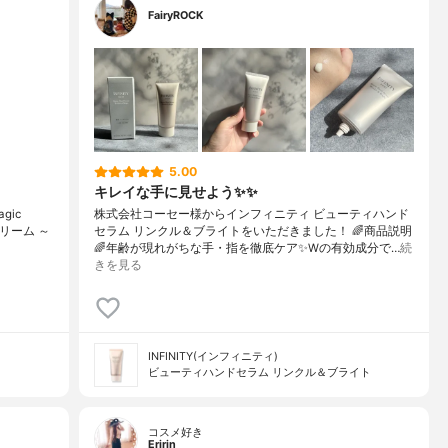
FairyROCK
5.00
キレイな手に見せよう✨✨
gic
株式会社コーセー様からインフィニティ ビューティハンド
リーム ～
セラム リンクル＆ブライトをいただきました！ 🌈商品説明
🌈年齢が現れがちな手・指を徹底ケア✨Wの有効成分で…
続
きを見る
INFINITY(インフィニティ)
ビューティハンドセラム リンクル＆ブライト
コスメ好き
Eririn