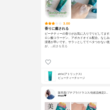
3.00
香りに癒される
ピーチティーの香りがお気に入りでリピしてます
ロン酸コラーゲン、アボカドオイル配合。なじみ
浸透が早いです。サラッとしててベタつかない使
が、…
続きを見る
atrix(アトリックス)
ビューティーチャージ
販売員/プチプラ/ドラコス/化粧品検定2…
muu❤︎