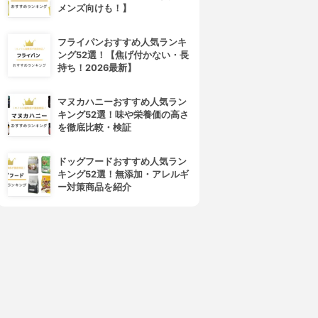
メンズ向けも！】
フライパンおすすめ人気ランキ
ング52選！【焦げ付かない・長
持ち！2026最新】
HAN.d(ハンド)
L'OCCITANE(ロクシタン)
マヌカハニーおすすめ人気ラン
シロジャム
シア ハンドクリーム
キング52選！味や栄養価の高さ
3.92
3.91
(9)
(32)
を徹底比較・検証
¥1,980
¥770
ドッグフードおすすめ人気ラン
キング52選！無添加・アレルギ
ー対策商品を紹介