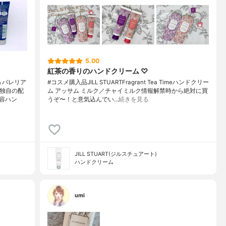
5.00
紅茶の香りのハンドクリーム ♡
＆バレリア
#コスメ購入品JILL STUARTFragrant Tea Timeハンドクリー
の独自の配
ム アッサム ミルク／チャイミルク情報解禁時から絶対に買
容ハン
うぞ〜！と意気込んでい…
続きを見る
JILL STUART(ジルスチュアート)
ハンドクリーム
umi