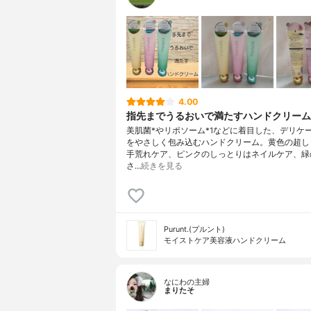
4.00
指先までうるおいで満たすハンドクリーム
美肌菌*やリポソーム*1などに着目した、デリケ
をやさしく包み込むハンドクリーム。黄色の超し
手荒れケア、ピンクのしっとりはネイルケア、緑
さ…
続きを見る
Purunt.(プルント)
モイストケア美容液ハンドクリーム
なにわの主婦
まりたそ