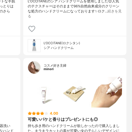
ートな手肌
L'OCCITANEのシア ハンドクリームを使用しました😊人気
っとりは
のテクスチャーはそのままで96%自然由来成分のクリーン
のさら
な処方のハンドクリームになっております✨ロク…
続きを見
る
L'OCCITANE(ロクシタン)
シア ハンドクリーム
コスメ好き主婦
minori
4.00
可愛いパケと香りはプレゼントにも◎
食器洗い
持ち歩き用のハンドクリームが欲しかったので購入しまし
なハンド
た。キラキラカットの蓋が可愛い女の子らしいデザインに