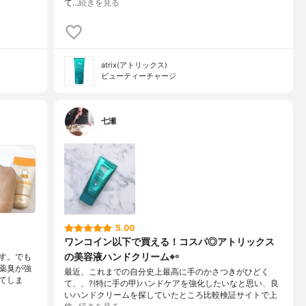
て…
続きを見る
atrix(アトリックス)
ビューティーチャージ
七瀬
5.00
ワンコイン以下で買える！コスパ◎アトリックス
の美容液ハンドクリーム⌖꙳
す。でも
毒薬臭が強
最近、これまでの自分史上最高に手のかさつきがひどく
てしま
て、、?(特に手の甲)ハンドケアを強化したいなと思い、良
いハンドクリームを探していたところ比較検証サイトで上