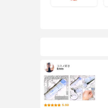
コスメ好き
Eririn
5.00