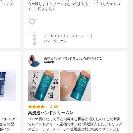
にワンプ
心が躍りますクリームは思ったよりもこっくりしたテクス
チャ…
続きを見る
JILL STUART(ジルスチュアート)
ハンドクリーム
販売員/プチプラ/ドラコス/化粧品検定2…
muu❤︎
4.00
高浸透ハンドクリーム✨
＆バレリア
コロナ禍になって手を消毒する機会が増えたのでこの時期
の独自の配
でもハンドクリーム必須ですよね?最近購入したアトリック
容ハン
スビューティーチャージ✨使用感は割と軽めでサラッとし