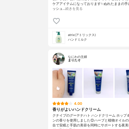
ケアアイテムになっております✨ぬれたままの手
ッシュ…
続きを見る
atrix(アトリックス)
ハンドミルク
なにわの主婦
まりたそ
4.00
香りがよいハンドクリーム
クナイプのグーテナハト ハンドクリーム ホップ
ンの香りを使用しました😊ハーブと植物オイル
合で安眠と手肌の美容を同時にサポートする夜美