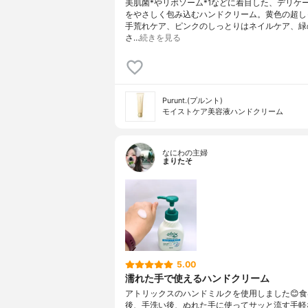
美肌菌*やリポソーム*1などに着目した、デリケ
をやさしく包み込むハンドクリーム。黄色の超し
手荒れケア、ピンクのしっとりはネイルケア、緑
さ…
続きを見る
Purunt.(プルント)
モイストケア美容液ハンドクリーム
なにわの主婦
まりたそ
5.00
濡れた手で使えるハンドクリーム
アトリックスのハンドミルクを使用しました😊
後、手洗い後、ぬれた手に使ってサッと流す手軽