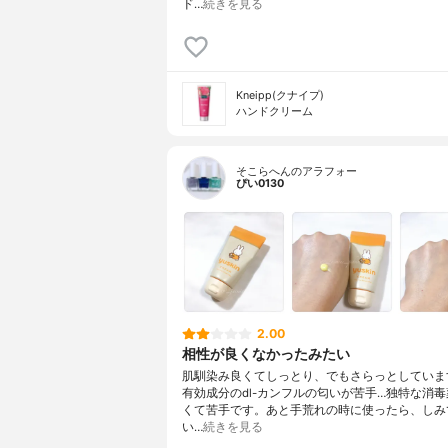
ド…
続きを見る
Kneipp(クナイプ)
ハンドクリーム
そこらへんのアラフォー
ぴい0130
2.00
相性が良くなかったみたい
肌馴染み良くてしっとり、でもさらっとしていま
有効成分のdl-カンフルの匂いが苦手…独特な消
くて苦手です。あと手荒れの時に使ったら、しみ
い…
続きを見る