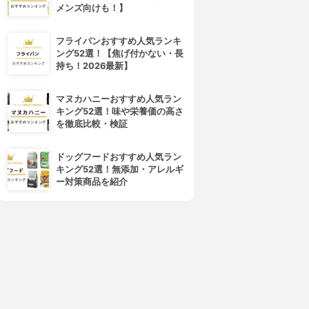
メンズ向けも！】
フライパンおすすめ人気ランキ
ング52選！【焦げ付かない・長
持ち！2026最新】
マヌカハニーおすすめ人気ラン
キング52選！味や栄養価の高さ
を徹底比較・検証
4位
5位
ドッグフードおすすめ人気ラン
キング52選！無添加・アレルギ
ー対策商品を紹介
HAN.d(ハンド)
L'OCCITANE(ロクシタン)
シロジャム
シア ハンドクリーム
3.92
3.91
(9)
(32)
¥1,980
¥770