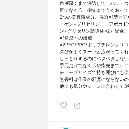
角層深くまで浸透して、ハリ・つ
気になる爪・指先までうるおって
2つの美容液成分、浸透※1型ヒア
ーゲン+グリセリン）、アボカドオ
ン+グリセリン誘導体※2）配合。
※1角層への浸透
※2PEG/PPG/ポリブチレングリコ
のびがよくスーッと広がってくれ
しっとりするのにベタベタしない
手元だけでなく爪や指先までケア
チューブサイズで持ち運びにも便
無香料は作業の邪魔にならないの
他にも気分やシーンに合わせて3