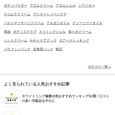
ボディパウダー
アロエクリーム
アロエジェル
シアバター
デコルテクリーム
デリケートゾーンケア
バストマッサージクリーム
アルガンオイル
ティーツリーオイル
馬油
ボディスクラブ
スリミングジェル
首イボクリーム
ハンドクリーム
かかとケアグッズ
エアーストッキング
パラフィンパック
足角質パック
軽石
カテゴリ一覧へ
よく見られている人気おすすめ記事
ホワイトニング歯磨き粉おすすめランキング52選！口コミ
の多い市販品を中心に