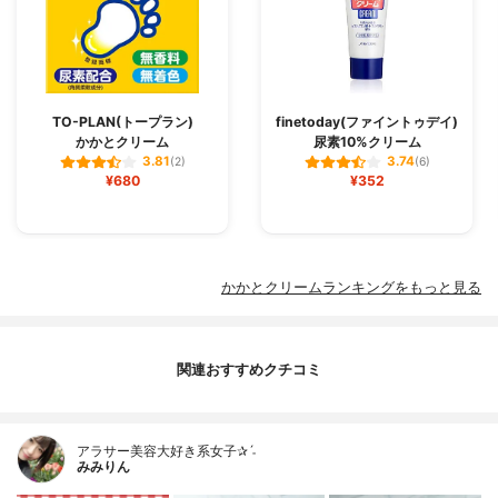
TO-PLAN(トープラン)
finetoday(ファイントゥデイ)
かかとクリーム
尿素10%クリーム
3.81
3.74
(2)
(6)
¥680
¥352
かかとクリームランキングをもっと見る
関連おすすめクチコミ
アラサー美容大好き系女子✰ˊ˗
みみりん