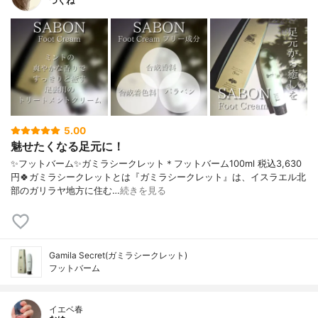
つくね
5.00
魅せたくなる足元に！
✨フットバーム✨ガミラシークレット＊フットバーム100ml 税込3,630
円🍀ガミラシークレットとは『ガミラシークレット』は、イスラエル北
部のガリラヤ地方に住む…
続きを見る
Gamila Secret(ガミラシークレット)
フットバーム
イエベ春