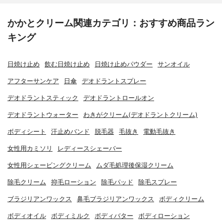
かかとクリーム関連カテゴリ：おすすめ商品ラン
キング
日焼け止め
飲む日焼け止め
日焼け止めパウダー
サンオイル
アフターサンケア
日傘
デオドラントスプレー
デオドラントスティック
デオドラントロールオン
デオドラントウォーター
わきがクリーム(デオドラントクリーム)
ボディシート
汗止めバンド
脱毛器
毛抜き
電動毛抜き
女性用カミソリ
レディースシェーバー
女性用シェービングクリーム
ムダ毛処理後保湿クリーム
除毛クリーム
抑毛ローション
除毛パッド
除毛スプレー
ブラジリアンワックス
鼻毛ブラジリアンワックス
ボディクリーム
ボディオイル
ボディミルク
ボディバター
ボディローション