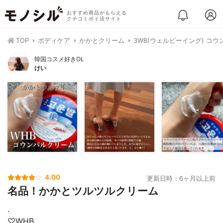
おすすめ商品がもらえる
クチコミポイ活サイト
TOP
ボディケア
かかとクリーム
3WB(ウェルビーイング) コウ
韓国コスメ好きOL
けい
4.00
更新日時：6ヶ月以上前
名品！かかとツルツルクリーム
.
♡WHB