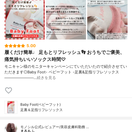
5.00
履くだけ簡単♩ 足もとリフレッシュ👣 おうちでご褒美、
痛気持ちいいソックス時間♡
モニキャン様のモニターキャンペーンにていただいたので紹介させてい
ただきます◎Baby Foot- ベビーフット -足裏&足指リフレソックス
───────────…
続きを見る
Baby Foot(ベビーフット)
足裏＆足指リフレソックス
モノシル公式レビュアー/美容皮膚科勤務 …
まるもふ