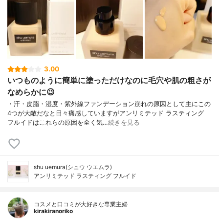
3.00
いつものように簡単に塗っただけなのに毛穴や肌の粗さが
なめらかに😉
・汗・皮脂・湿度・紫外線ファンデーション崩れの原因として主にこの
4つが大敵だなと日々痛感していますがアンリミテッド ラスティング
フルイドはこれらの原因を全く気…
続きを見る
shu uemura(シュウ ウエムラ)
アンリミテッド ラスティング フルイド
コスメと口コミが大好きな専業主婦
kirakiranoriko