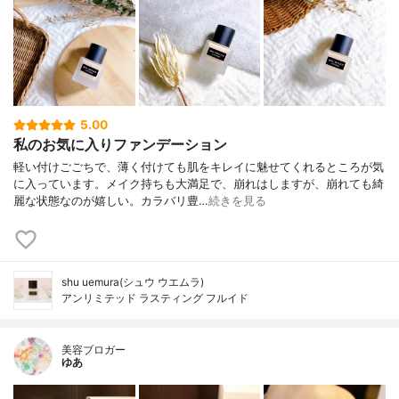
5.00
私のお気に入りファンデーション
軽い付けごごちで、薄く付けても肌をキレイに魅せてくれるところが気
に入っています。メイク持ちも大満足で、崩れはしますが、崩れても綺
麗な状態なのが嬉しい。カラバリ豊…
続きを見る
shu uemura(シュウ ウエムラ)
アンリミテッド ラスティング フルイド
美容ブロガー
ゆあ