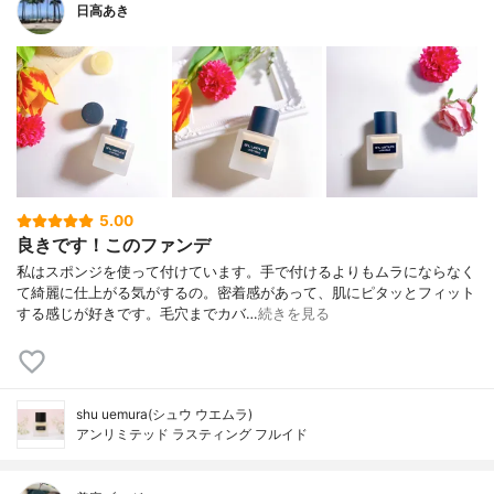
日高あき
5.00
良きです！このファンデ
私はスポンジを使って付けています。手で付けるよりもムラにならなく
て綺麗に仕上がる気がするの。密着感があって、肌にピタッとフィット
する感じが好きです。毛穴までカバ…
続きを見る
shu uemura(シュウ ウエムラ)
アンリミテッド ラスティング フルイド