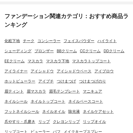
ファンデーション関連カテゴリ：おすすめ商品ラ
ンキング
化粧下地
チーク
コンシーラー
フェイスパウダー
ハイライト
シェーディング
ブロンザー
BBクリーム
CCクリーム
DDクリーム
EEクリーム
マスカラ
マスカラ下地
マスカラトップコート
アイライナー
アイシャドウ
アイシャドウベース
アイブロウ
ホットビューラー
アイプチ
つけまつげ
つけまつげのり
眉ティント
眉マスカラ
眉毛テンプレート
マニキュア
ネイルシール
ネイルトップコート
ネイルベースコート
フットネイルシール
ネイルオイル
除光液
ネイルケアセット
爪やすり・爪磨き
リップ
クレヨンリップ
リップオイル
リップコート
ビューラー
パフ
メイクキープスプレー