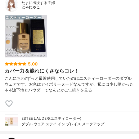
たまに出没する主婦
にゃにゃこ
5.00
カバー力＆崩れにくさならコレ！
こんにちわ?ずっと最近使用していたのはエスティーローダーのダブル
ウェアです。お色はアイボリーヌードなんですが、私には少し暗かった
↓↓涙下地とパウダーでなんとかご…
続きを見る
ESTEE LAUDER(エスティローダー)
ダブル ウェア ステイ イン プレイス メークアップ