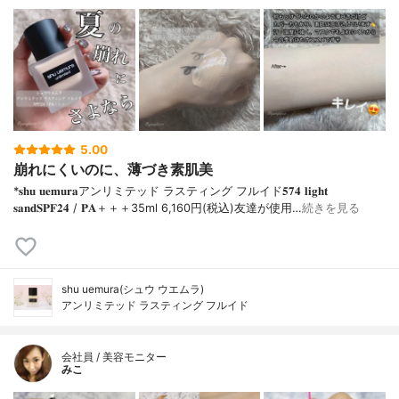
5.00
崩れにくいのに、薄づき素肌美
*𝐬𝐡𝐮 𝐮𝐞𝐦𝐮𝐫𝐚アンリミテッド ラスティング フルイド𝟓𝟕𝟒 𝐥𝐢𝐠𝐡𝐭
𝐬𝐚𝐧𝐝𝐒𝐏𝐅𝟐𝟒 / 𝐏𝐀＋＋＋⁡35ml 6,160円(税込)⁡友達が使用…
続きを見る
shu uemura(シュウ ウエムラ)
アンリミテッド ラスティング フルイド
会社員 / 美容モニター
みこ