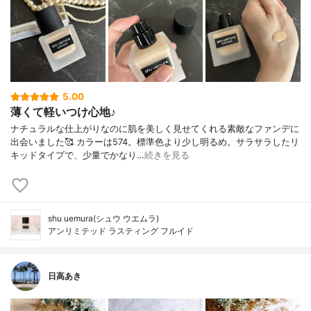
5.00
薄くて軽いつけ心地♪
ナチュラルな仕上がりなのに肌を美しく見せてくれる素敵なファンデに
出会いました🥰 カラーは574。標準色より少し明るめ。サラサラしたリ
キッドタイプで、少量でかなり…
続きを見る
shu uemura(シュウ ウエムラ)
アンリミテッド ラスティング フルイド
日高あき