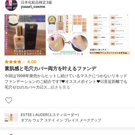
日本化粧品検定3級
yuuuri_cosme
4.00
素肌感と毛穴カバー両方を叶えるファンデ
今回は1998年発売からヒットし続けているマスクにつかないリキッド
ファンデーションのご紹介です?❤︎オススメポイント❤︎☑︎至近距離でも
毛穴ゼロのカバー力☑︎ス…
続きを見る
ESTEE LAUDER(エスティローダー)
ダブル ウェア ステイ イン プレイス メークアップ