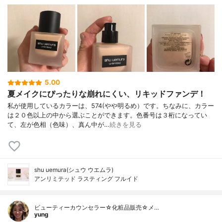
5.00
夏メイクにぴったりな崩れにくい、リキッドファンデ！
私が使用しているカラーは、574(やや明るめ）です。ちなみに、カラー
は２０色以上の中から選ぶことができます。色番号は３桁になってい
て、左が色相（色味）、真ん中が…
続きを見る
shu uemura(シュウ ウエムラ)
アンリミテッド ラスティング フルイド
ビューティーカウンセラー☆化粧品販売☆メ…
yung