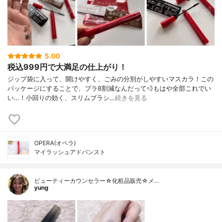
5.00
税込999円で大満足の仕上がり！
ジップ袋に入って、開けやすく、ごみの分別がしやすいマスカラ！この
パッケージにすることで、プラ8割減なんだって💨もはや全部これでい
い…！小回りの効く、スリムブラシ…
続きを見る
OPERA(オペラ)
マイラッシュアドバンスト
ビューティーカウンセラー☆化粧品販売☆メ…
yung