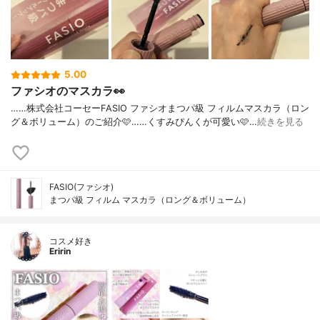
5.00
ファシオのマスカラ👀
……⁡⁡株式会社コーセー⁡⁡FASIO ファシオ⁡⁡まつパ級 フィルムマスカラ⁡⁡（ロン
グ＆ボリューム）⁡⁡のご紹介🩷️⁡⁡……⁡⁡くすみぴんくが可愛い🩷️⁡⁡…
続きを見る
FASIO(ファシオ)
まつパ級 フィルム マスカラ（ロング＆ボリューム）
コスメ好き
Eririn