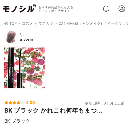
おすすめ商品がもらえる
クチコミポイ活サイト
TOP
コスメ
マスカラ
CANMAKE(キャンメイク) クイックラ
OL
a_cosm
4.00
更新日時：6ヶ月以上前
BK ブラック かれこれ何年もまつ...
BK ブラック