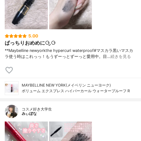
5.00
ぱっちりおめめに⚆.̮⚆
**Maybelline newyorkthe hypercurl waterproof#マスカラ⁡黒いマスカ
ラ使う時はこれっっ！もうずーっとずーっと愛用中。目…
続きを見る
MAYBELLINE NEW YORK(メイベリン ニューヨーク)
ボリューム エクスプレス ハイパーカール ウォータープルーフ R
コスメ好き大学生
みぃぽな