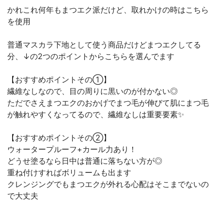
かれこれ何年もまつエク派だけど、取れかけの時はこちら
を使用
普通マスカラ下地として使う商品だけどまつエクしてる
分、↓の2つのポイントからこちらを選んでます
【おすすめポイントその①】
繊維なしなので、目の周りに黒いのが付かない◎
ただでさえまつエクのおかげでまつ毛が伸びて肌にまつ毛
が触れやすくなってるので、繊維なしは重要要素✨
【おすすめポイントその②】
ウォータープルーフ+カール力あり！
どうせ塗るなら日中は普通に落ちない方が◎
重ね付けすればボリュームも出ます
クレンジングでもまつエクが外れる心配はそこまでないの
で大丈夫