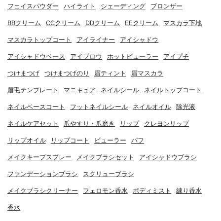
フェイスパウダー
ハイライト
シェーディング
ブロンザー
BBクリーム
CCクリーム
DDクリーム
EEクリーム
マスカラ下地
マスカラトップコート
アイライナー
アイシャドウ
アイシャドウベース
アイブロウ
ホットビューラー
アイプチ
つけまつげ
つけまつげのり
眉ティント
眉マスカラ
眉毛テンプレート
マニキュア
ネイルシール
ネイルトップコート
ネイルベースコート
フットネイルシール
ネイルオイル
除光液
ネイルケアセット
爪やすり・爪磨き
リップ
クレヨンリップ
リップオイル
リップコート
ビューラー
パフ
メイクキープスプレー
メイクブラシセット
アイシャドウブラシ
ファンデーションブラシ
スクリューブラシ
メイクブラシクリーナー
フェロモン香水
ボディミスト
練り香水
香水