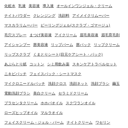
化粧水
乳液
美容液
導入液
オールインワンジェル・クリーム
ナイトパウダー
クレンジング
洗顔料
アイメイクリムーバー
マスカラリムーバー
ピーリングジェル(スクラブ・ゴマージュ)
毛穴スプレー
まつげ美容液
アイクリーム
眉毛美容液
眉毛育毛剤
アイシャンプー
唇美容液
リップバーム
唇パック
リップクリーム
リップスクラブ
くまとりシート(目元ケアシート・パック)
あぶらとり紙
コットン
シミ用飲み薬
スキンケアトラベルセット
ニキビパッチ
フェイスパック・シートマスク
マイクロニードルパッチ
洗顔クロス
洗顔ネット
洗顔ブラシ
繭玉
電動洗顔ブラシ
美白クリーム
セラミドクリーム
プラセンタクリーム
ホホバオイル
スクワランオイル
ローズヒップオイル
マルラオイル
フェイスクリーム・ジェル・バーム
ナイトクリーム
ワセリン