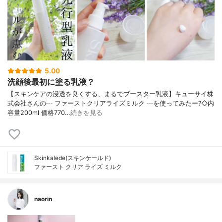
5.00
洗顔後最初に塗る乳液？
【スキンケアの浸透を良くする、まるでブースター乳液】キューサイ株
式会社さんの┄ ファーストクリアライズミルク ┄を使ってみたー?◇内
容量200ml 価格770…
続きを見る
Skinkalede(スキンケールド)
ファースト クリア ライズ ミルク
naorin