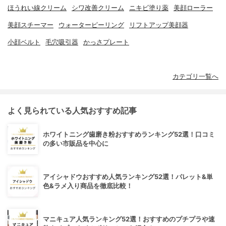
ほうれい線クリーム
シワ改善クリーム
ニキビ塗り薬
美顔ローラー
美顔スチーマー
ウォーターピーリング
リフトアップ美顔器
小顔ベルト
毛穴吸引器
かっさプレート
カテゴリ一覧へ
よく見られている人気おすすめ記事
ホワイトニング歯磨き粉おすすめランキング52選！口コミ
の多い市販品を中心に
アイシャドウおすすめ人気ランキング52選！パレット&単
色&ラメ入り商品を徹底比較！
マニキュア人気ランキング52選！おすすめのプチプラや速