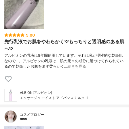
5.00
先行乳液でお肌をやわらかく♡もっちりと透明感のある肌
へ♡
アルビオンの乳液は8年間使用しています。それは私が慢性的な乾燥肌
なので…。アルビオンの乳液は、肌の元々の成分に近づけて作られてい
るので乾燥したお肌をまず柔らかく…
続きを見る
ALBION(アルビオン)
エクサージュ モイスト アドバンス ミルク Ⅲ
コスメブロガー
moe