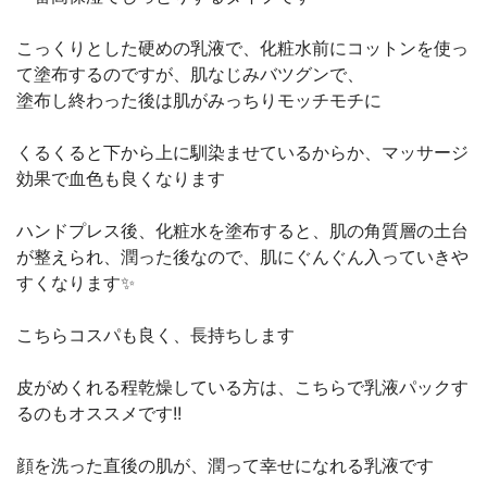
こっくりとした硬めの乳液で、化粧水前にコットンを使っ
て塗布するのですが、肌なじみバツグンで、
塗布し終わった後は肌がみっちりモッチモチに
くるくると下から上に馴染ませているからか、マッサージ
効果で血色も良くなります
ハンドプレス後、化粧水を塗布すると、肌の角質層の土台
が整えられ、潤った後なので、肌にぐんぐん入っていきや
すくなります✨
こちらコスパも良く、長持ちします
皮がめくれる程乾燥している方は、こちらで乳液パックす
るのもオススメです!!
顔を洗った直後の肌が、潤って幸せになれる乳液です