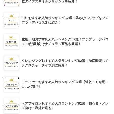
乾タイプのネイルポリッシュを紹介！
口紅おすすめ人気ランキング52選！落ちないリップをプチ
プラ・デパコス別に紹介！
化粧下地おすすめ人気ランキング52選！プチプラ・デパコ
ス・敏感肌向けナチュラル商品も登場！
クレンジングおすすめ人気ランキング52選！徹底調査して
テクスチャータイプ別に紹介！
ドライヤーおすすめ人気ランキング52選【速乾・くせ毛・
コスパ商品】
ヘアアイロンおすすめ人気ランキング52選！初心者・メン
ズ向け・海外対応も♪