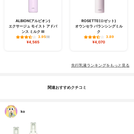
ALBION(アルビオン)
ROSETTE(ロゼット)
エクサージュ モイスト アドバ
オウンセラ バランシングミル
ンス ミルク Ⅲ
ク
3.95
3.89
(9)
¥4,565
¥4,070
先行乳液ランキングをもっと見る
関連おすすめクチコミ
ko