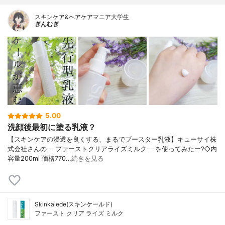
スキンケア&ヘアケアマニア大学生
ぎんむぎ
5.00
洗顔後最初に塗る乳液？
【スキンケアの浸透を良くする、まるでブースター乳液】キューサイ株
式会社さんの┄ ファーストクリアライズミルク ┄を使ってみたー?◇内
容量200ml 価格770…
続きを見る
Skinkalede(スキンケールド)
ファースト クリア ライズ ミルク