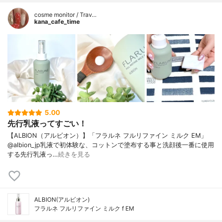
cosme monitor / Trav…
kana_cafe_time
5.00
先行乳液ってすごい！
【ALBION（アルビオン）】「フラルネ フルリファイン ミルク EM」
@albion_jp乳液で初体験な、コットンで塗布する事と洗顔後一番に使用
する先行乳液っ…
続きを見る
ALBION(アルビオン)
フラルネ フルリファイン ミルク f EM