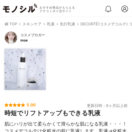
おすすめ商品がもらえる
クチコミポイ活サイト
TOP
スキンケア
乳液
先行乳液
DECORTÉ(コスメデコルテ
コスメブロガー
moe
5.00
更新日時：6ヶ月以上前
時短でリフトアップもできる乳液
肌にハリが出て柔らかくて滑らかな肌になる乳液・・・！
コスメデコルテは化粧水の前に乳液します。乳液→化粧水