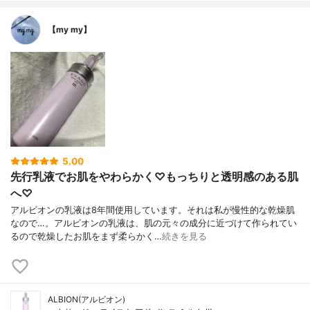
【my my】
5.00
先行乳液でお肌をやわらかく♡もっちりと透明感のある肌
へ♡
アルビオンの乳液は8年間使用しています。それは私が慢性的な乾燥肌
なので…。アルビオンの乳液は、肌の元々の成分に近づけて作られてい
るので乾燥したお肌をまず柔らかく…
続きを見る
ALBION(アルビオン)