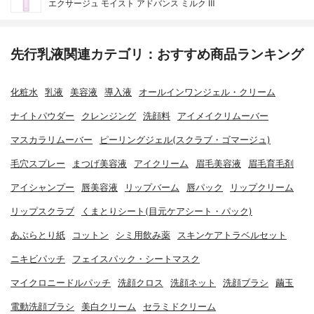
エクサージュ モイスト アドバンス ミルク Ⅲ
先行乳液関連カテゴリ：おすすめ商品ランキング
化粧水
乳液
美容液
導入液
オールインワンジェル・クリーム
ナイトパウダー
クレンジング
洗顔料
アイメイクリムーバー
マスカラリムーバー
ピーリングジェル(スクラブ・ゴマージュ)
毛穴スプレー
まつげ美容液
アイクリーム
眉毛美容液
眉毛育毛剤
アイシャンプー
唇美容液
リップバーム
唇パック
リップクリーム
リップスクラブ
くまとりシート(目元ケアシート・パック)
あぶらとり紙
コットン
シミ用飲み薬
スキンケアトラベルセット
ニキビパッチ
フェイスパック・シートマスク
マイクロニードルパッチ
洗顔クロス
洗顔ネット
洗顔ブラシ
繭玉
電動洗顔ブラシ
美白クリーム
セラミドクリーム