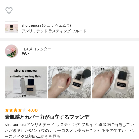
shu uemura(シュウ ウエムラ)
アンリミテッド ラスティング フルイド
コスメコレクター
もい
4.00
素肌感とカバー力が両立するファンデ
shu uemuraアンリミテッド ラスティング フルイド594CPに当選してい
ただきました♡シュウのカラーコスメは使ったことがあるのですが、ベ
ースメイクは初め…
続きを見る