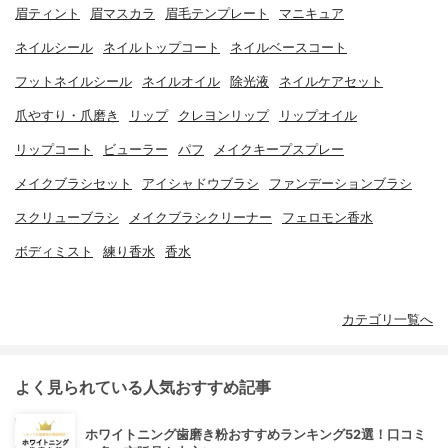
眉ティント
眉マスカラ
眉毛テンプレート
マニキュア
ネイルシール
ネイルトップコート
ネイルベースコート
フットネイルシール
ネイルオイル
除光液
ネイルケアセット
爪やすり・爪磨き
リップ
クレヨンリップ
リップオイル
リップコート
ビューラー
パフ
メイクキープスプレー
メイクブラシセット
アイシャドウブラシ
ファンデーションブラシ
スクリューブラシ
メイクブラシクリーナー
フェロモン香水
ボディミスト
練り香水
香水
カテゴリ一覧へ
よく見られている人気おすすめ記事
ホワイトニング歯磨き粉おすすめランキング52選！口コミ