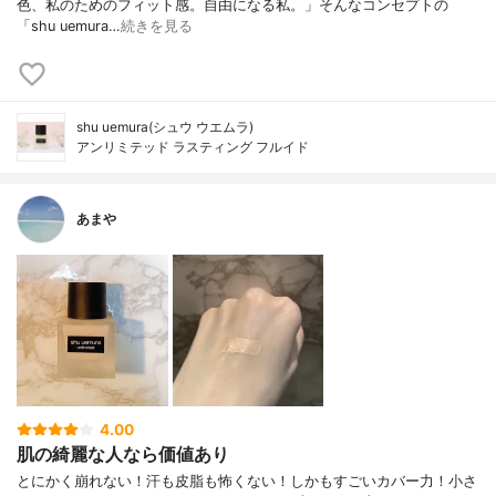
色、私のためのフィット感。自由になる私。」そんなコンセプトの
「shu uemura…
続きを見る
shu uemura(シュウ ウエムラ)
アンリミテッド ラスティング フルイド
あまや
4.00
肌の綺麗な人なら価値あり
とにかく崩れない！汗も皮脂も怖くない！しかもすごいカバー力！小さ