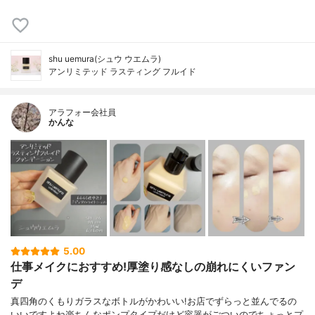
shu uemura(シュウ ウエムラ)
アンリミテッド ラスティング フルイド
アラフォー会社員
かんな
5.00
仕事メイクにおすすめ!厚塗り感なしの崩れにくいファン
デ
真四角のくもりガラスなボトルがかわいい!お店でずらっと並んでるの
いいですよね楽ちんなポンプタイプだけど容器がごついのでちょっとプ