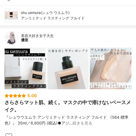
shu uemura(シュウ ウエムラ)
アンリミテッド ラスティング フルイド
美容大好き女子大生
優亜
5.00
さらさらマット肌、続く。マスクの中で溶けないベースメ
イク。
『シュウウエムラ アンリミテッド ラスティング フルイド 《564 標準
色》』 35ml／6,600円 (税込)●アジ…
続きを見る