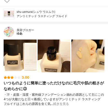
shu uemura(シュウ ウエムラ)
アンリミテッド ラスティング フルイド
美容ブロガー
ゆあ
3.00
いつものように簡単に塗っただけなのに毛穴や肌の粗さが
なめらかに😉
・汗・皮脂・湿度・紫外線ファンデーション崩れの原因として主にこの
4つが大敵だなと日々痛感していますがアンリミテッド ラスティング
フルイドはこれらの原因を全く気…
続きを見る