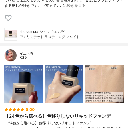
て綺麗に仕上がる気がするの。密着感があって、肌にピタッとフィット
する感じが好きです。毛穴までカバ…
続きを見る
shu uemura(シュウ ウエムラ)
アンリミテッド ラスティング フルイド
イエベ春
なゆ
5.00
【24色から選べる】色移りしないリキッドファンデ
【24色から選べる】色移りしないリキッドファンデ