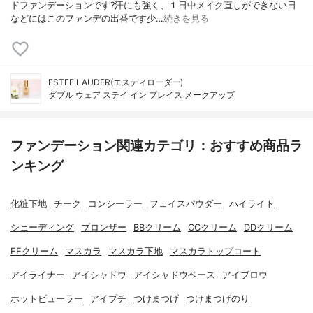
ドファンデーションです?汗にも強く、１日中メイク直しができない日
などにはこのファンデの出番です少…
続きを見る
ESTEE LAUDER(エスティローダー)
ダブル ウェア ステイ イン プレイス メークアップ
ファンデーション関連カテゴリ：おすすめ商品ラ
ンキング
化粧下地
チーク
コンシーラー
フェイスパウダー
ハイライト
シェーディング
ブロンザー
BBクリーム
CCクリーム
DDクリーム
EEクリーム
マスカラ
マスカラ下地
マスカラトップコート
アイライナー
アイシャドウ
アイシャドウベース
アイブロウ
ホットビューラー
アイプチ
つけまつげ
つけまつげのり