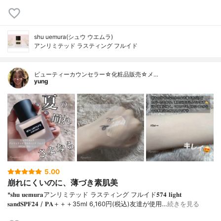
shu uemura(シュウ ウエムラ)
アンリミテッド ラスティング フルイド
ビューティーカウンセラー☆化粧品販売☆メ…
yung
5.00
崩れにくいのに、薄づき素肌美
*𝐬𝐡𝐮 𝐮𝐞𝐦𝐮𝐫𝐚アンリミテッド ラスティング フルイド𝟓𝟕𝟒 𝐥𝐢𝐠𝐡𝐭
𝐬𝐚𝐧𝐝𝐒𝐏𝐅𝟐𝟒 / 𝐏𝐀＋＋＋⁡35ml 6,160円(税込)⁡友達が使用…
続きを見る