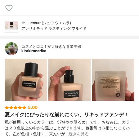
shu uemura(シュウ ウエムラ)
アンリミテッド ラスティング フルイド
コスメと口コミが大好きな専業主婦
kirakiranoriko
5.00
夏メイクにぴったりな崩れにくい、リキッドファンデ！
私が使用しているカラーは、574(やや明るめ）です。ちなみに、カラー
は２０色以上の中から選ぶことができます。色番号は３桁になってい
て、左が色相（色味）、真ん中が…
続きを見る