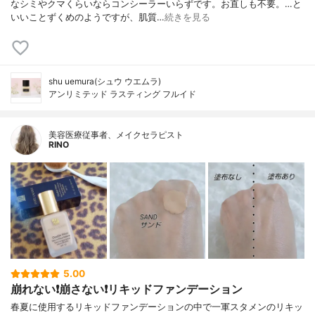
なシミやクマくらいならコンシーラーいらずです。お直しも不要。…と
いいことずくめのようですが、肌質…
続きを見る
shu uemura(シュウ ウエムラ)
アンリミテッド ラスティング フルイド
美容医療従事者、メイクセラピスト
RINO
5.00
崩れない❗️崩さない❗️リキッドファンデーション
春夏に使用するリキッドファンデーションの中で一軍スタメンのリキッ