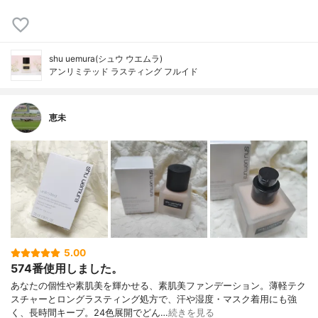
shu uemura(シュウ ウエムラ)
アンリミテッド ラスティング フルイド
恵未
5.00
574番使用しました。
あなたの個性や素肌美を輝かせる、素肌美ファンデーション。薄軽テク
スチャーとロングラスティング処方で、汗や湿度・マスク着用にも強
く、長時間キープ。24色展開でどん…
続きを見る