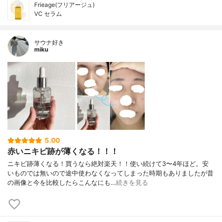
Frieage(フリアージュ)
VC セラム
サウナ好き
miku
5.00
赤いニキビ跡が薄くなる！！！
ニキビ跡薄くなる！買うなら絶対楽天！！使い続けて3〜4年ほど。安
いものでは無いので途中使わなくなってしまった時期もありましたが昔
の画像と今を比較したらこんなにも…
続きを見る