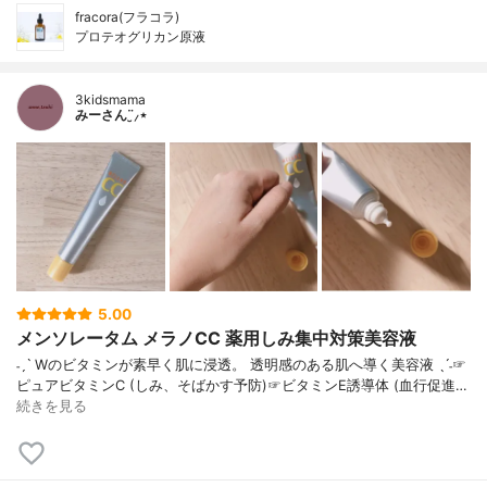
fracora(フラコラ)
プロテオグリカン原液
3kidsmama
みーさん¨̮⸝⋆
5.00
メンソレータム メラノCC 薬用しみ集中対策美容液
˗ˏˋ Wのビタミンが素早く肌に浸透。 透明感のある肌へ導く美容液 ˎˊ˗☞
ピュアビタミンC (しみ、そばかす予防)☞ビタミンE誘導体 (血行促進…
続きを見る