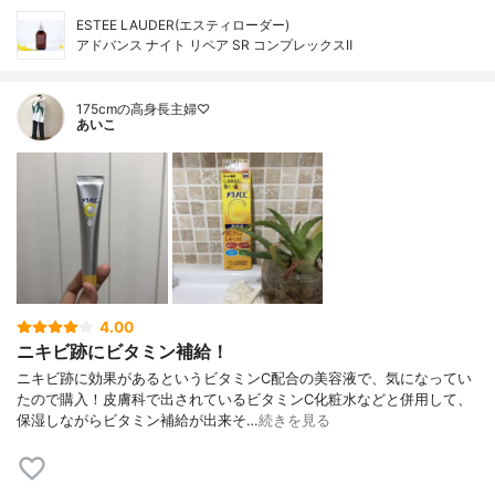
ESTEE LAUDER(エスティローダー)
アドバンス ナイト リペア SR コンプレックスⅡ
175cmの高身長主婦♡
あいこ
4.00
ニキビ跡にビタミン補給！
ニキビ跡に効果があるというビタミンC配合の美容液で、気になってい
たので購入！皮膚科で出されているビタミンC化粧水などと併用して、
保湿しながらビタミン補給が出来そ…
続きを見る