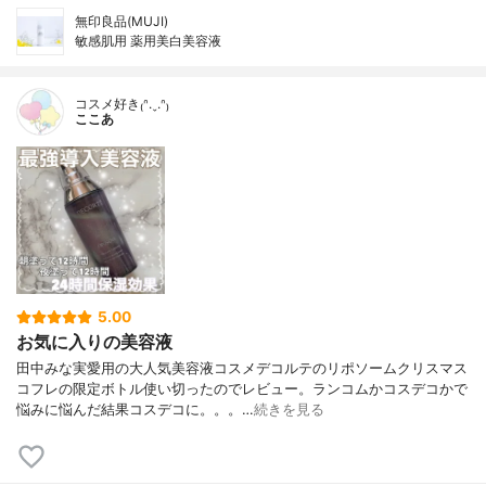
無印良品(MUJI)
敏感肌用 薬用美白美容液
コスメ好き₍ᐢ.ˬ.ᐢ₎
ここあ
5.00
お気に入りの美容液
田中みな実愛用の大人気美容液コスメデコルテのリポソームクリスマス
コフレの限定ボトル使い切ったのでレビュー。ランコムかコスデコかで
悩みに悩んだ結果コスデコに。。。…
続きを見る