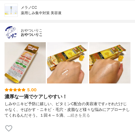
メラノCC
薬用しみ集中対策 美容液
おやついりこ
おやついりこ
5.00
濃厚な一滴でケアしやすい！
しみやニキビ予防に嬉しい、ビタミンC配合の美容液です♪それだけじ
ゃなく、そばかす・ニキビ・毛穴・皮脂など様々な悩みにアプローチし
てくれるんだそう。１回４～５滴、…
続きを見る