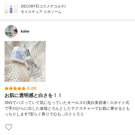
DECORTÉ(コスメデコルテ)
モイスチュア リポソーム
kaho
5.00
お肌に透明感と白さを！！
SNSでバズっていて気になっていたキールズの美白美容液✨スポイト式
で手のひらに出した途端とろんとしたテクスチャーでお肌に乗せるとも
っちりします?安らぐ香りで心も…
続きを見る