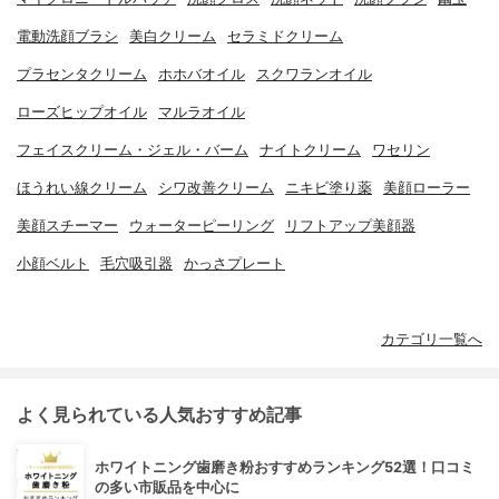
電動洗顔ブラシ
美白クリーム
セラミドクリーム
プラセンタクリーム
ホホバオイル
スクワランオイル
ローズヒップオイル
マルラオイル
フェイスクリーム・ジェル・バーム
ナイトクリーム
ワセリン
ほうれい線クリーム
シワ改善クリーム
ニキビ塗り薬
美顔ローラー
美顔スチーマー
ウォーターピーリング
リフトアップ美顔器
小顔ベルト
毛穴吸引器
かっさプレート
カテゴリ一覧へ
よく見られている人気おすすめ記事
ホワイトニング歯磨き粉おすすめランキング52選！口コミ
の多い市販品を中心に