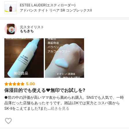
ESTEE LAUDER(エスティローダー)
アドバンス ナイト リペア SR コンプレックスⅡ
元スタイリスト
もちきち
5.00
保湿目的でも使える♥️無印でお試しを?
●世の中の評価が高いママ友から薦められ購入。SNSでも人気で、一時
品薄だった店舗もあったそうです。雑誌LDKでは実力とコスパ面から
SK-IIをこえてました?また…
続きを見る