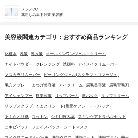
メラノCC
薬用しみ集中対策 美容液
美容液関連カテゴリ：おすすめ商品ランキング
化粧水
乳液
導入液
オールインワンジェル・クリーム
ナイトパウダー
クレンジング
洗顔料
アイメイクリムーバー
マスカラリムーバー
ピーリングジェル(スクラブ・ゴマージュ)
毛穴スプレー
まつげ美容液
アイクリーム
眉毛美容液
眉毛育毛剤
アイシャンプー
唇美容液
リップバーム
唇パック
リップクリーム
リップスクラブ
くまとりシート(目元ケアシート・パック)
あぶらとり紙
コットン
シミ用飲み薬
スキンケアトラベルセット
ニキビパッチ
フェイスパック・シートマスク
マイクロニードルパッチ
洗顔クロス
洗顔ネット
洗顔ブラシ
繭玉