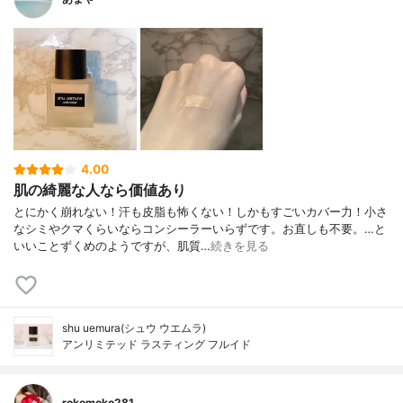
4.00
肌の綺麗な人なら価値あり
とにかく崩れない！汗も皮脂も怖くない！しかもすごいカバー力！小さ
なシミやクマくらいならコンシーラーいらずです。お直しも不要。…と
いいことずくめのようですが、肌質…
続きを見る
shu uemura(シュウ ウエムラ)
アンリミテッド ラスティング フルイド
rokomoko281