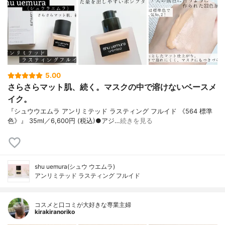
5.00
さらさらマット肌、続く。マスクの中で溶けないベースメ
イク。
『シュウウエムラ アンリミテッド ラスティング フルイド 《564 標準
色》』 35ml／6,600円 (税込)●アジ…
続きを見る
shu uemura(シュウ ウエムラ)
アンリミテッド ラスティング フルイド
コスメと口コミが大好きな専業主婦
kirakiranoriko