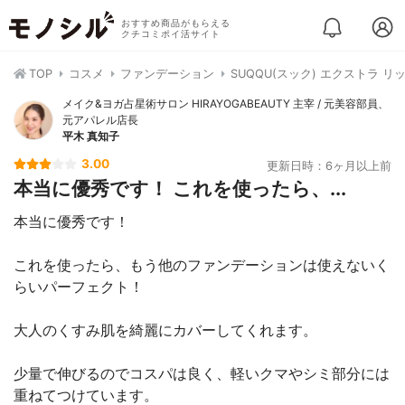
おすすめ商品がもらえる
クチコミポイ活サイト
TOP
コスメ
ファンデーション
SUQQU(スック) エクストラ 
メイク&ヨガ占星術サロン HIRAYOGABEAUTY 主宰 / 元美容部員、
元アパレル店長
平木 真知子
3.00
更新日時：6ヶ月以上前
本当に優秀です！ これを使ったら、...
本当に優秀です！
これを使ったら、もう他のファンデーションは使えないく
らいパーフェクト！
大人のくすみ肌を綺麗にカバーしてくれます。
少量で伸びるのでコスパは良く、軽いクマやシミ部分には
重ねてつけています。