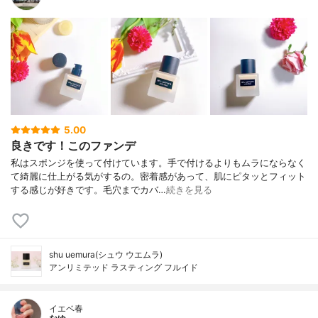
5.00
良きです！このファンデ
私はスポンジを使って付けています。手で付けるよりもムラにならなく
て綺麗に仕上がる気がするの。密着感があって、肌にピタッとフィット
する感じが好きです。毛穴までカバ…
続きを見る
shu uemura(シュウ ウエムラ)
アンリミテッド ラスティング フルイド
イエベ春