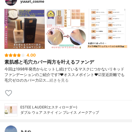
yuuuri_cosme
4.00
素肌感と毛穴カバー両方を叶えるファンデ
今回は1998年発売からヒットし続けているマスクにつかないリキッド
ファンデーションのご紹介です?❤︎オススメポイント❤︎☑︎至近距離でも
毛穴ゼロのカバー力☑︎ス…
続きを見る
ESTEE LAUDER(エスティローダー)
ダブル ウェア ステイ イン プレイス メークアップ
あまや