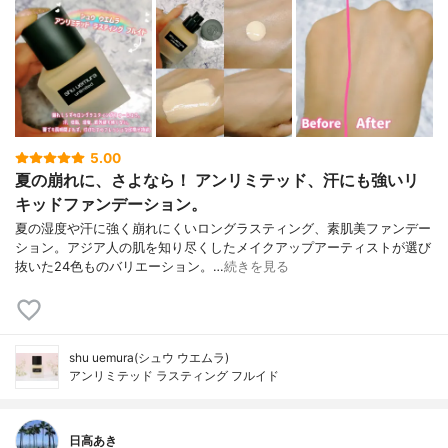
5.00
夏の崩れに、さよなら！ アンリミテッド、汗にも強いリ
キッドファンデーション。
夏の湿度や汗に強く崩れにくいロングラスティング、素肌美ファンデー
ション。アジア人の肌を知り尽くしたメイクアップアーティストが選び
抜いた24色ものバリエーション。…
続きを見る
shu uemura(シュウ ウエムラ)
アンリミテッド ラスティング フルイド
日高あき