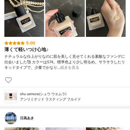
5.00
薄くて軽いつけ心地♪
ナチュラルな仕上がりなのに肌を美しく見せてくれる素敵なファンデに
出会いました🥰 カラーは574。標準色より少し明るめ。サラサラしたリ
キッドタイプで、少量でかなり…
続きを見る
shu uemura(シュウ ウエムラ)
アンリミテッド ラスティング フルイド
日高あき