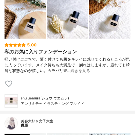
5.00
私のお気に入りファンデーション
軽い付けごごちで、薄く付けても肌をキレイに魅せてくれるところが気
に入っています。メイク持ちも大満足で、崩れはしますが、崩れても綺
麗な状態なのが嬉しい。カラバリ豊…
続きを見る
shu uemura(シュウ ウエムラ)
アンリミテッド ラスティング フルイド
美容大好き女子大生
優亜