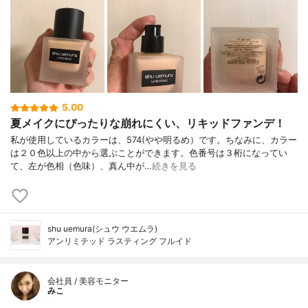
5.00
夏メイクにぴったりな崩れにくい、リキッドファンデ！
私が使用しているカラーは、574(やや明るめ）です。ちなみに、カラー
は２０色以上の中から選ぶことができます。色番号は３桁になってい
て、左が色相（色味）、真ん中が…
続きを見る
shu uemura(シュウ ウエムラ)
アンリミテッド ラスティング フルイド
会社員 / 美容モニター
みこ