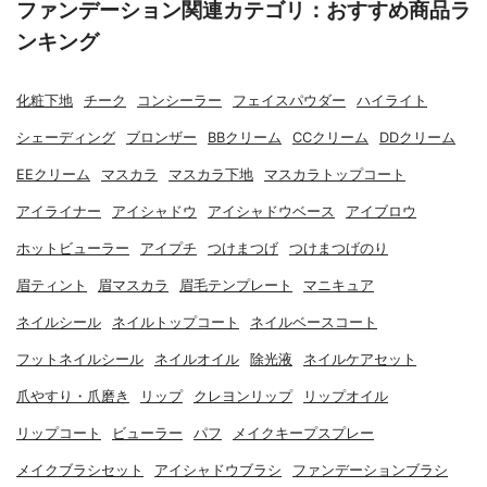
ファンデーション関連カテゴリ：おすすめ商品ラ
ンキング
化粧下地
チーク
コンシーラー
フェイスパウダー
ハイライト
シェーディング
ブロンザー
BBクリーム
CCクリーム
DDクリーム
EEクリーム
マスカラ
マスカラ下地
マスカラトップコート
アイライナー
アイシャドウ
アイシャドウベース
アイブロウ
ホットビューラー
アイプチ
つけまつげ
つけまつげのり
眉ティント
眉マスカラ
眉毛テンプレート
マニキュア
ネイルシール
ネイルトップコート
ネイルベースコート
フットネイルシール
ネイルオイル
除光液
ネイルケアセット
爪やすり・爪磨き
リップ
クレヨンリップ
リップオイル
リップコート
ビューラー
パフ
メイクキープスプレー
メイクブラシセット
アイシャドウブラシ
ファンデーションブラシ