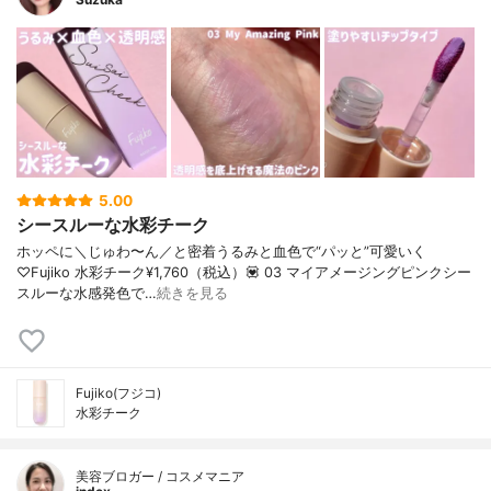
5.00
シースルーな水彩チーク
ホッペに＼じゅわ〜ん／と密着うるみと血色で“パッと”可愛いく
♡Fujiko 水彩チーク¥1,760（税込）💟 03 マイアメージングピンクシー
スルーな水感発色で…
続きを見る
Fujiko(フジコ)
水彩チーク
美容ブロガー / コスメマニア