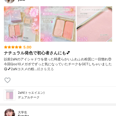
5.00
ナチュラル発色で初心者さんにも💕
以前2aNのアイシャドウを使った時柔らかいふわふわ粉質に一目惚れ😍⁡
今回Qoo10メガポでずっと気になっていたチークをGETしちゃいました
😋💕⁡2aNコスメの粉…
続きを見る
2aN(トゥエイエン)
デュアルチーク
大学生
Suzuka