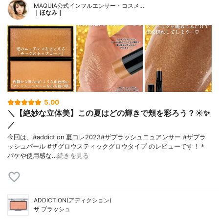
MAQUIA公式インフルエンサー・コスメ…
｜ほなみ｜
5.00
＼【絶妙な立体美】この夏はどの輝きで頬を彩ろう？☀️✨
／
今回は、#addiction 夏コレ2023#ザブラッシュニュアンサー #ザブラ
ッシュパール #ザグロウスティックグロウタイプ のレビューです！＊
パケや使用感な…
続きを見る
ADDICTION(アディクション)
ザ ブラッシュ