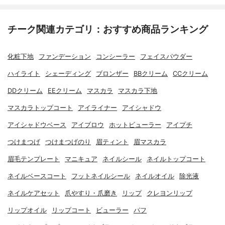
チーク関連カテゴリ：おすすめ商品ランキング
化粧下地
ファンデーション
コンシーラー
フェイスパウダー
ハイライト
シェーディング
ブロンザー
BBクリーム
CCクリーム
DDクリーム
EEクリーム
マスカラ
マスカラ下地
マスカラトップコート
アイライナー
アイシャドウ
アイシャドウベース
アイブロウ
ホットビューラー
アイプチ
つけまつげ
つけまつげのり
眉ティント
眉マスカラ
眉毛テンプレート
マニキュア
ネイルシール
ネイルトップコート
ネイルベースコート
フットネイルシール
ネイルオイル
除光液
ネイルケアセット
爪やすり・爪磨き
リップ
クレヨンリップ
リップオイル
リップコート
ビューラー
パフ