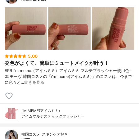
5.00
発色がよくて、簡単にミュートメイクが叶う！
#PR i'm meme（アイムミミ）アイムミミ マルチブラッシャー使用色：
05モーヴ 韓国コスメの「i’m meme(アイムミミ)」のコスメは、今まで
に色々と…
続きを見る
I'M MEME(アイムミミ)
アイムマルチスティックブラッシャー
韓国コスメ･スキンケア好き
yone