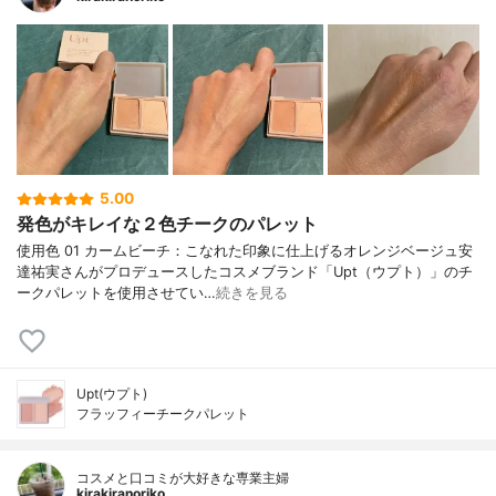
5.00
発色がキレイな２色チークのパレット
使用色 01 カームビーチ：こなれた印象に仕上げるオレンジベージュ安
達祐実さんがプロデュースしたコスメブランド「Upt（ウプト）」のチ
ークパレットを使用させてい…
続きを見る
Upt(ウプト)
フラッフィーチークパレット
コスメと口コミが大好きな専業主婦
kirakiranoriko