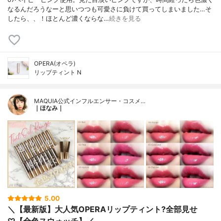
なるんだろうなーと思いつつも可愛さに負けて買ってしまいました…そ
したら、、！ほとんど濃くならな…
続きを見る
OPERA(オペラ)
リップティント N
MAQUIA公式インフルエンサー・コスメ…
｜ほなみ｜
5.00
＼【最新版】大人気OPERAリップティント?全部見せ