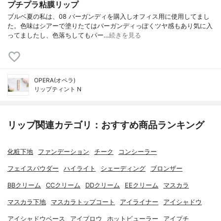
プチプラ粘膜リップ
ブルベ夏の私は、08 バーガンディを購入しオフィス用に使用してまし
た。色味はシアーで塗りたてはバーガンディっぽくツヤ感もあり気に入
ってましたし、色落ちしてもパー…
続きを見る
OPERA(オペラ)
リップティント N
リップ関連カテゴリ：おすすめ商品ランキング
化粧下地
ファンデーション
チーク
コンシーラー
フェイスパウダー
ハイライト
シェーディング
ブロンザー
BBクリーム
CCクリーム
DDクリーム
EEクリーム
マスカラ
マスカラ下地
マスカラトップコート
アイライナー
アイシャドウ
アイシャドウベース
アイブロウ
ホットビューラー
アイプチ