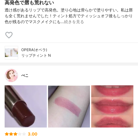
高発色で唇も荒れない
透け感があるリップで高発色。塗り心地は滑らかで塗りやすい。 私は唇
も全く荒れませんでした！ ティント処方でティッシュオフ後もしっかり
色が残るのでマスクメイクにも…
続きを見る
OPERA(オペラ)
リップティント N
ぺこ
3.00