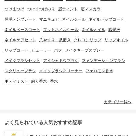
つけまつげ
つけまつげのり
眉ティント
眉マスカラ
眉毛テンプレート
マニキュア
ネイルシール
ネイルトップコート
ネイルベースコート
フットネイルシール
ネイルオイル
除光液
ネイルケアセット
爪やすり・爪磨き
クレヨンリップ
リップオイル
リップコート
ビューラー
パフ
メイクキープスプレー
メイクブラシセット
アイシャドウブラシ
ファンデーションブラシ
スクリューブラシ
メイクブラシクリーナー
フェロモン香水
ボディミスト
練り香水
香水
カテゴリ一覧へ
よく見られている人気おすすめ記事