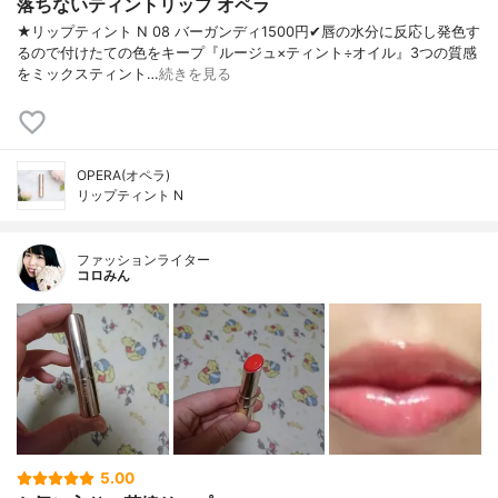
落ちないティントリップ オペラ
★リップティント N 08 バーガンディ1500円✔︎唇の水分に反応し発色す
るので付けたての色をキープ『ルージュ×ティント÷オイル』3つの質感
をミックスティント…
続きを見る
OPERA(オペラ)
リップティント N
ファッションライター
コロみん
5.00