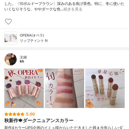
した。〈10ボルドーブラウン〉深みのある焦げ茶色。特に、冬に使いた
いくなりそうな、ややダークな色…
続きを見る
OPERA(オペラ)
リップティント N
主婦
kh
5.00
秋新作🍁ダークニュアンスカラー
新作4カラーLIPS企画のイミュ様からいただきました🧸🌷今年らしいダ