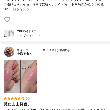
「透けるキレイ色、落ちずに続く。」✿ ポイント❁︎ 時間が経つと発色
UP⤴ …
続きを見る
OPERA(オペラ)
リップティント N
ネイリスト・JNECネイリスト技能検定1…
中原 せれん
5.00
見たまま発色。
07ベイビーピンク使用。見た目淡いピンクですが、時間経ったら色濃く