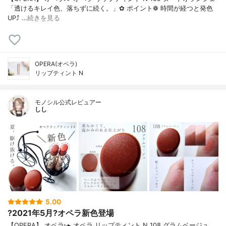
「透けるキレイ色、落ちずに続く。」✿ ポイント❁︎ 時間が経つと発色
UP⤴ …
続きを見る
OPERA(オペラ)
リップティント N
モノシル公式レビュアー
しし
5.00
?2021年5月?オペラ新色登場
【OPERA】 オペラ▹▸ オペラ リップティント N 108 グラムベージュ