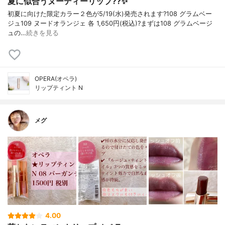
夏に似合うヌーディーリップ??✨
初夏に向けた限定カラー２色が5/19(水)発売されます?108 グラムベー
ジュ109 ヌードオランジェ 各 1,650円(税込)?まずは108 グラムベージ
ュの…
続きを見る
OPERA(オペラ)
リップティント N
メグ
4.00