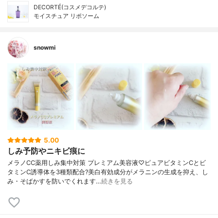
DECORTÉ(コスメデコルテ)
モイスチュア リポソーム
snowmi
5.00
しみ予防やニキビ痕に
メラノCC薬用しみ集中対策 プレミアム美容液♡ピュアビタミンCとビ
タミンC誘導体を3種類配合?美白有効成分がメラニンの生成を抑え、し
み・そばかすを防いでくれます…
続きを見る