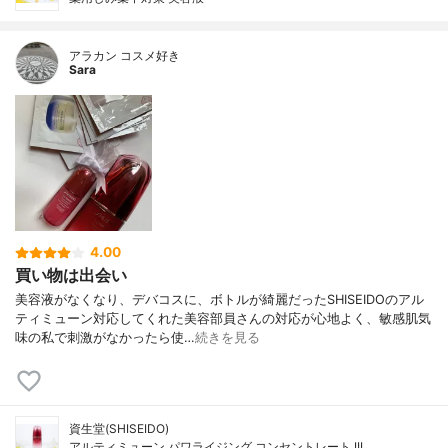
アラカン コスメ好き
Sara
4.00
買い物は出会い
美容液がなくなり、デバコスに、ボトルが綺麗だったSHISEIDOのアル
ティミューン対応してくれた美容部員さんの対応が心地よく、敏感肌気
味の私で刺激がなかったら使…
続きを見る
資生堂(SHISEIDO)
アルティミューン パワライジング コンセントレート III