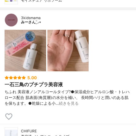
モイスチュア リポソーム
3kidsmama
みーさん¨̮⸝⋆
5.00
一石三鳥のプチプラ美容液
ちふれ 美容液ノンアルコールタイプ?●保湿成分ヒアルロン酸・トレハ
ロース配合 肌表面(角質層)の水分を補い、 長時間ハリと潤いのある肌
を保ちます。●乾燥による小…
続きを見る
CHIFURE