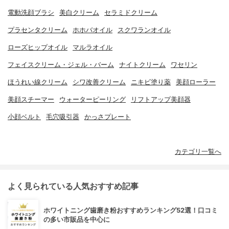
電動洗顔ブラシ
美白クリーム
セラミドクリーム
プラセンタクリーム
ホホバオイル
スクワランオイル
ローズヒップオイル
マルラオイル
フェイスクリーム・ジェル・バーム
ナイトクリーム
ワセリン
ほうれい線クリーム
シワ改善クリーム
ニキビ塗り薬
美顔ローラー
美顔スチーマー
ウォーターピーリング
リフトアップ美顔器
小顔ベルト
毛穴吸引器
かっさプレート
カテゴリ一覧へ
よく見られている人気おすすめ記事
ホワイトニング歯磨き粉おすすめランキング52選！口コミ
の多い市販品を中心に