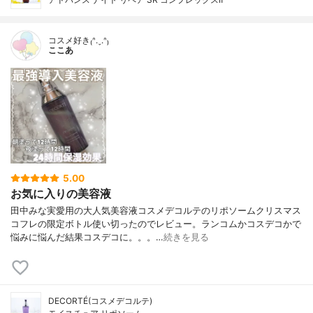
コスメ好き₍ᐢ.ˬ.ᐢ₎
ここあ
5.00
お気に入りの美容液
田中みな実愛用の大人気美容液コスメデコルテのリポソームクリスマス
コフレの限定ボトル使い切ったのでレビュー。ランコムかコスデコかで
悩みに悩んだ結果コスデコに。。。…
続きを見る
DECORTÉ(コスメデコルテ)