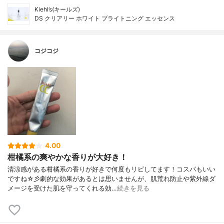
Kiehl’s(キールズ)
DS クリアリー ホワイト ブライトニング エッセンス
コジコジ
4.00
柑橘系の爽やかな香りが大好き！
清涼感がある柑橘系の香りが好きで何度もリピしてます！コスパもいい
ですね☆彡劇的な効果があるとは思いませんが、肌荒れ防止や紫外線ダ
メージを受けた肌を守ってくれる効…
続きを見る