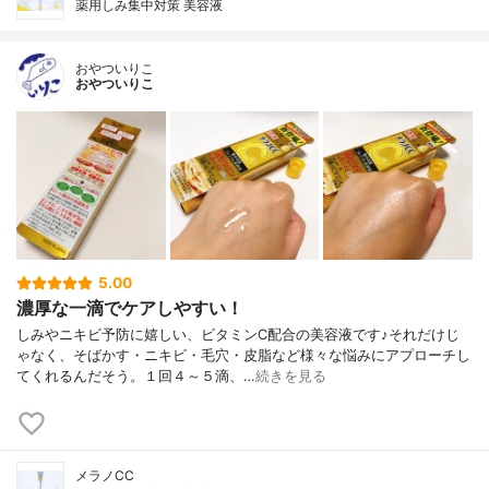
薬用しみ集中対策 美容液
おやついりこ
おやついりこ
5.00
濃厚な一滴でケアしやすい！
しみやニキビ予防に嬉しい、ビタミンC配合の美容液です♪それだけじ
ゃなく、そばかす・ニキビ・毛穴・皮脂など様々な悩みにアプローチし
てくれるんだそう。１回４～５滴、…
続きを見る
メラノCC