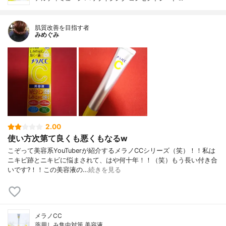
肌質改善を目指す者
みめぐみ
2.00
使い方次第て良くも悪くもなるw
こぞって美容系YouTuberが紹介するメラノCCシリーズ（笑）！！私は
ニキビ跡とニキビに悩まされて、はや何十年！！（笑）もう長い付き合
いです?！！この美容液の…
続きを見る
メラノCC
薬用しみ集中対策 美容液