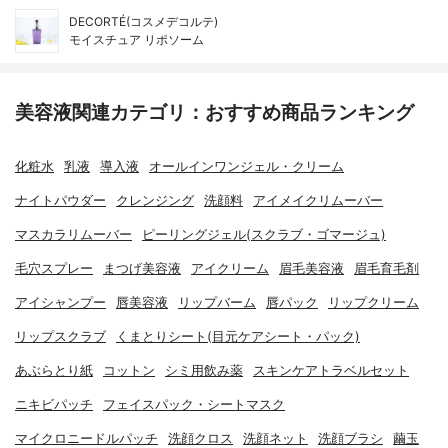
DECORTÉ(コスメデコルテ)
モイスチュア リポソーム
美容液関連カテゴリ：おすすめ商品ランキング
化粧水
乳液
導入液
オールインワンジェル・クリーム
ナイトパウダー
クレンジング
洗顔料
アイメイクリムーバー
マスカラリムーバー
ピーリングジェル(スクラブ・ゴマージュ)
毛穴スプレー
まつげ美容液
アイクリーム
眉毛美容液
眉毛育毛剤
アイシャンプー
唇美容液
リップバーム
唇パック
リップクリーム
リップスクラブ
くまとりシート(目元ケアシート・パック)
あぶらとり紙
コットン
シミ用飲み薬
スキンケアトラベルセット
ニキビパッチ
フェイスパック・シートマスク
マイクロニードルパッチ
洗顔クロス
洗顔ネット
洗顔ブラシ
繭玉