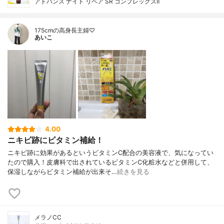
アドバンス ナイト リペア SR コンプレックスⅡ
175cmの高身長主婦♡
あいこ
4.00
ニキビ跡にビタミン補給！
ニキビ跡に効果があるというビタミンC配合の美容液で、気になってい
たので購入！皮膚科で出されているビタミンC化粧水などと併用して、
保湿しながらビタミン補給が出来そ…
続きを見る
メラノCC