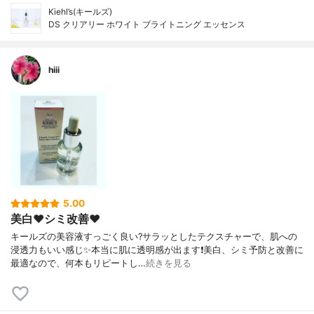
Kiehl’s(キールズ)
DS クリアリー ホワイト ブライトニング エッセンス
hiii
5.00
美白❤️シミ改善❤️
キールズの美容液すっごく良い?サラッとしたテクスチャーで、肌への
浸透力もいい感じ✨本当に肌に透明感が出ます❗️美白、シミ予防と改善に
最適なので、何本もリピートし…
続きを見る