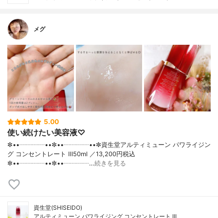
メグ
5.00
使い続けたい美容液♡
✼••┈┈┈┈••✼••┈┈┈┈••✼資生堂アルティミューン パワライジン
グ コンセントレート Ⅲ50ml ／13,200円税込
✼••┈┈┈┈••✼••┈┈┈┈…
続きを見る
資生堂(SHISEIDO)
アルティミューン パワライジング コンセントレート III