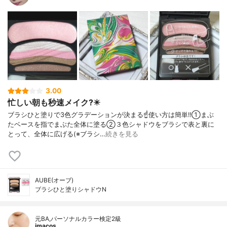
3.00
忙しい朝も秒速メイク?️✴️
ブラシひと塗りで3色グラデーションが決まる☝️使い方は簡単‼️①まぶ
たベースを指でまぶた全体に塗る②３色シャドウをブラシで表と裏に
とって、全体に広げる(※ブラシ…
続きを見る
AUBE(オーブ)
ブラシひと塗りシャドウN
元BA,パーソナルカラー検定2級
imacos