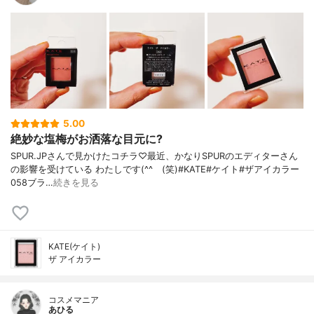
5.00
絶妙な塩梅がお洒落な目元に?
SPUR.JPさんで見かけたコチラ♡最近、かなりSPURのエディターさん
の影響を受けている わたしです(^^ゞ(笑)#KATE#ケイト#ザアイカラー
058ブラ…
続きを見る
KATE(ケイト)
ザ アイカラー
コスメマニア
あひる