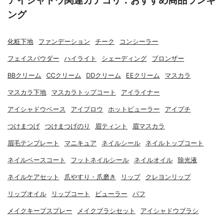
アイシャドウ関連カテゴリ：おすすめ商品ランキ
ング
化粧下地
ファンデーション
チーク
コンシーラー
フェイスパウダー
ハイライト
シェーディング
ブロンザー
BBクリーム
CCクリーム
DDクリーム
EEクリーム
マスカラ
マスカラ下地
マスカラトップコート
アイライナー
アイシャドウベース
アイブロウ
ホットビューラー
アイプチ
つけまつげ
つけまつげのり
眉ティント
眉マスカラ
眉毛テンプレート
マニキュア
ネイルシール
ネイルトップコート
ネイルベースコート
フットネイルシール
ネイルオイル
除光液
ネイルケアセット
爪やすり・爪磨き
リップ
クレヨンリップ
リップオイル
リップコート
ビューラー
パフ
メイクキープスプレー
メイクブラシセット
アイシャドウブラシ