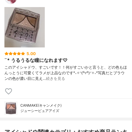
5.00
¨* うるうるな瞳になれます♡
このアイシャドウ、すごいです！！何がすごいかと言うと、どの色もほ
んっとうに可愛くてラメが上品なのです°˖✧◝(⁰▿⁰)◜✧˖°写真だとブラウ
ンの色が濃い目に見え…
続きを見る
CANMAKE(キャンメイク)
ジューシーピュアアイズ