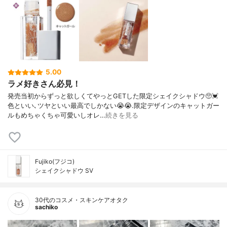
5.00
ラメ好きさん必見！
発売当初からずっと欲しくてやっとGETした限定シェイクシャドウ🥺💓
色といい､ツヤといい最高でしかない😭😭.限定デザインのキャットガー
ルもめちゃくちゃ可愛いしオレ…
続きを見る
Fujiko(フジコ)
シェイクシャドウ SV
30代のコスメ・スキンケアオタク
sachiko