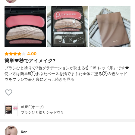
4.00
簡単❤️秒でアイメイク?
ブラシひと塗りで3色グラデーションが決まる☝️『15 レッド系』です❤️
使い方は簡単‼️①まぶたベースを指でまぶた全体に塗る②３色シャド
ウをブラシで表と裏にとっ…
続きを見る
AUBE(オーブ)
ブラシひと塗りシャドウN
Kor