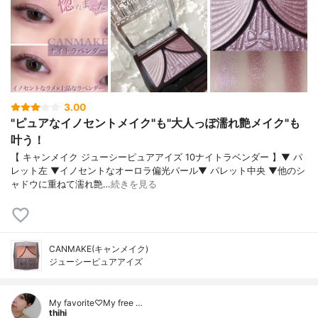
3.00
"ピュアなイノセントメイク"も"大人っぽ濡れ艶メイク"も
叶う！
【 キャンメイク ジューシーピュアアイズ 10ナイトラベンダー 】▼ パ
レット左 ▼イノセントなオーロラ偏光パール▼ パレット中央 ▼他のシ
ャドウに重ねて濡れ艶…
続きを見る
CANMAKE(キャンメイク)
ジューシーピュアアイズ
My favorite♡My free …
thihi