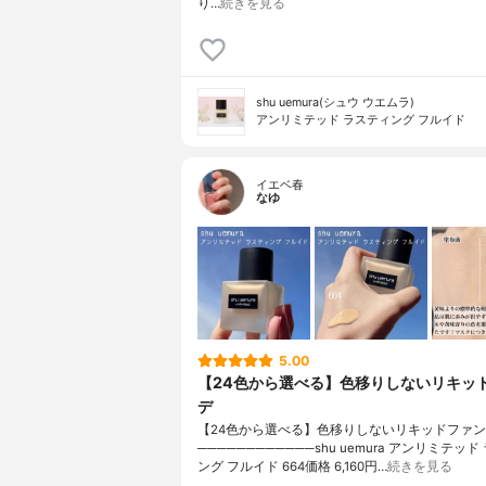
り…
続きを見る
shu uemura(シュウ ウエムラ)
アンリミテッド ラスティング フルイド
イエベ春
なゆ
5.00
【24色から選べる】色移りしないリキッ
デ
【24色から選べる】色移りしないリキッドファ
────────────shu uemura アンリミテッ
ング フルイド 664価格 6,160円…
続きを見る