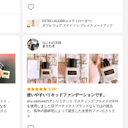
ESTEE LAUDER(エスティローダー)
ダブル ウェア ステイ イン プレイス メークアップ
なにわの主婦
まりたそ
5.00
使いやすいリキッドファンデーションです。
ルイド 」
shu uemuraのアンリミテッド ラスティング フルイドの574
なる
を使用しました😊アーティストブランドならではの視点
見る
と、長年の肌研究によって誕生した次世代ファ…
続きを見
る