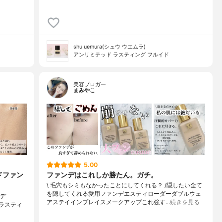
shu uemura(シュウ ウエムラ)
アンリミテッド ラスティング フルイド
美容ブロガー
まみやこ
5.00
ドファン
ファンデはこれしか勝たん。ガチ。
\ 毛穴もシミもなかったことにしてくれる？ /⁡⁡隠したい全て
を隠してくれる愛用ファンデ⁡エスティローダーダブルウェ
ンデ
アステイインプレイスメークアップ⁡⁡これ強す…
続きを見る
ド ラスティ