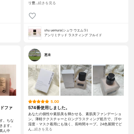
リ豊…
続きを見る
shu uemura(シュウ ウエムラ)
アンリミテッド ラスティング フルイド
恵未
5.00
ドファ
574番使用しました。
あなたの個性や素肌美を輝かせる、素肌美ファンデーショ
ン。薄軽テクスチャーとロングラスティング処方で、汗や
です。ちな
湿度・マスク着用にも強く、長時間キープ。24色展開でど
きます。
ん…
続きを見る
真ん中