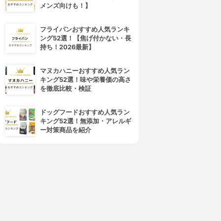
メンズ向けも！】
フライパンおすすめ人気ランキ
ング52選！【焦げ付かない・長
持ち！2026最新】
4位
5位
マヌカハニーおすすめ人気ラン
キング52選！味や栄養価の高さ
を徹底比較・検証
ドッグフードおすすめ人気ラン
キング52選！無添加・アレルギ
ー対策商品を紹介
キラ★リズム
COVERMARK(カバーマーク)
V スキンアップファンデーシ
フローレス フィット
ョン
4.01
(12)
¥3,850
4.02
¥1,980