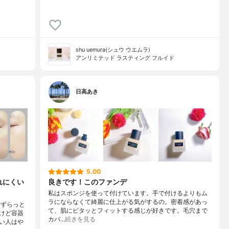
shu uemura(シュウ ウエムラ)
アンリミテッド ラスティング フルイド
日高あき
5.00
れにくい
良きです！このファンデ
私はスポンジを使って付けています。手で付けるよりもム
ラにならなくて綺麗に仕上がる気がするの。密着感があっ
でずらっと
て、肌にピタッとフィットする感じが好きです。毛穴まで
けど容器
カバ…
続きを見る
い人はや