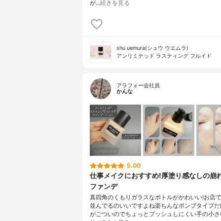
が…
続きを見る
shu uemura(シュウ ウエムラ)
アンリミテッド ラスティング フルイド
アラフォー会社員
かんな
5.00
仕事メイクにおすすめ!厚塗り感なしの崩
ファンデ
真四角のくもりガラスなボトルがかわいい!お店
並んでるのいいですよね楽ちんなポンプタイプだ
がごついのでちょっとプッシュしにくい手の小さ