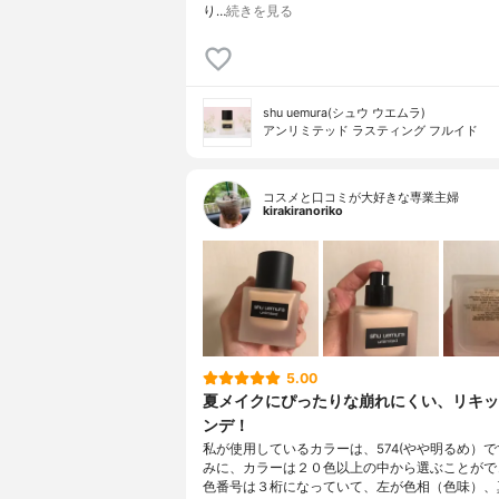
り…
続きを見る
shu uemura(シュウ ウエムラ)
アンリミテッド ラスティング フルイド
コスメと口コミが大好きな専業主婦
kirakiranoriko
5.00
夏メイクにぴったりな崩れにくい、リキッ
ンデ！
私が使用しているカラーは、574(やや明るめ）
みに、カラーは２０色以上の中から選ぶことがで
色番号は３桁になっていて、左が色相（色味）、