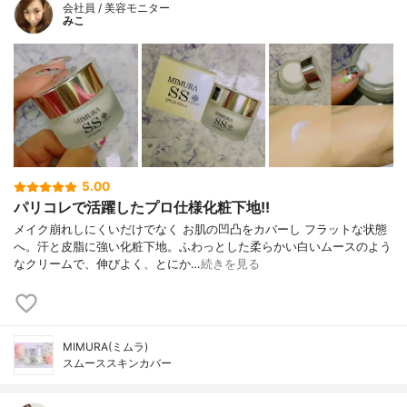
会社員 / 美容モニター
みこ
5.00
パリコレで活躍したプロ仕様化粧下地!!
メイク崩れしにくいだけでなく お肌の凹凸をカバーし フラットな状態
へ。汗と皮脂に強い化粧下地。ふわっとした柔らかい白いムースのよう
なクリームで、伸びよく、とにか…
続きを見る
MIMURA(ミムラ)
スムーススキンカバー