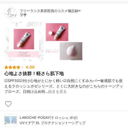
フリーランス美容部員のコスメ備忘録✏︎
リサ
4.00
心地よさ抜群！軽さら肌下地
☑︎SPF50☑︎付け心地がとにかく軽い☑︎自然にくすみカバー敏感肌でも使
えるラロッシュポゼシリーズ。とくに大好きなのがこちらのトーンアッ
プローズ。日焼け止め特…
続きを見る
LAROCHE-POSAY(ラ ロッシュ ポゼ)
UVイデア XL プロテクショントーンアップ