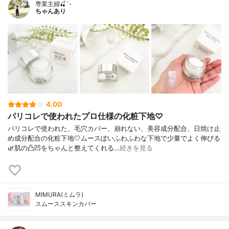
専業主婦🍒´-
ちゃんあり
4.00
パリコレで使われたプロ仕様の化粧下地♡
パリコレで使われた、毛穴カバー、崩れない、美容成分配合、日焼け止
め成分配合の化粧下地🤍ムースぽいふわふわな下地で少量でよく伸びる
🌿肌の凸凹をちゃんと整えてくれる…
続きを見る
MIMURA(ミムラ)
スムーススキンカバー