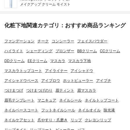
メイクアップ クリーム モイスト
化粧下地関連カテゴリ：おすすめ商品ランキング
ファンデーション
チーク
コンシーラー
フェイスパウダー
ハイライト
シェーディング
ブロンザー
BBクリーム
CCクリーム
DDクリーム
EEクリーム
マスカラ
マスカラ下地
マスカラトップコート
アイライナー
アイシャドウ
アイシャドウベース
アイブロウ
ホットビューラー
アイプチ
つけまつげ
つけまつげのり
眉ティント
眉マスカラ
眉毛テンプレート
マニキュア
ネイルシール
ネイルトップコート
ネイルベースコート
フットネイルシール
ネイルオイル
除光液
ネイルケアセット
爪やすり・爪磨き
リップ
クレヨンリップ
リップオイル
リップコート
ビューラー
パフ