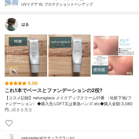
UVイデア XL プロテクショントーンアップ
はる
5.00
これ1本でベースとファンデーションの2役?
【コスメ記録】naturaglace メイクアップクリーム01番 〈化粧下地/フ
ァンデーション〉◆購入先:LOFT又は東急ハンズ etc◆購入金額:3,080
円…
続きを見る
naturaglacé(ナチュラグラッセ)