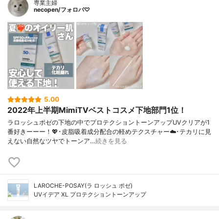
専業主婦
necopen/フォロバ♡
5.00
2022年上半期MimiTVベストコスメ下地部門1位！
ラロッシュポゼの下地の中でプロテクショントーンアップUVクリアが1
番好きーーー！💖･皮脂吸着成分配合の軽めテクスチャー☁️･テカリに見
えない自然なツヤでトーンア…
続きを見る
LAROCHE-POSAY(ラ ロッシュ ポゼ)
UVイデア XL プロテクショントーンアップ