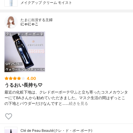
メイクアップ クリーム モイスト
たまに出没する主婦
にゃにゃこ
4.00
うるおい長持ち♡
最近の化粧下地は、クレドポーボーテ♡ふと立ち寄ったコスメカウンタ
ーにてBAさんから勧めていただきました。マスク生活の間はずっとこ
の下地とパウダーだけなんですと……
続きを見る
Clé de Peau Beauté(クレ・ド・ポー ボーテ)