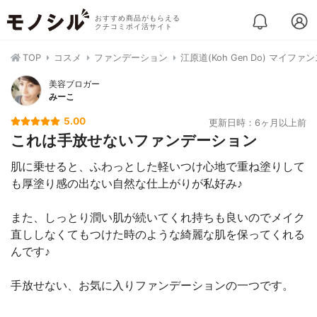
おすすめ商品がもらえる
クチコミポイ活サイト
TOP
コスメ
ファンデーション
江原道(Koh Gen Do) マイ
美容ブロガー
みーこ
5.00
更新日時：6ヶ月以上前
これは手放せないファンデーション
肌に乗せると、ふわっとした軽いつけ心地で重ね塗りして
も厚塗り感の出ない自然な仕上がりが私好み♪
また、しっとり潤い肌が続いてくれ持ちも良いのでメイク
直ししなくてもつけた時のような綺麗な肌を保ってくれる
んです♪
手放せない、お気に入りファンデーションの一つです。