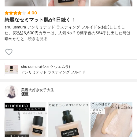
4.00
綺麗なセミマット肌が1日続く！
shu uemura アンリミテッド ラスティング フルイドをお試ししまし
た。(税込)6,600円カラーは、人気No.2で標準色の564手に出した時は
暗めかなと…
続きを見る
shu uemura(シュウ ウエムラ)
アンリミテッド ラスティング フルイド
美容大好き女子大生
優亜