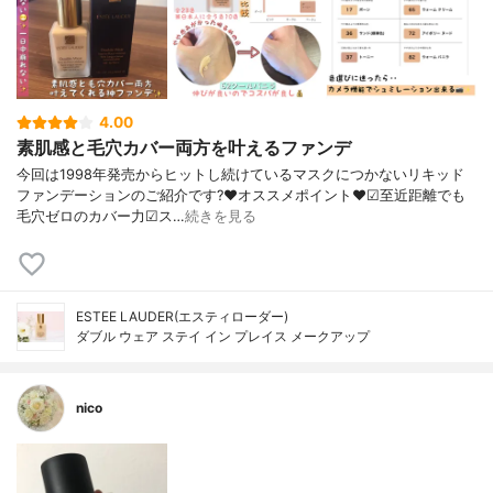
4.00
素肌感と毛穴カバー両方を叶えるファンデ
今回は1998年発売からヒットし続けているマスクにつかないリキッド
ファンデーションのご紹介です?❤︎オススメポイント❤︎☑︎至近距離でも
毛穴ゼロのカバー力☑︎ス…
続きを見る
ESTEE LAUDER(エスティローダー)
ダブル ウェア ステイ イン プレイス メークアップ
nico