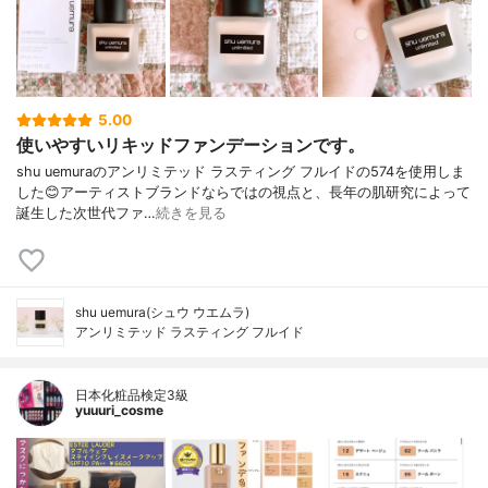
5.00
使いやすいリキッドファンデーションです。
shu uemuraのアンリミテッド ラスティング フルイドの574を使用しま
した😊アーティストブランドならではの視点と、長年の肌研究によって
誕生した次世代ファ…
続きを見る
shu uemura(シュウ ウエムラ)
アンリミテッド ラスティング フルイド
日本化粧品検定3級
yuuuri_cosme