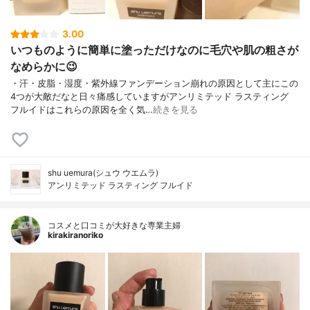
3.00
いつものように簡単に塗っただけなのに毛穴や肌の粗さが
なめらかに😉
・汗・皮脂・湿度・紫外線ファンデーション崩れの原因として主にこの
4つが大敵だなと日々痛感していますがアンリミテッド ラスティング
フルイドはこれらの原因を全く気…
続きを見る
shu uemura(シュウ ウエムラ)
アンリミテッド ラスティング フルイド
コスメと口コミが大好きな専業主婦
kirakiranoriko