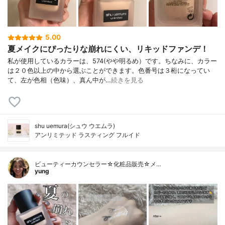
5.00
夏メイクにぴったりな崩れにくい、リキッドファンデ！
私が使用しているカラーは、574(やや明るめ）です。ちなみに、カラー
は２０色以上の中から選ぶことができます。色番号は３桁になってい
て、左が色相（色味）、真ん中が…
続きを見る
shu uemura(シュウ ウエムラ)
アンリミテッド ラスティング フルイド
ビューティーカウンセラー☆化粧品販売☆メ…
yung