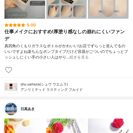
5.00
仕事メイクにおすすめ!厚塗り感なしの崩れにくいファン
デ
真四角のくもりガラスなボトルがかわいい!お店でずらっと並んでるの
いいですよね楽ちんなポンプタイプだけど容器がごついのでちょっとプ
ッシュしにくい手の小さい人はやり…
続きを見る
shu uemura(シュウ ウエムラ)
アンリミテッド ラスティング フルイド
日高あき