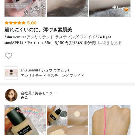
5.00
崩れにくいのに、薄づき素肌美
*𝐬𝐡𝐮 𝐮𝐞𝐦𝐮𝐫𝐚アンリミテッド ラスティング フルイド𝟓𝟕𝟒 𝐥𝐢𝐠𝐡𝐭
𝐬𝐚𝐧𝐝𝐒𝐏𝐅𝟐𝟒 / 𝐏𝐀＋＋＋⁡35ml 6,160円(税込)⁡友達が使用…
続きを見る
shu uemura(シュウ ウエムラ)
アンリミテッド ラスティング フルイド
会社員 / 美容モニター
みこ