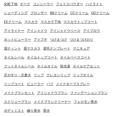
化粧下地
チーク
コンシーラー
フェイスパウダー
ハイライト
シェーディング
ブロンザー
BBクリーム
CCクリーム
DDクリーム
EEクリーム
マスカラ
マスカラ下地
マスカラトップコート
アイライナー
アイシャドウ
アイシャドウベース
アイブロウ
ホットビューラー
アイプチ
つけまつげ
つけまつげのり
眉ティント
眉マスカラ
眉毛テンプレート
マニキュア
ネイルシール
ネイルトップコート
ネイルベースコート
フットネイルシール
ネイルオイル
除光液
ネイルケアセット
爪やすり・爪磨き
リップ
クレヨンリップ
リップオイル
リップコート
ビューラー
パフ
メイクキープスプレー
メイクブラシセット
アイシャドウブラシ
ファンデーションブラシ
スクリューブラシ
メイクブラシクリーナー
フェロモン香水
ボディミスト
練り香水
香水