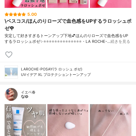
5.00
\ベスコス/ほんのりローズで血色感をUPするラロッシュポ
ゼ🌹
安定して好きすぎるトーンアップ下地💕ほんのりローズで血色感をUP
するラロッシュポゼ✨⭐️⭐️⭐️⭐️⭐️⭐️⭐️⭐️⭐️⭐️⭐️⭐️⭐️⭐️・LA ROCHE-…
続きを見る
LAROCHE-POSAY(ラ ロッシュ ポゼ)
UVイデア XL プロテクショントーンアップ
イエベ春
なゆ