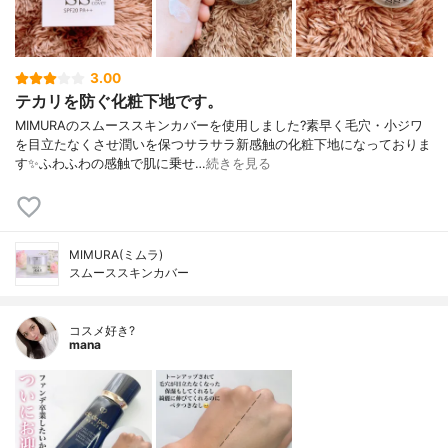
3.00
テカリを防ぐ化粧下地です。
MIMURAのスムーススキンカバーを使用しました?素早く毛穴・小ジワ
を目立たなくさせ潤いを保つサラサラ新感触の化粧下地になっておりま
す✨ふわふわの感触で肌に乗せ…
続きを見る
MIMURA(ミムラ)
スムーススキンカバー
コスメ好き?
mana