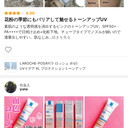
4.00
花粉の季節にもバリアして魅せるトーンアップUV
素肌のような透明感を演出するピンクのトーンアップUV。SPF50+・
PA++++で日焼け止め+化粧下地。チューブタイプでノズルが細いので
適量出しやすい。肌なじみ…
続きを見る
LAROCHE-POSAY(ラ ロッシュ ポゼ)
UVイデア XL プロテクショントーンアップ
社会人
yuna