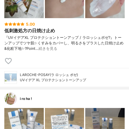
5.00
低刺激処方の日焼け止め
『UVイデアXL プロテクショントーンアップ / ラロッシュポゼ?』トー
ンアップでツヤ肌✨くすみをカバーし、明るさをプラスした日焼け止め
&化粧下地✨?Point…
続きを見る
LAROCHE-POSAY(ラ ロッシュ ポゼ)
UVイデア XL プロテクショントーンアップ
i ro ha !