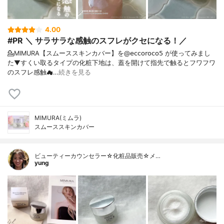
4.00
#PR ＼ サラサラな感触のスフレがクセになる！／
💁MIMURA【スムーススキンカバー】を@𝖾𝖼𝖼𝗈𝗋𝗈𝖼𝗈𝟧 が使ってみまし
た⁡⁡▼⁡すくい取るタイプの化粧下地は、蓋を開けて指先で触るとフワフワ
のスフレ感触☁…
続きを見る
MIMURA(ミムラ)
スムーススキンカバー
ビューティーカウンセラー☆化粧品販売☆メ…
yung