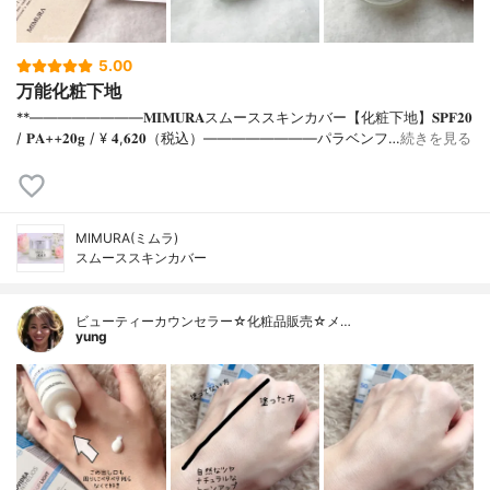
5.00
万能化粧下地
**⁡⁡⁡————————⁡𝐌𝐈𝐌𝐔𝐑𝐀スムーススキンカバー【化粧下地】𝐒𝐏𝐅𝟐𝟎
/ 𝐏𝐀++⁡𝟐𝟎𝐠 / ¥ 𝟒,𝟔𝟐𝟎（税込）⁡————————パラベンフ…
続きを見る
MIMURA(ミムラ)
スムーススキンカバー
ビューティーカウンセラー☆化粧品販売☆メ…
yung