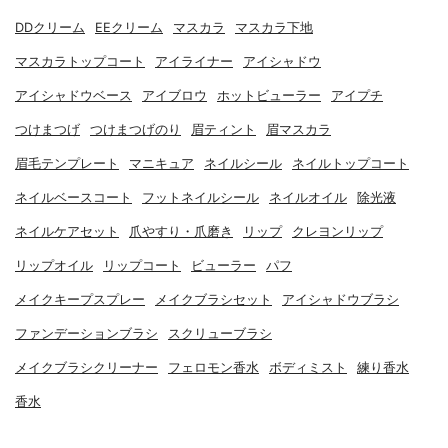
DDクリーム
EEクリーム
マスカラ
マスカラ下地
マスカラトップコート
アイライナー
アイシャドウ
アイシャドウベース
アイブロウ
ホットビューラー
アイプチ
つけまつげ
つけまつげのり
眉ティント
眉マスカラ
眉毛テンプレート
マニキュア
ネイルシール
ネイルトップコート
ネイルベースコート
フットネイルシール
ネイルオイル
除光液
ネイルケアセット
爪やすり・爪磨き
リップ
クレヨンリップ
リップオイル
リップコート
ビューラー
パフ
メイクキープスプレー
メイクブラシセット
アイシャドウブラシ
ファンデーションブラシ
スクリューブラシ
メイクブラシクリーナー
フェロモン香水
ボディミスト
練り香水
香水