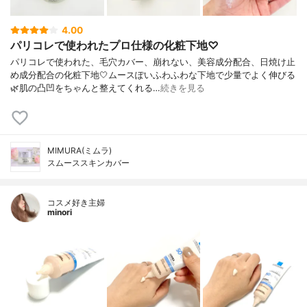
4.00
パリコレで使われたプロ仕様の化粧下地♡
パリコレで使われた、毛穴カバー、崩れない、美容成分配合、日焼け止
め成分配合の化粧下地🤍ムースぽいふわふわな下地で少量でよく伸びる
🌿肌の凸凹をちゃんと整えてくれる…
続きを見る
MIMURA(ミムラ)
スムーススキンカバー
コスメ好き主婦
minori