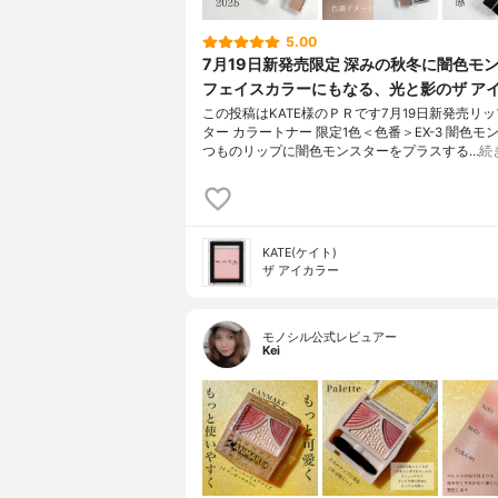
5.00
7月19日新発売限定 深みの秋冬に闇色モ
フェイスカラーにもなる、光と影のザ ア
この投稿はKATE様のＰＲです7月19日新発売リ
ター カラートナー 限定1色＜色番＞EX-3 闇色モ
つものリップに闇色モンスターをプラスする…
続
KATE(ケイト)
ザ アイカラー
モノシル公式レビュアー
Kei