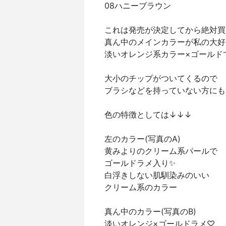
08ハニーブラウン
これは発売が決定してから絶対買
真ん中のメインカラーが私の大
淡いオレンジ系カラー×ゴールド
大小のチップがついてくるので
ブラシなどを持っていない方に
色の特徴としては↓↓↓
左のカラー(写真のA)
黄みよりのクリーム系パールで
ゴールドラメ入り✨
白浮きしない肌馴染みのいい
クリーム系のカラー
真ん中のカラー(写真のB)
淡いオレンジ×ゴールドラメ♡