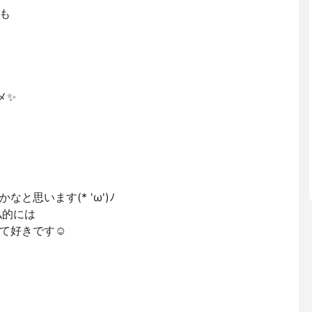
゙も
メ✨
と思います(* 'ω')ﾉ
私的には
好きです☺️