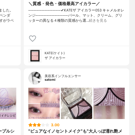
＼質感・発色・価格最高アイカラー／
ました。
────────────✔︎KATEザ アイカラー053 キャメルオレ
ベンダ
ンジ────────────パール、マット、クリーム、グリ
すがラベ
ッターの異なる４種類の質感から選…
続きを見る
KATE(ケイト)
ザ アイカラー
美容系インフルエンサー
satomi
3.00
ープルシ
"ピュアなイノセントメイク"も"大人っぽ濡れ艶メ