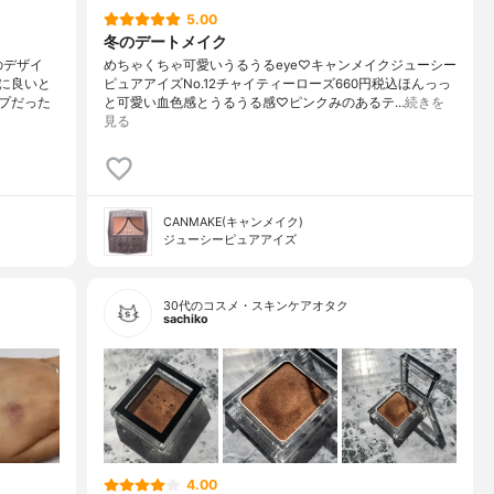
5.00
冬のデートメイク
のデザイ
めちゃくちゃ可愛いうるうるeye♡キャンメイクジューシー
に良いと
ピュアアイズNo.12チャイティーローズ660円税込ほんっっ
プだった
と可愛い血色感とうるうる感♡ピンクみのあるテ…
続きを
見る
CANMAKE(キャンメイク)
ジューシーピュアアイズ
30代のコスメ・スキンケアオタク
sachiko
4.00