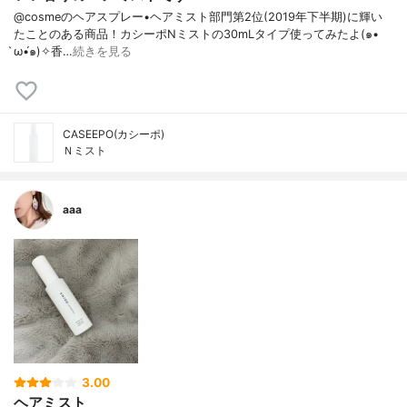
@cosmeのヘアスプレー•ヘアミスト部門第2位(2019年下半期)に輝い
たことのある商品！カシーポNミストの30mLタイプ使ってみたよ(๑•
̀ω•́๑)✧香…
続きを見る
CASEEPO(カシーポ)
Ｎミスト
aaa
3.00
ヘアミスト