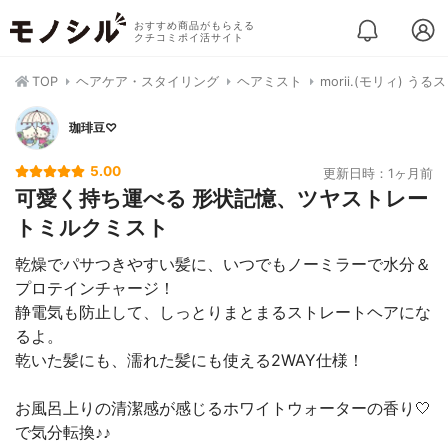
おすすめ商品がもらえる
クチコミポイ活サイト
TOP
ヘアケア・スタイリング
ヘアミスト
morii.(モリィ) 
珈琲豆♡
5.00
更新日時：1ヶ月前
可愛く持ち運べる 形状記憶、ツヤストレー
トミルクミスト
乾燥でパサつきやすい髪に、いつでもノーミラーで水分＆
プロテインチャージ！
静電気も防止して、しっとりまとまるストレートヘアにな
るよ。
乾いた髪にも、濡れた髪にも使える2WAY仕様！
お風呂上りの清潔感が感じるホワイトウォーターの香り🤍
で気分転換♪♪