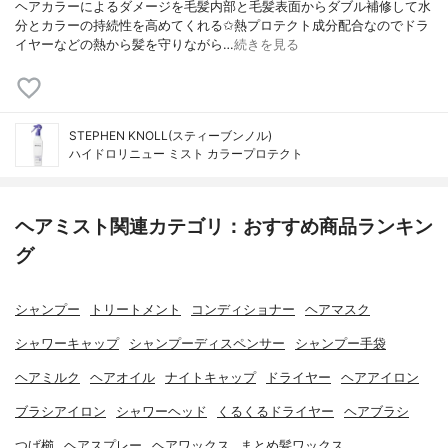
ヘアカラーによるダメージを毛髪内部と毛髪表面からダブル補修して水
分とカラーの持続性を高めてくれる✩熱プロテクト成分配合なのでドラ
イヤーなどの熱から髪を守りながら…
続きを見る
STEPHEN KNOLL(スティーブンノル)
ハイドロリニュー ミスト カラープロテクト
ヘアミスト関連カテゴリ：おすすめ商品ランキン
グ
シャンプー
トリートメント
コンディショナー
ヘアマスク
シャワーキャップ
シャンプーディスペンサー
シャンプー手袋
ヘアミルク
ヘアオイル
ナイトキャップ
ドライヤー
ヘアアイロン
ブラシアイロン
シャワーヘッド
くるくるドライヤー
ヘアブラシ
つげ櫛
ヘアスプレー
ヘアワックス
まとめ髪ワックス