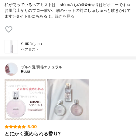
私が使っているヘアミストは、shiroのもの❁✿✾香りはピオニーです☺️
お風呂上がりのブロー前や、朝のセットの前にしゅしゅっと吹きかけて
ます✨タイトルにもあるよ…
続きを見る
SHIRO(シロ)
ヘアミスト
ブルベ夏/骨格ナチュラル
Ruuu
5.00
とにかく褒められる香り?