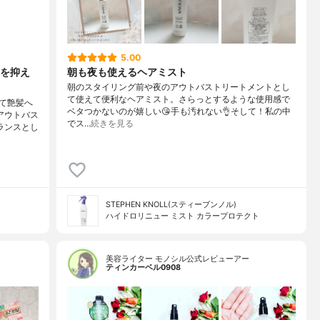
5.00
を抑え
朝も夜も使えるヘアミスト
朝のスタイリング前や夜のアウトバストリートメントとし
て使えて便利なヘアミスト。さらっとするような使用感で
て艶髪へ
ベタつかないのが嬉しい😘手も汚れない👌そして！私の中
アウトバス
でス…
続きを見る
ランスとし
STEPHEN KNOLL(スティーブンノル)
ハイドロリニュー ミスト カラープロテクト
美容ライター モノシル公式レビューアー
ティンカーベル0908