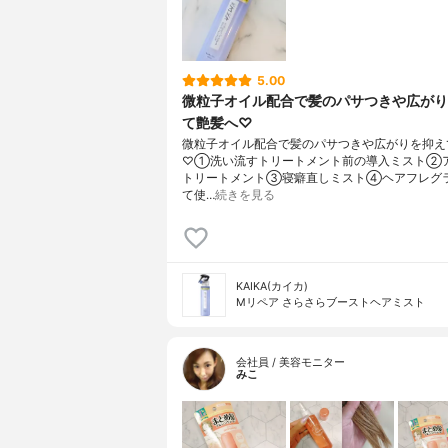
5.00
微粒子オイル配合で髪のパサつきや広がり
て艶髪へ♡
微粒子オイル配合で髪のパサつきや広がりを抑え
♡①洗い流すトリートメント前の導入ミスト②
トリートメント③寝癖直しミスト④ヘアフレグ
て使…
続きを見る
KAIKA(カイカ)
Mリペア さらさらブーストヘアミスト
会社員 / 美容モニター
みこ