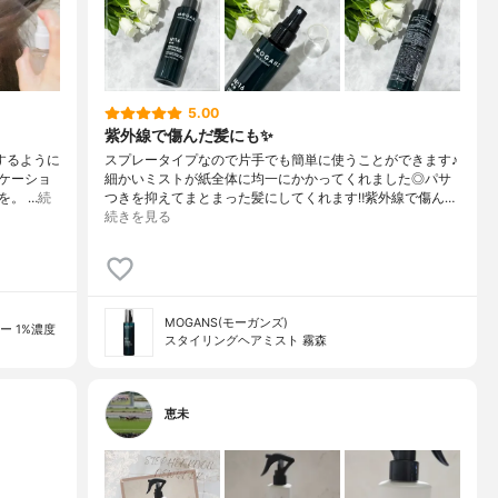
5.00
紫外線で傷んだ髪にも✨
するように
スプレータイプなので片手でも簡単に使うことができます♪
ケーショ
細かいミストが紙全体に均一にかかってくれました◎パサ
。 …
続
つきを抑えてまとまった髪にしてくれます‼︎紫外線で傷ん…
続きを見る
MOGANS(モーガンズ)
 1%濃度
スタイリングヘアミスト 霧森
恵未