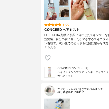
5.00
CONCRED ヘアミスト
CONCRED洗顔後に肌質に合わせたスキンケアを
洗髪後、自分の髪に合ったケアをするスキニフィ
ン着想で、洗い立てのまっさらな髪に確かな成分を
きを見る
CONCRED(コンクレッド)
ハイインテンシブケア シルキーモイスチャー
Wヘアミスト
ツヤとラメが大好きなブルベ冬オンナ
みり俵@冬ビビ春ビビ