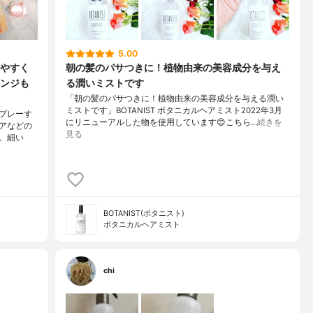
5.00
やすく
朝の髪のパサつきに！植物由来の美容成分を与え
ンジも
る潤いミストです
「朝の髪のパサつきに！植物由来の美容成分を与える潤い
ミストです」BOTANIST ボタニカルヘアミスト2022年3月
プレーす
にリニューアルした物を使用しています😊こちら…
続きを
アなどの
見る
。細い
BOTANIST(ボタニスト)
ボタニカルヘアミスト
chi