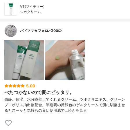
VT(ブイティー)
シカクリーム
バドママ★フォロバ100◎
5.00
べたつかないので夏にピッタリ。
鎮静、保湿、水分障壁してくれるクリーム。ツボクサエキス、グリーン
プロポリス抽出物配合。半透明の黄緑色のゲルクリームで肌に馴染ませ
るとスーッと気持ちの良い使用感で…
続きを見る