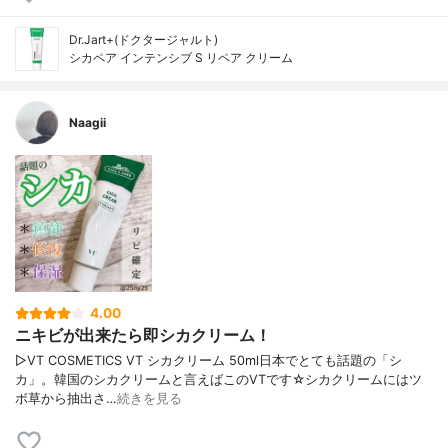
Dr.Jart+(ドクタージャルト)
シカペア インテンシブ S リペア クリーム
Naagii
4.00
ニキビが出来たら即シカクリーム！
▷VT COSMETICS VT シカクリーム 50ml日本でとても話題の「シ
カ」。韓国のシカクリームと言えばこのVTです☆シカクリームにはツ
ボ草から抽出さ…
続きを見る