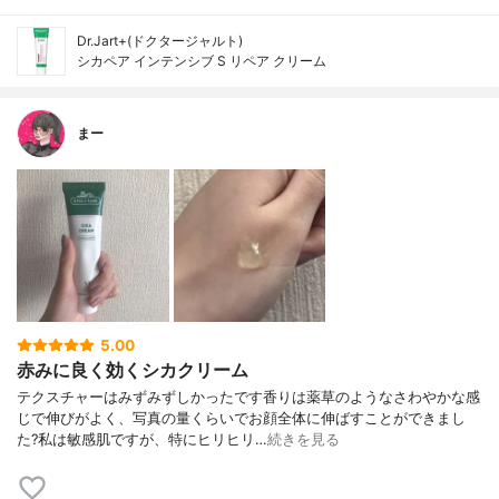
Dr.Jart+(ドクタージャルト)
シカペア インテンシブ S リペア クリーム
まー
5.00
赤みに良く効くシカクリーム
テクスチャーはみずみずしかったです香りは薬草のようなさわやかな感
じで伸びがよく、写真の量くらいでお顔全体に伸ばすことができまし
た?私は敏感肌ですが、特にヒリヒリ…
続きを見る