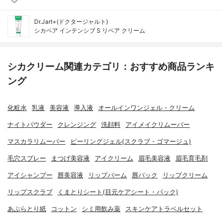
Dr.Jart+(ドクタージャルト)
シカペア インテンシブ S リペア クリーム
シカクリーム関連カテゴリ：おすすめ商品ランキ
ング
化粧水
乳液
美容液
導入液
オールインワンジェル・クリーム
ナイトパウダー
クレンジング
洗顔料
アイメイクリムーバー
マスカラリムーバー
ピーリングジェル(スクラブ・ゴマージュ)
毛穴スプレー
まつげ美容液
アイクリーム
眉毛美容液
眉毛育毛剤
アイシャンプー
唇美容液
リップバーム
唇パック
リップクリーム
リップスクラブ
くまとりシート(目元ケアシート・パック)
あぶらとり紙
コットン
シミ用飲み薬
スキンケアトラベルセット