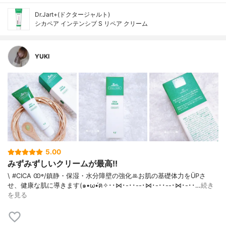
Dr.Jart+(ドクタージャルト)
シカペア インテンシブ S リペア クリーム
YUKI
5.00
みずみずしいクリームが最高!!
\ #CICA Ꙭ꙳/鎮静・保湿・水分障壁の強化‪ꔛ‬お肌の基礎体力をÜPさ
せ、健康な肌に導きます(๑•ω•́ฅ✧･･⋈･-･･--･⋈･-･･--･⋈･-･･…
続き
を見る