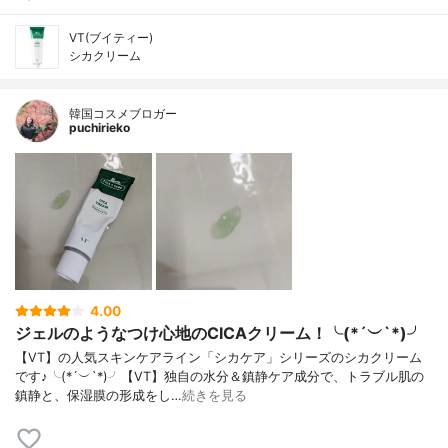
VT(ブイティー)
シカクリーム
韓国コスメブロガー
puchirieko
4.00
ジェルのようなつけ心地のCICAクリーム！╰(*´︶`*)╯
【VT】の人気スキンケアライン「シカケア」シリーズのシカクリーム
です♪╰(*´︶`*)╯【VT】独自の水分＆鎮静ケア成分で、トラブル肌の
鎮静と、保湿膜の形成をし…
続きを見る