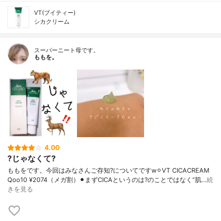
VT(ブイティー)
シカクリーム
スーパーニート母です。
ももを。
4.00
?じゃなくて?
ももをです。今回はみなさんご存知?についてですw⚪︎VT CICACREAM
Qoo10 ¥2074（メガ割）⚫︎まずCICAというのは?のことではなく“肌…
続
きを見る