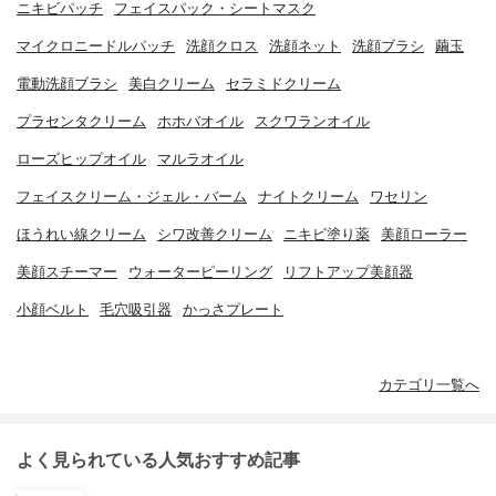
ニキビパッチ
フェイスパック・シートマスク
マイクロニードルパッチ
洗顔クロス
洗顔ネット
洗顔ブラシ
繭玉
電動洗顔ブラシ
美白クリーム
セラミドクリーム
プラセンタクリーム
ホホバオイル
スクワランオイル
ローズヒップオイル
マルラオイル
フェイスクリーム・ジェル・バーム
ナイトクリーム
ワセリン
ほうれい線クリーム
シワ改善クリーム
ニキビ塗り薬
美顔ローラー
美顔スチーマー
ウォーターピーリング
リフトアップ美顔器
小顔ベルト
毛穴吸引器
かっさプレート
カテゴリ一覧へ
よく見られている人気おすすめ記事