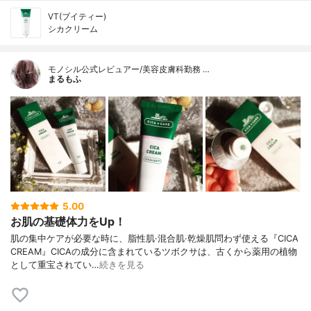
VT(ブイティー)
シカクリーム
モノシル公式レビュアー/美容皮膚科勤務 …
まるもふ
5.00
お肌の基礎体力をUp！
肌の集中ケアが必要な時に、脂性肌·混合肌·乾燥肌問わず使える『CICA
CREAM』CICAの成分に含まれているツボクサは、古くから薬用の植物
として重宝されてい…
続きを見る