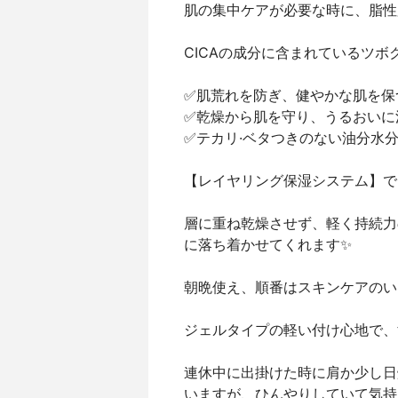
肌の集中ケアが必要な時に、脂性肌·
CICAの成分に含まれているツ
︎︎︎︎✅肌荒れを防ぎ、健やかな肌を
︎︎︎︎✅乾燥から肌を守り、うるおい
︎︎︎︎✅テカリ·ベタつきのない油分
【レイヤリング保湿システム】で
層に重ね乾燥させず、軽く持続力
に落ち着かせてくれます✨
朝晩使え、順番はスキンケアのい
ジェルタイプの軽い付け心地で、
連休中に出掛けた時に肩か少し日
いますが、ひんやりしていて気持