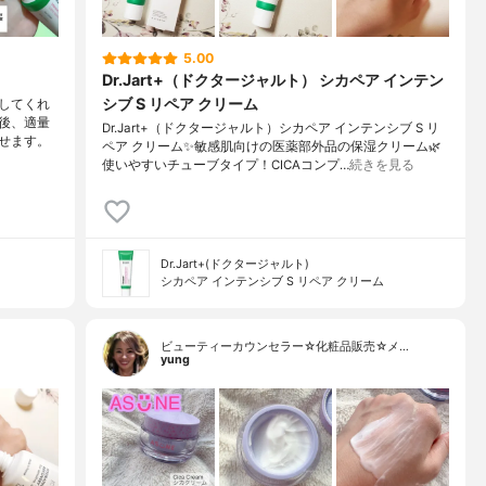
5.00
Dr.Jart+（ドクタージャルト） シカペア インテン
シブ S リペア クリーム
してくれ
後、適量
Dr.Jart+（ドクタージャルト）シカペア インテンシブ S リ
せます。
ペア クリーム✨敏感肌向けの医薬部外品の保湿クリーム🌿
使いやすいチューブタイプ！CICAコンプ…
続きを見る
Dr.Jart+(ドクタージャルト)
シカペア インテンシブ S リペア クリーム
ビューティーカウンセラー☆化粧品販売☆メ…
yung