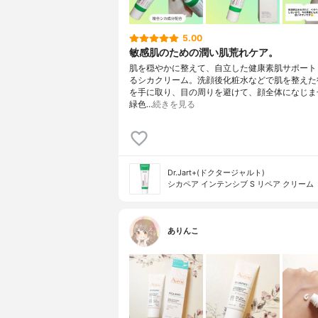
5.00
敏感肌のための潤い肌荒れケア。
肌を穏やかに整えて、自立した健康素肌サポート
るシカクリーム。洗顔後化粧水などで肌を整えた
を手に取り、目の周りを避けて、顔全体になじま
緑色…
続きを見る
Dr.Jart+(ドクタージャルト)
シカペア インテンシブ S リペア クリーム
ありんこ