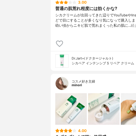
3.00
普通の肌荒れ程度には効くかな?
シカクリームが出回ってきた辺りでYouTubeやInst
どで目にすることが多くなり気になって購入しま
幼い頃からニキビ肌で荒れまくった私の肌に…
続
Dr.Jart+(ドクタージャルト)
シカペア インテンシブ S リペア クリーム
コスメ好き主婦
minori
4.00