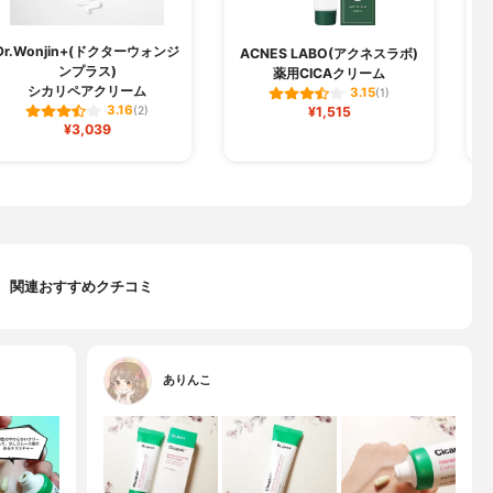
Dr.Wonjin+(ドクターウォンジ
ACNES LABO(アクネスラボ)
ンプラス)
薬用CICAクリーム
シカリペアクリーム
3.15
(1)
3.16
(2)
¥1,515
¥3,039
関連おすすめクチコミ
ありんこ