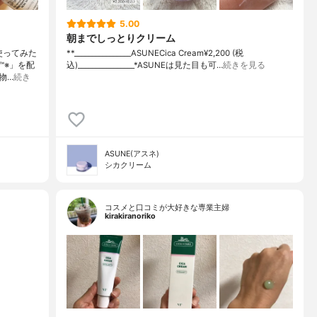
5.00
朝までしっとりクリーム
使ってみた
**⁡________________⁡ASUNE⁡Cica Cream¥2,200 (税
™※」を配
込)⁡________________⁡⁡⁡⁡*ASUNEは見た目も可…
続きを見る
物…
続き
ASUNE(アスネ)
シカクリーム
コスメと口コミが大好きな専業主婦
kirakiranoriko