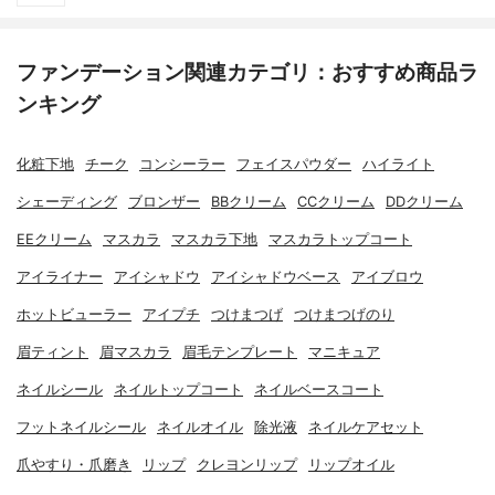
ファンデーション関連カテゴリ：おすすめ商品ラ
ンキング
化粧下地
チーク
コンシーラー
フェイスパウダー
ハイライト
シェーディング
ブロンザー
BBクリーム
CCクリーム
DDクリーム
EEクリーム
マスカラ
マスカラ下地
マスカラトップコート
アイライナー
アイシャドウ
アイシャドウベース
アイブロウ
ホットビューラー
アイプチ
つけまつげ
つけまつげのり
眉ティント
眉マスカラ
眉毛テンプレート
マニキュア
ネイルシール
ネイルトップコート
ネイルベースコート
フットネイルシール
ネイルオイル
除光液
ネイルケアセット
爪やすり・爪磨き
リップ
クレヨンリップ
リップオイル