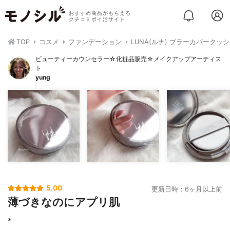
おすすめ商品がもらえる
クチコミポイ活サイト
TOP
コスメ
ファンデーション
LUNA(ルナ) ブラーカバークッ
ビューティーカウンセラー☆化粧品販売☆メイクアップアーティス
ト
yung
5.00
更新日時：6ヶ月以上前
薄づきなのにアプリ肌
*