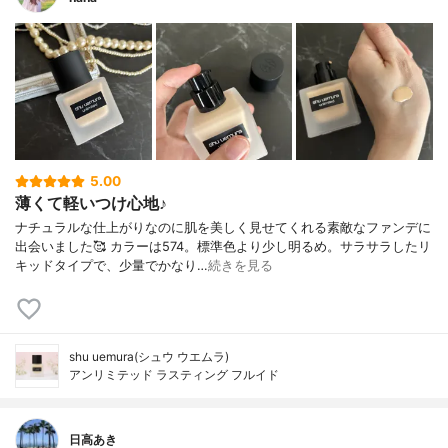
5.00
薄くて軽いつけ心地♪
ナチュラルな仕上がりなのに肌を美しく見せてくれる素敵なファンデに
出会いました🥰 カラーは574。標準色より少し明るめ。サラサラしたリ
キッドタイプで、少量でかなり…
続きを見る
shu uemura(シュウ ウエムラ)
アンリミテッド ラスティング フルイド
日高あき