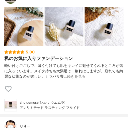
5.00
私のお気に入りファンデーション
軽い付けごごちで、薄く付けても肌をキレイに魅せてくれるところが気
に入っています。メイク持ちも大満足で、崩れはしますが、崩れても綺
麗な状態なのが嬉しい。カラバリ豊…
続きを見る
shu uemura(シュウ ウエムラ)
アンリミテッド ラスティング フルイド
りりー