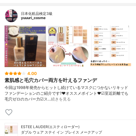
日本化粧品検定3級
yuuuri_cosme
4.00
素肌感と毛穴カバー両方を叶えるファンデ
今回は1998年発売からヒットし続けているマスクにつかないリキッド
ファンデーションのご紹介です?❤︎オススメポイント❤︎☑︎至近距離でも
毛穴ゼロのカバー力☑︎ス…
続きを見る
ESTEE LAUDER(エスティローダー)
ダブル ウェア ステイ イン プレイス メークアップ