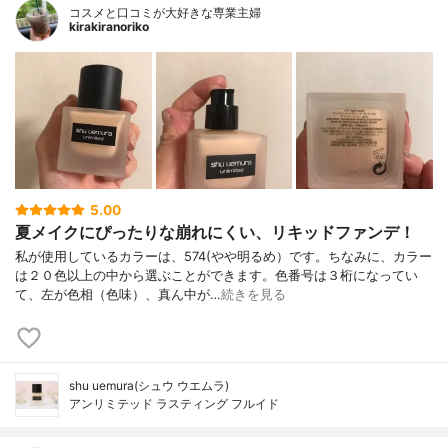
コスメと口コミが大好きな専業主婦
kirakiranoriko
5.00
夏メイクにぴったりな崩れにくい、リキッドファンデ！
私が使用しているカラーは、574(やや明るめ）です。ちなみに、カラー
は２０色以上の中から選ぶことができます。色番号は３桁になってい
て、左が色相（色味）、真ん中が…
続きを見る
shu uemura(シュウ ウエムラ)
アンリミテッド ラスティング フルイド