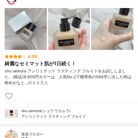
4.00
綺麗なセミマット肌が1日続く！
shu uemura アンリミテッド ラスティング フルイドをお試ししまし
た。(税込)6,600円カラーは、人気No.2で標準色の564手に出した時は
暗めかなと…
続きを見る
shu uemura(シュウ ウエムラ)
アンリミテッド ラスティング フルイド
美容ブロガー