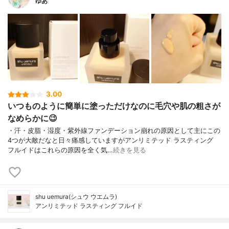
ゆあ
3.00
いつものように簡単に塗っただけなのに毛穴や肌の粗さが
なめらかに😉
・汗・皮脂・湿度・紫外線ファンデーション崩れの原因として主にこの
4つが大敵だなと日々痛感していますがアンリミテッド ラスティング
フルイドはこれらの原因を全く気…
続きを見る
shu uemura(シュウ ウエムラ)
アンリミテッド ラスティング フルイド