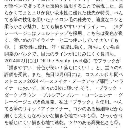
が筆ペンで培ってきた技術を活用することで実現した、柔
らかくてまとまりが良い吸水性に優れた穂先が特長。ぺん
てる筆の技術を用いたナイロン毛の穂先で、適度なコシと
柔らかさが魅力、とても描きやすいアイライナー。 （※グ
レーベージュはフェルトチップを採用、こちらは発色が良
く、濃いめのアイライナーと二つ使いしていただいても
◎。） 速乾性に優れ、汗・皮脂に強く、落ちにくい独自
開発のバルクで、目元のラインがにじみにくく長持ち。
2024年2月にはLDK the Beauty（web版）でブラックが
「描きやすい！発色が良い！落ちにくい！」と、堂々のA
評価を受賞。また、先日12月6日には、コスメルポ 年間ベ
ストコスメ2024 ベースメイク・メークアップ部門 アイラ
イナーにおいて、堂々の3位に輝いたそう。・ブラック ・
ダークブラウン ・プルシアンブルー ・ローシェンナ ・グ
レーベージュ の5色展開。私は『ブラック』を使用。ぺん
てる筆のリキッドアイライナー。コシのある極細筆だから
細くも太くもなめらかな描き心地でハネも◎。ひっかかり
を感じにくい描き心地で速乾。ツヤのある高発色さも◎。