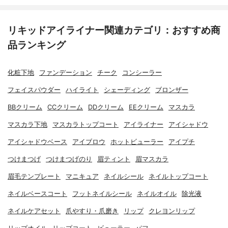
リキッドアイライナー関連カテゴリ：おすすめ商
品ランキング
化粧下地
ファンデーション
チーク
コンシーラー
フェイスパウダー
ハイライト
シェーディング
ブロンザー
BBクリーム
CCクリーム
DDクリーム
EEクリーム
マスカラ
マスカラ下地
マスカラトップコート
アイライナー
アイシャドウ
アイシャドウベース
アイブロウ
ホットビューラー
アイプチ
つけまつげ
つけまつげのり
眉ティント
眉マスカラ
眉毛テンプレート
マニキュア
ネイルシール
ネイルトップコート
ネイルベースコート
フットネイルシール
ネイルオイル
除光液
ネイルケアセット
爪やすり・爪磨き
リップ
クレヨンリップ