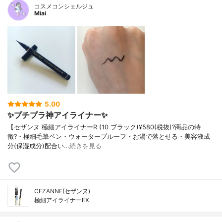
コスメコンシェルジュ
Miai
5.00
✨プチプラ神アイライナー✨
【セザンヌ 極細アイライナーR (10 ブラック)¥580(税抜)?商品の特
徴?・極細毛筆ペン・ウォータープルーフ・お湯で落とせる・美容液成
分(保湿成分)配合い…
続きを見る
CEZANNE(セザンヌ)
極細アイライナーEX