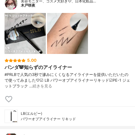
美容モニター、コスメ大好き♡、日本化粧品…
木戸咲夜
5.00
パンダ🐼知らずのアイライナー
#PRLBで人気の3秒で滲みにくくなるアイライナーを提供いただいたの
で使ってみました♡☑︎ LB パワーオブアイライナーリキッド☑︎PE-1 ジェ
ットブラック …
続きを見る
LB(エルビー)
パワーオブアイライナー リキッド