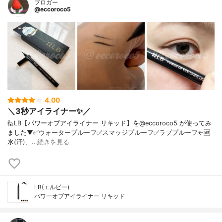
ブロガー
@eccoroco5
4.00
＼3秒アイライナー✨／ ⁡ ⁡
🙋LB【パワーオブアイライナー リキッド】を@eccoroco5 が使ってみ
ました⁡⁡⁡▼⁡✅ウォータープルーフ✅スマッジプルーフ✅ラブプルーフ←🆕⁡
水(汗)、…
続きを見る
LB(エルビー)
パワーオブアイライナー リキッド