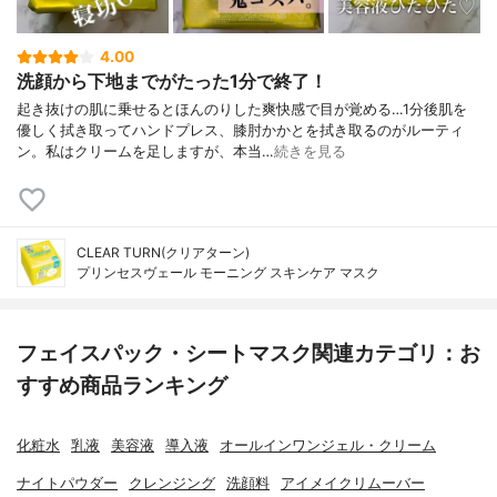
4.00
洗顔から下地までがたった1分で終了！
起き抜けの肌に乗せるとほんのりした爽快感で目が覚める…1分後肌を
優しく拭き取ってハンドプレス、膝肘かかとを拭き取るのがルーティ
ン。私はクリームを足しますが、本当…
続きを見る
CLEAR TURN(クリアターン)
プリンセスヴェール モーニング スキンケア マスク
フェイスパック・シートマスク関連カテゴリ：お
すすめ商品ランキング
化粧水
乳液
美容液
導入液
オールインワンジェル・クリーム
ナイトパウダー
クレンジング
洗顔料
アイメイクリムーバー