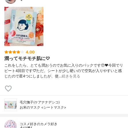
4.00
潤ってモチモチ肌に♡
これをしたら、とても潤おうのでお気に入りのパックです🥺❤今回でリ
ピート4回目です♡⃛ただ、シートが少し硬いので空気が入りやすいと感
じたので星4つにしましたが、使…
続きを見る
毛穴撫子(ケアナナデシコ)
お米のマスク <シートマスク>
コスメ好きのカメラ好き
うにぽん