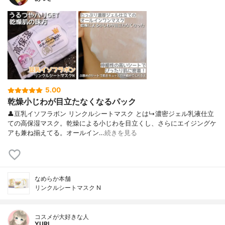
5.00
乾燥小じわが目立たなくなるパック
👤豆乳イソフラボン リンクルシートマスク とは↳濃密ジェル乳液仕立
ての高保湿マスク。乾燥による小じわを目立くし、さらにエイジングケ
アも兼ね揃えてる。オールイン…
続きを見る
なめらか本舗
リンクルシートマスク N
コスメが大好きな人
YURI