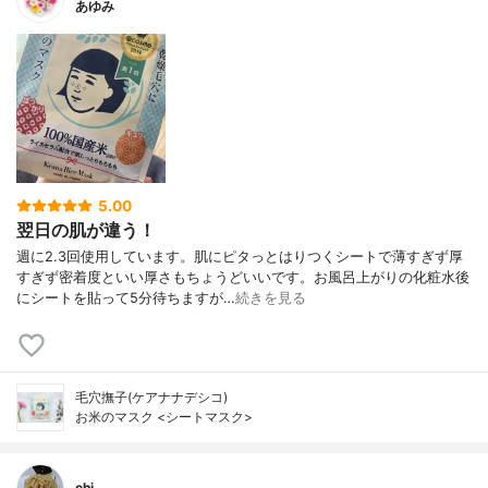
あゆみ
5.00
翌日の肌が違う！
週に2.3回使用しています。肌にピタっとはりつくシートで薄すぎず厚
すぎず密着度といい厚さもちょうどいいです。お風呂上がりの化粧水後
にシートを貼って5分待ちますが…
続きを見る
毛穴撫子(ケアナナデシコ)
お米のマスク <シートマスク>
chi