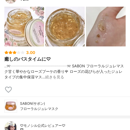
3.00
癒しのバスタイムに♡
..୨୧┈┈┈┈┈┈┈┈┈┈┈┈┈┈┈୨୧ SABON フローラルジュレマス
ク甘く華やかなローズブーケの香り🌹 ローズの花びらが入ったジュレ
タイプの集中保湿マス…
続きを見る
SABON(サボン)
フローラルジュレマスク
♡モノシル公式レビュアー♡
♡