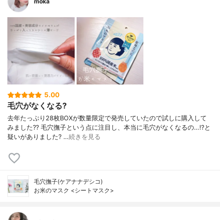
moka
5.00
毛穴がなくなる?
去年たっぷり28枚BOXが数量限定で発売していたので試しに購入して
みました?? 毛穴撫子という点に注目し、本当に毛穴がなくなるの…⁉︎と
疑いがありました? …
続きを見る
毛穴撫子(ケアナナデシコ)
お米のマスク <シートマスク>