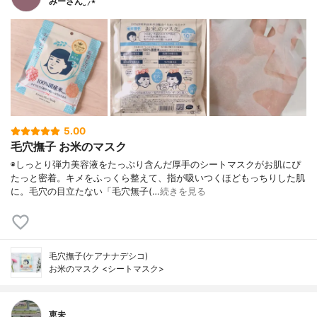
みーさん¨̮⸝⋆
5.00
毛穴撫子 お米のマスク
◉しっとり弾力美容液をたっぷり含んだ厚手のシートマスクがお肌にぴ
たっと密着。キメをふっくら整えて、指が吸いつくほどもっちりした肌
に。毛穴の目立たない「毛穴無子(…
続きを見る
毛穴撫子(ケアナナデシコ)
お米のマスク <シートマスク>
恵未