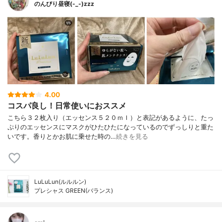
のんびり昼寝(-_-)zzz
4.00
コスパ良し！日常使いにおススメ
こちら３２枚入り（エッセンス５２０ｍｌ）と表記があるように、たっ
ぷりのエッセンスにマスクがひたひたになっているのでずっしりと重た
いです。香りとかお肌に乗せた時の…
続きを見る
LuLuLun(ルルルン)
プレシャス GREEN(バランス)