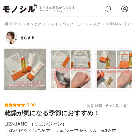
おすすめ商品がもらえる
クチコミポイ活サイト
TOP
スキンケア
フェイスパック・シートマスク
LIENJANG
きむまる
5.00
更新日時：6ヶ月以上前
乾燥が気になる季節におすすめ！
LIENJANG （リエンジャン）
「冬のビタミンCケア」スキンケアセットをご紹介♡