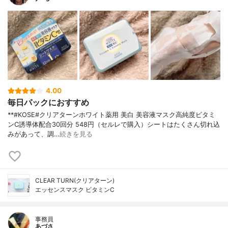
4.00
毎日パックにおすすめ
**#KOSE#クリアターンホワイト薬用 美白 美容液マスク高純度ビタミ
ンC誘導体配合⁡30回分 548円（セルレで購入）⁡シートはたくさん切れ込
みがあって、調…
続きを見る
CLEAR TURN(クリアターン)
エッセンスマスク ビタミンC
事務員
あづさ