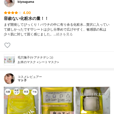
biyouguma
4.00
容赦ない化粧水の量！！
まず開発してびっくり！パウチの中に有り余る化粧水...贅沢に入ってい
て嬉しかったです♡シートは少し分厚めで広げやすく、敏感肌の私は
少々肌に対して固く感じました。…
続きを見る
毛穴撫子(ケアナナデシコ)
お米のマスク <シートマスク>
コスメレビュアー
マト子