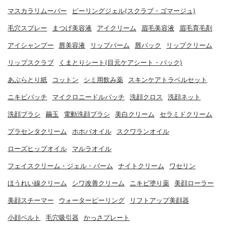
マスカラリムーバー
ピーリングジェル(スクラブ・ゴマージュ)
毛穴スプレー
まつげ美容液
アイクリーム
眉毛美容液
眉毛育毛剤
アイシャンプー
唇美容液
リップバーム
唇パック
リップクリーム
リップスクラブ
くまとりシート(目元ケアシート・パック)
あぶらとり紙
コットン
シミ用飲み薬
スキンケアトラベルセット
ニキビパッチ
マイクロニードルパッチ
洗顔クロス
洗顔ネット
洗顔ブラシ
繭玉
電動洗顔ブラシ
美白クリーム
セラミドクリーム
プラセンタクリーム
ホホバオイル
スクワランオイル
ローズヒップオイル
マルラオイル
フェイスクリーム・ジェル・バーム
ナイトクリーム
ワセリン
ほうれい線クリーム
シワ改善クリーム
ニキビ塗り薬
美顔ローラー
美顔スチーマー
ウォーターピーリング
リフトアップ美顔器
小顔ベルト
毛穴吸引器
かっさプレート