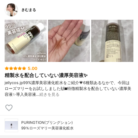
きむまる
5.00
精製水を配合していない濃厚美容液✨
jellycos.jp99%濃厚美容液化粧水をご紹介💗6種類あるなかで、今回は
ローズマリーをお試ししました🙌⬛︎特徴精製水を配合していない濃厚美
容液✨導入美容液…
続きを見る
PURINGTION(プリングション)
99％ローズマリー美容液化粧水