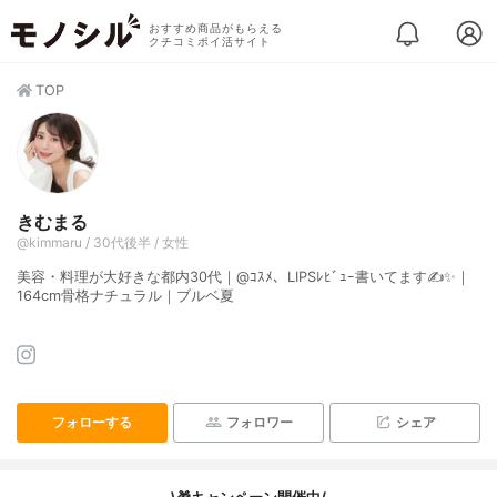
おすすめ商品がもらえる
クチコミポイ活サイト
TOP
きむまる
@kimmaru / 30代後半 / 女性
美容・料理が大好きな都内30代｜@ｺｽﾒ、LIPSﾚﾋﾞｭｰ書いてます✍️✨｜
164cm骨格ナチュラル｜ブルベ夏
フォローする
フォロワー
シェア