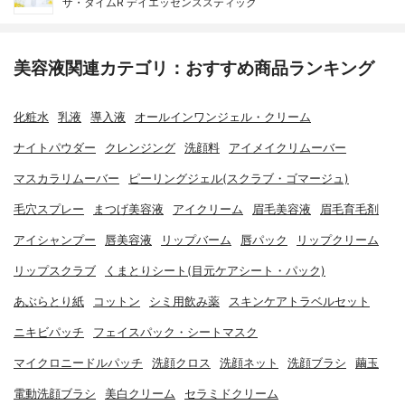
ザ・タイムR デイエッセンススティック
美容液関連カテゴリ：おすすめ商品ランキング
化粧水
乳液
導入液
オールインワンジェル・クリーム
ナイトパウダー
クレンジング
洗顔料
アイメイクリムーバー
マスカラリムーバー
ピーリングジェル(スクラブ・ゴマージュ)
毛穴スプレー
まつげ美容液
アイクリーム
眉毛美容液
眉毛育毛剤
アイシャンプー
唇美容液
リップバーム
唇パック
リップクリーム
リップスクラブ
くまとりシート(目元ケアシート・パック)
あぶらとり紙
コットン
シミ用飲み薬
スキンケアトラベルセット
ニキビパッチ
フェイスパック・シートマスク
マイクロニードルパッチ
洗顔クロス
洗顔ネット
洗顔ブラシ
繭玉
電動洗顔ブラシ
美白クリーム
セラミドクリーム