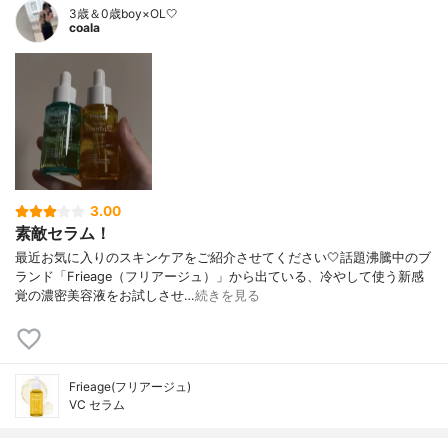
3歳＆0歳boy×OL🤍
coala
3.00
素敵セラム！
最近お気に入りのスキンケアをご紹介させてください🤍話題沸騰中のブ
ランド「Frieage（フリアージュ）」から出ている、冷やして使う新感
覚の濃密美容液をお試しさせ…
続きを見る
Frieage(フリアージュ)
VC セラム