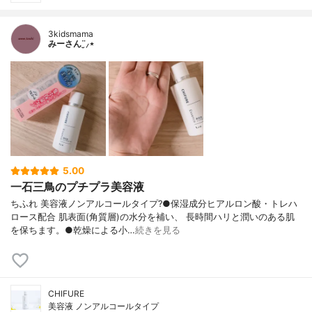
3kidsmama
みーさん¨̮⸝⋆
5.00
一石三鳥のプチプラ美容液
ちふれ 美容液ノンアルコールタイプ?●保湿成分ヒアルロン酸・トレハ
ロース配合 肌表面(角質層)の水分を補い、 長時間ハリと潤いのある肌
を保ちます。●乾燥による小…
続きを見る
CHIFURE
美容液 ノンアルコールタイプ