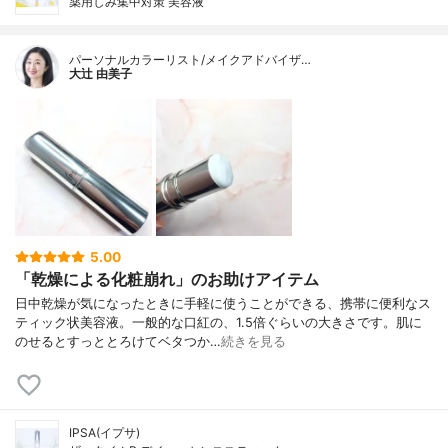
薬用しみ集中対策 美容液
パーソナルカラーリスト/メイクアドバイザ…
大辻 由美子
5.00
「乾燥による化粧崩れ」のお助けアイテム
日中乾燥が気になったときに手軽に使うことができる、携帯に便利なス
ティック状美容液。一般的な口紅の、1.5倍ぐらいの大きさです。肌に
のせるとすっととろけてベタつか…
続きを見る
IPSA(イプサ)