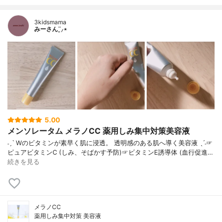
3kidsmama
みーさん¨̮⸝⋆
5.00
メンソレータム メラノCC 薬用しみ集中対策美容液
˗ˏˋ Wのビタミンが素早く肌に浸透。 透明感のある肌へ導く美容液 ˎˊ˗☞
ピュアビタミンC (しみ、そばかす予防)☞ビタミンE誘導体 (血行促進…
続きを見る
メラノCC
薬用しみ集中対策 美容液