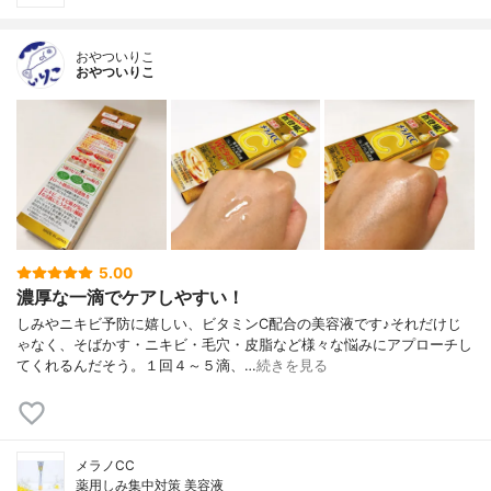
おやついりこ
おやついりこ
5.00
濃厚な一滴でケアしやすい！
しみやニキビ予防に嬉しい、ビタミンC配合の美容液です♪それだけじ
ゃなく、そばかす・ニキビ・毛穴・皮脂など様々な悩みにアプローチし
てくれるんだそう。１回４～５滴、…
続きを見る
メラノCC
薬用しみ集中対策 美容液