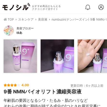
おすすめ商品がもらえる
クチコミポイ活サイト
TOP
スキンケア
美容液
numbuzin(ナンバーズイン) 9番 N
美容ブロガー
ゆあ
4.00
更新日時：6ヶ月以上前
9番 NMNバイオリフト濃縮美容液
年齢肌の要因となるシワ・たるみ・肌のハリなど
それらの改善に期待が持てる成分の1つとされ最近定番に