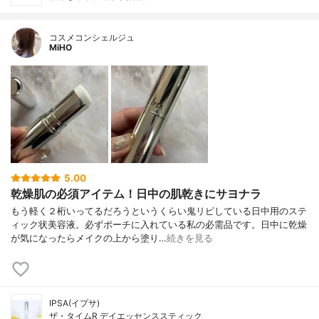
コスメコンシェルジュ
MiHO
5.00
乾燥肌の必須アイテム！日中の肌乾きにサヨナラ
もう軽く２桁いってるだろうというくらい鬼リピしている日中用のステ
ィック状美容液。必ずポーチに入れている私の必需品です。日中に乾燥
が気になったらメイクの上から塗り…
続きを見る
IPSA(イプサ)
ザ・タイムR デイエッセンススティック