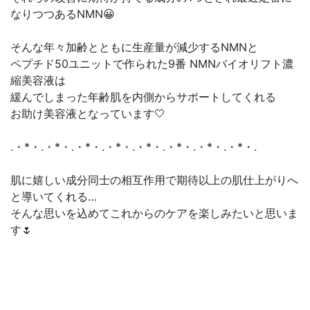
なりつつあるNMN😀
そんな年々加齢とともに生産量が減少するNMNと
ペプチド50ユニットで作られた9番 NMNバイオリフト濃
縮美容液は
緩んでしまった年齢肌を内側からサポートしてくれる
お助け美容液となっています🤍
.・*・.・*・.・*・.・*・.・*・.・*・.・*・.・*・.
肌に嬉しい成分同士の相互作用で期待以上の肌仕上がりへ
と導いてくれる…
そんな思いを込めてこれからのケアを楽しみたいと思いま
す🌷