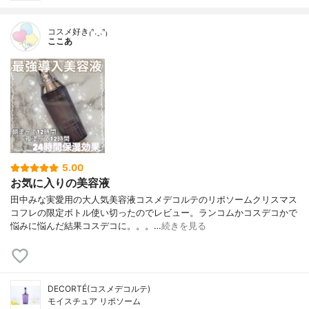
コスメ好き₍ᐢ.ˬ.ᐢ₎
ここあ
5.00
お気に入りの美容液
田中みな実愛用の大人気美容液コスメデコルテのリポソームクリスマス
コフレの限定ボトル使い切ったのでレビュー。ランコムかコスデコかで
悩みに悩んだ結果コスデコに。。。…
続きを見る
DECORTÉ(コスメデコルテ)
モイスチュア リポソーム