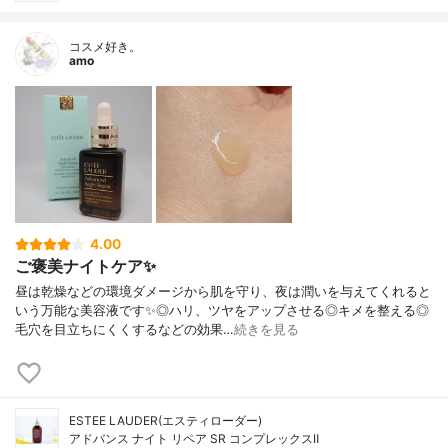
コスメ好き。
amo
4.00
ご褒美ナイトケア✨
昼は乾燥などの環境ダメージから肌を守り、夜は潤いを与えてくれると
いう万能な美容液です✨◎ハリ、ツヤをアップさせる◎キメを整える◎
毛穴を目立ちにくくするなどの効果…
続きを見る
ESTEE LAUDER(エスティローダー)
アドバンス ナイト リペア SR コンプレックスⅡ