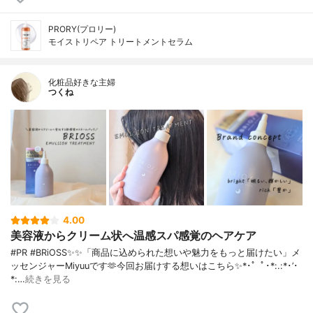
PRORY(プロリー)
モイストリペア トリートメントセラム
化粧品好きな主婦
つくね
4.00
美容液からクリーム状へ温感スパ感覚のヘアケア
#PR #BRiOSS✨✨「商品に込められた想いや魅力をもっと届けたい」メ
ッセンジャーMiyuuです🫶今回お届けする想いはこちら✨*･゜ﾟ･*:.:*･’･
*:…
続きを見る