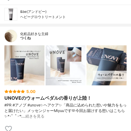
&be(アンドビー)
ヘビーグロウトリートメント
化粧品好きな主婦
つくね
5.00
UNOVEのウォームペダルの香りが上陸！
#PR #アノブ #unove✨ヘアケア✨「商品に込められた想いや魅力をもっ
と届けたい」メッセンジャーMiyuuです🫶今回お届けする想いはこちら
✨*･゜ﾟ･*:…
続きを見る