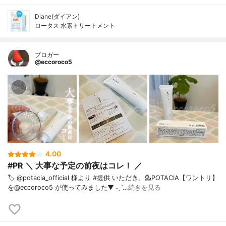
Diane(ダイアン)
ロータス 水素トリートメント
ブロガー
@eccoroco5
4.00
#PR ＼ 大事な予定の前夜はコレ！ ／
🏷️ @potacia_official 様より #提供 いただき、⁡⁡💁POTACIA【ワントリ】
を@eccoroco5 が使ってみました⁡⁡▼⁡⁡⁡ ˗ˏˋ…
続きを見る