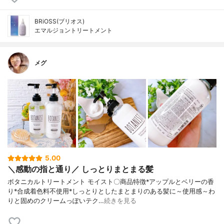
BRiOSS(ブリオス)
エマルジョントリートメント
メグ
5.00
＼感動の指と通り／ しっとりまとまる髪
ボタニカルトリートメント モイスト〇商品特徴*アップルとベリーの香
り*合成着色料不使用*しっとりとしたまとまりのある髪に～使用感～わ
りと固めのクリームっぽいテク…
続きを見る