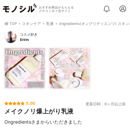
おすすめ商品がもらえる
クチコミポイ活サイト
TOP
スキンケア
乳液
óngredients(オングリディエンツ) 
コスメ好き
Eririn
5.00
更新日時：6ヶ月以上前
メイクノリ爆上がり乳液
Ongredientsさまからいただきました