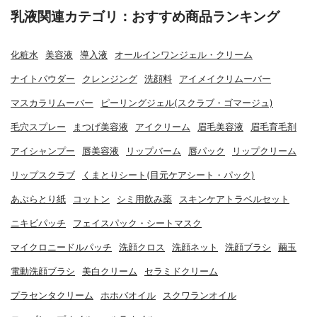
乳液関連カテゴリ：おすすめ商品ランキング
化粧水
美容液
導入液
オールインワンジェル・クリーム
ナイトパウダー
クレンジング
洗顔料
アイメイクリムーバー
マスカラリムーバー
ピーリングジェル(スクラブ・ゴマージュ)
毛穴スプレー
まつげ美容液
アイクリーム
眉毛美容液
眉毛育毛剤
アイシャンプー
唇美容液
リップバーム
唇パック
リップクリーム
リップスクラブ
くまとりシート(目元ケアシート・パック)
あぶらとり紙
コットン
シミ用飲み薬
スキンケアトラベルセット
ニキビパッチ
フェイスパック・シートマスク
マイクロニードルパッチ
洗顔クロス
洗顔ネット
洗顔ブラシ
繭玉
電動洗顔ブラシ
美白クリーム
セラミドクリーム
プラセンタクリーム
ホホバオイル
スクワランオイル