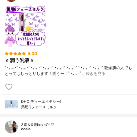
5.00
☆潤う乳液☆
ﾟ･｡.｡･ﾟ･｡.｡･ﾟ･｡.｡･ﾟ･｡.｡･ﾟ･｡.｡･ﾟ･｡.｡･ﾟﾟ･｡.｡･ﾟ･｡.｡･ﾟ乾燥肌の人でも
とってもしっとりします！潤うー！ﾟ･｡.｡･ﾟ…
続きを見る
DHC(ディーエイチシー)
薬用Qフェースミルク
3歳＆0歳boy×OL🤍
coala