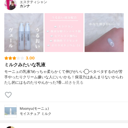
エステティシャン
カンナ
3.00
ミルクみたいな乳液
モーニュの乳液?めっちゃ柔らかくて伸びがいい◯ベタベタするのが苦
手やったりクリーム嫌いな人にいいかも！保湿力はあんまりないからわ
たし的にはものたりやんかった?香…
続きを見る
Moonyu(モーニュ)
モイスチュア ミルク