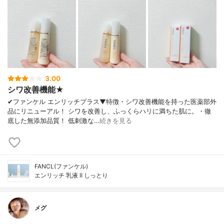
3.00
シワ改善機能★
✔︎ファンケル エンリッチプラス▼特徴・シワ改善機能を持った医薬部外
品にリニューアル！ シワを改善し、ふっくらハリに満ちた肌に。・徹
底した無添加品質！ 低刺激な…
続きを見る
FANCL(ファンケル)
エンリッチ 乳液 II しっとり
メグ