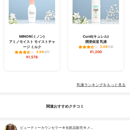
MINON(ミノン)
Curél(キュレル)
アミノモイスト モイストチャ
潤浸保湿 乳液
ージ ミルク
3.99
(13)
¥1,200
3.99
(27)
¥1,578
乳液ランキングをもっと見る
関連おすすめクチコミ
ビューティーカウンセラー☆化粧品販売☆メ…