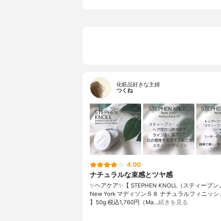
化粧品好きな主婦
つくね
4.00
ナチュラルな束感とツヤ感
✨ヘアケア✨【 STEPHEN KNOLL（スティーブ
New York マディソン５８ ナチュラルフィニッシ
】50g 税込1,760円（Ma…
続きを見る