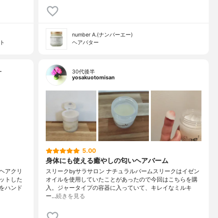
number A.(ナンバーエー)
ト
ヘアバター
ー
30代後半
yosakuotomisan
5.00
身体にも使える癒やしの匂いヘアバーム
ヘアクリ
スリークbyサラサロン ナチュラルバームスリークはイゼン
ットした
オイルを使用していたことがあったので今回はこちらを購
をハンド
入。ジャータイプの容器に入っていて、キレイなミルキ
ー…
続きを見る