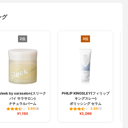
ング
2位
3位
sleek by sarasalon(スリーク
PHILIP KINGSLEY(フィリップ
バイ サラサロン)
キングスレー)
ナチュラルバーム
ポリッシング セラム
3.66
3.66
(8)
(1)
¥1,190
¥3,096