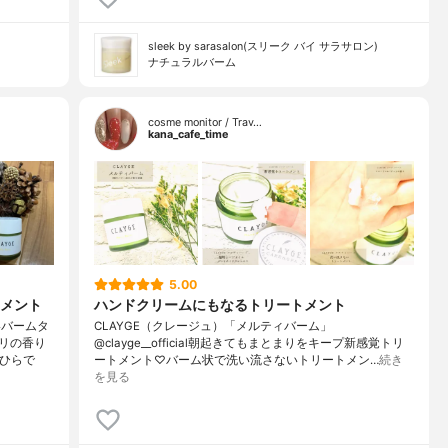
sleek by sarasalon(スリーク バイ サラサロン)
ナチュラルバーム
cosme monitor / Trav…
kana_cafe_time
5.00
メント
ハンドクリームにもなるトリートメント
いバームタ
CLAYGE（クレージュ）「メルティバーム」
リの香り
@clayge__official朝起きてもまとまりをキープ新感覚トリ
のひらで
ートメント♡バーム状で洗い流さないトリートメン…
続き
を見る