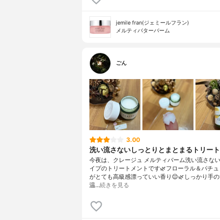
jemile fran(ジェミールフラン)
メルティバターバーム
ごん
3.00
洗い流さないしっとりとまとまるトリート
今夜は、クレージュ メルティバーム洗い流さな
イプのトリートメントです🌿フローラル＆パチュ
がとても高級感漂っていい香り😌🌿しっかり手
温…
続きを見る