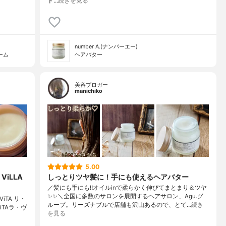
ド…
続きを見る
number A.(ナンバーエー)
ーム
ヘアバター
美容ブロガー
manichiko
5.00
iLLA
しっとりツヤ髪に！手にも使えるヘアバター
／髪にも手にも‼︎オイルinで柔らかく伸びてまとまり＆ツヤ
✨✨＼全国に多数のサロンを展開するヘアサロン、Agu.グ
iTA リ・
ループ。リーズナブルで店舗も沢山あるので、とて…
続き
ViTAラ・ヴ
を見る