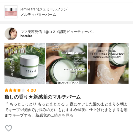
jemile fran(ジェミールフラン)
メルティバターバーム
ママ美容発信〈@コスメ認定ビューティーパ…
haruka
4.00
癒しの香り★新感覚のマルチバーム
『 もっとしっとり もっとまとまる 』夜にケアした髪のまとまりを朝ま
でキープ✨寝癖でお悩みの方にもおすすめ😌⁡⁡夜に仕上げたまとまりを朝
までキープする、新感覚の…
続きを見る