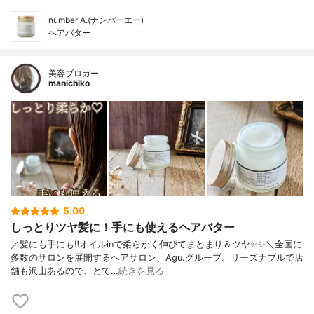
number A.(ナンバーエー)
ヘアバター
美容ブロガー
manichiko
5.00
しっとりツヤ髪に！手にも使えるヘアバター
／髪にも手にも‼︎オイルinで柔らかく伸びてまとまり＆ツヤ✨✨＼全国に
多数のサロンを展開するヘアサロン、Agu.グループ。リーズナブルで店
舗も沢山あるので、とて…
続きを見る