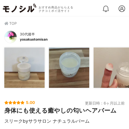
おすすめ商品がもらえる
クチコミポイ活サイト
TOP
30代後半
yosakuotomisan
5.00
更新日時：6ヶ月以上前
身体にも使える癒やしの匂いヘアバーム
スリークbyサラサロン ナチュラルバーム