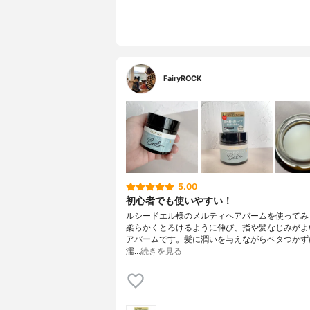
FairyROCK
5.00
初心者でも使いやすい！
ルシードエル様のメルティヘアバームを使ってみ
柔らかくとろけるように伸び、指や髪なじみがよ
アバームです。髪に潤いを与えながらベタつかず
濡…
続きを見る