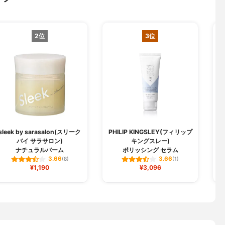
2位
3位
sleek by sarasalon(スリーク
PHILIP KINGSLEY(フィリップ
バイ サラサロン)
キングスレー)
ナチュラルバーム
ポリッシング セラム
3.66
3.66
(8)
(1)
¥1,190
¥3,096