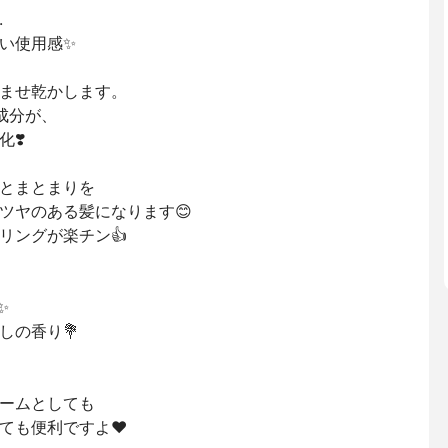
.
い使用感✨
ませ乾かします。
成分が、
❣️
とまとまりを
ツヤのある髪になります😊
リングが楽チン👍
✨
しの香り💐
ームとしても
ても便利ですよ❤️