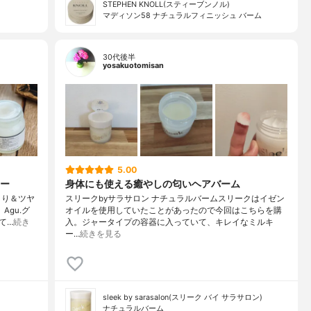
STEPHEN KNOLL(スティーブンノル)
マディソン58 ナチュラルフィニッシュ バーム
30代後半
yosakuotomisan
5.00
ー
身体にも使える癒やしの匂いヘアバーム
まり＆ツヤ
スリークbyサラサロン ナチュラルバームスリークはイゼン
gu.グ
オイルを使用していたことがあったので今回はこちらを購
て…
続き
入。ジャータイプの容器に入っていて、キレイなミルキ
ー…
続きを見る
sleek by sarasalon(スリーク バイ サラサロン)
ナチュラルバーム