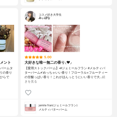
コスメ好き大学生
みぃぽな
5.00
メント
大好きな唯一無二の香り⸜❤︎⸝‍
いバームタ
【愛用ストックバーム】▫️#ジェミールフラン #メルティバ
リの香り
ターバーム✔めっちゃいい香り！フローラル×フルーティー
のひらで
の甘酸っぱい香り！これがほんっとうにいい香りで大…
続
きを見る
jemile fran(ジェミールフラン)
メルティバターバーム