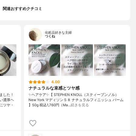
関連おすすめクチコミ
化粧品好きな主婦
つくね
4.00
ナチュラルな束感とツヤ感
ました！
✨ヘアケア✨【 STEPHEN KNOLL（スティーブンノル）
い濃厚ヘ
New York マディソン５８ ナチュラルフィニッシュ バーム
にツヤ・
】50g 税込1,760円（Ma…
続きを見る