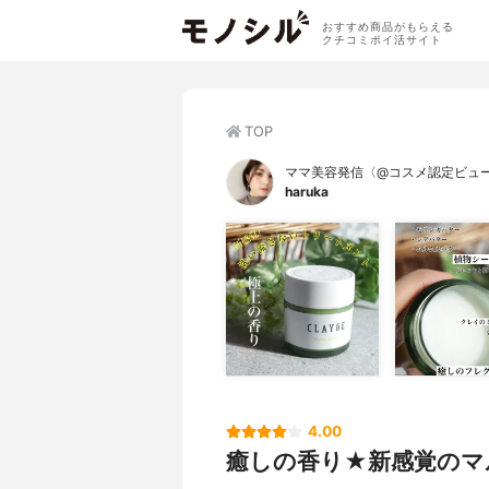
おすすめ商品がもらえる
クチコミポイ活サイト
TOP
ママ美容発信〈@コスメ認定ビュ
haruka
4.00
癒しの香り★新感覚のマ