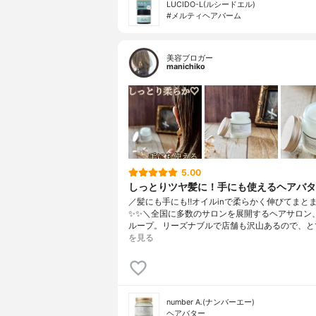
LUCIDO-L(ルシードエル)
#メルティヘアバーム
美容ブロガー
manichiko
5.00
しっとりツヤ髪に！手にも使えるヘアバタ
／髪にも手にも‼︎オイルinで柔らかく伸びてまと
✨✨＼全国に多数のサロンを展開するヘアサロン、A
ループ。リーズナブルで店舗も沢山あるので、と
を見る
number A.(ナンバーエー)
ヘアバター