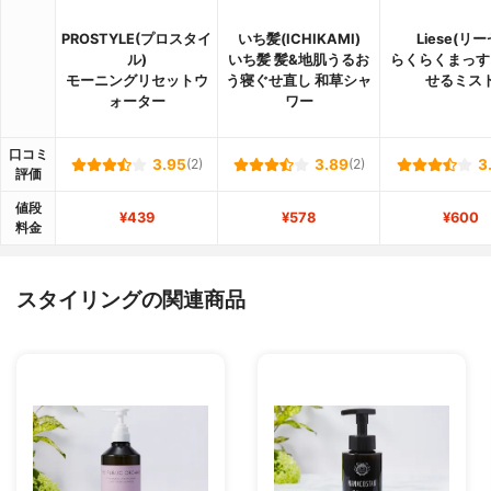
PROSTYLE(プロスタイ
いち髪(ICHIKAMI)
Liese(リー
ル)
いち髪 髪&地肌うるお
らくらくまっす
モーニングリセットウ
う寝ぐせ直し 和草シャ
せるミス
ォーター
ワー
口コミ
3.95
(2)
3.89
(2)
3
評価
値段
¥439
¥578
¥600
料金
スタイリングの関連商品