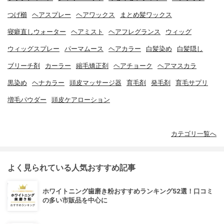
つげ櫛
ヘアスプレー
ヘアワックス
まとめ髪ワックス
寝癖直しウォーター
ヘアミスト
ヘアフレグランス
ウィッグ
ウィッグスプレー
パーマムース
ヘアカラー
白髪染め
白髪隠し
ブリーチ剤
カーラー
縮毛矯正剤
ヘアチョーク
ヘアマスカラ
黒染め
ヘナカラー
頭皮マッサージ器
育毛剤
発毛剤
育毛サプリ
増毛パウダー
頭皮ケアローション
カテゴリ一覧へ
よく見られている人気おすすめ記事
ホワイトニング歯磨き粉おすすめランキング52選！口コミ
の多い市販品を中心に