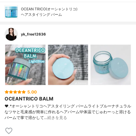
OCEAN TRICO(オーシャントリコ)
ヘアスタイリング バーム
yk_free12636
5.00
OCEANTRICO BALM
❤︎.*⁡オーシャントリコヘアスタイリング バームライトブルー⁡ナチュラル
なツヤと毛束感が簡単に作れるヘアバーム🩵⁡体温でじゅわーっと溶ける
バームで掌で溶かして…
続きを見る